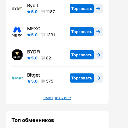
Bybit
Торговать
5.0
1187
MEXC
Торговать
5.0
1331
BYDFi
Торговать
5.0
82
Bitget
Торговать
5.0
575
смотреть все
Топ обменников