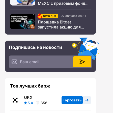
MEXC с призовым фондом
$200 000
тема дня
07 августа 08:31
Площадка Bitget
запустила акцию для
новых пользователей из
СНГ
Подпишись на новости
Топ лучших бирж
OKX
Торговать
5.0
856