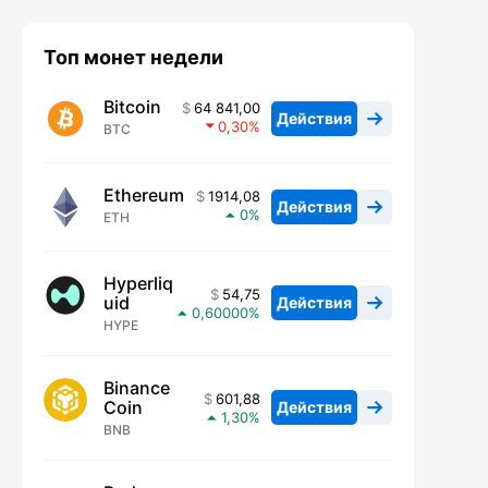
Топ монет недели
Bitcoin
64 841,00
Действия
0,30
BTC
Ethereum
1914,08
Действия
0
ETH
Hyperliq
54,75
uid
Действия
0,60000
HYPE
Binance
601,88
Coin
Действия
1,30
BNB