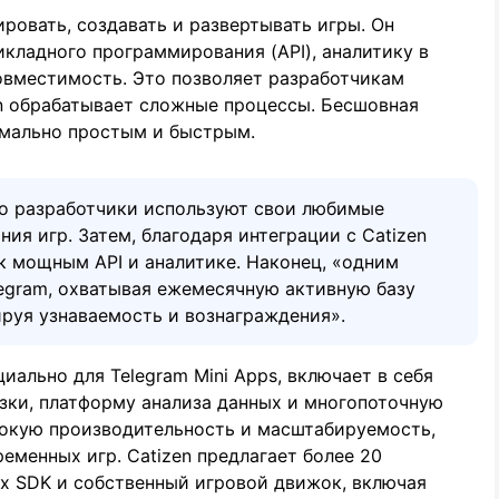
ровать, создавать и развертывать игры. Он
кладного программирования (API), аналитику в
вместимость. Это позволяет разработчикам
en обрабатывает сложные процессы. Бесшовная
имально простым и быстрым.
что разработчики используют свои любимые
ия игр. Затем, благодаря интеграции с Catizen
к мощным API и аналитике. Наконец, «одним
egram, охватывая ежемесячную активную базу
ируя узнаваемость и вознаграждения».
иально для Telegram Mini Apps, включает в себя
зки, платформу анализа данных и многопоточную
сокую производительность и масштабируемость,
менных игр. Catizen предлагает более 20
 SDK и собственный игровой движок, включая