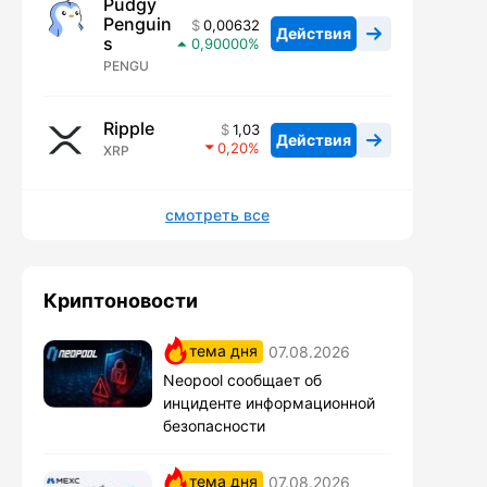
Pudgy
Penguin
0,00632
Действия
s
0,90000
PENGU
Ripple
1,03
Действия
0,20
XRP
смотреть все
Криптоновости
тема дня
07.08.2026
Neopool сообщает об
инциденте информационной
безопасности
тема дня
07.08.2026