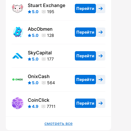
Stuart Exchange
Перейти
5.0
195
AbcObmen
Перейти
5.0
128
SkyCapital
Перейти
5.0
177
OnixCash
Перейти
5.0
564
CoinClick
Перейти
4.9
7711
смотреть все