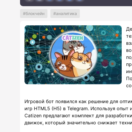
блокчейн
аналитика
Де
те
вз
во
по
пр
ин
По
со
Игровой бот появился как решение для опти
игр HTML5 (H5) в Telegram. Используя опыт 
Catizen предлагают комплект для разработк
движок, который значительно снижает техни