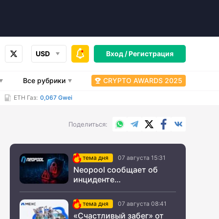
USD
Вход /
Регистрация
Все рубрики
CRYPTO AWARDS 2025
ETH Газ:
0,067 Gwei
WhatsApp
Telegram
X.com
Facebook
Вконтакт
Поделиться
тема дня
07 августа 15:31
Neopool сообщает об
инциденте
информационной
безопасности
тема дня
07 августа 08:41
«Счастливый забег» от