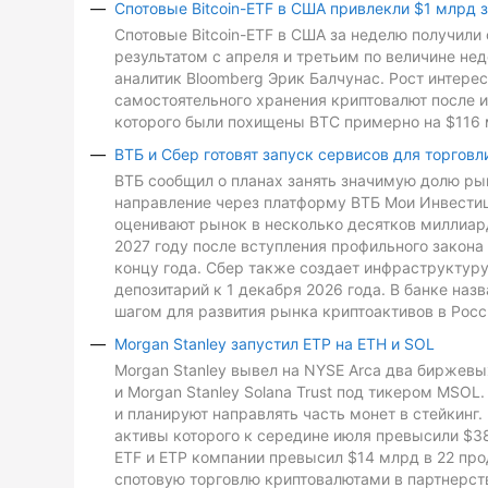
Спотовые Bitcoin-ETF в США привлекли $1 млрд 
Спотовые Bitcoin-ETF в США за неделю получили 
результатом с апреля и третьим по величине не
аналитик Bloomberg Эрик Балчунас. Рост интере
самостоятельного хранения криптовалют после и
которого были похищены BTC примерно на $116 
ВТБ и Сбер готовят запуск сервисов для торговл
ВТБ сообщил о планах занять значимую долю рын
направление через платформу ВТБ Мои Инвестиц
оценивают рынок в несколько десятков миллиард
2027 году после вступления профильного закона 
концу года. Сбер также создает инфраструктуру
депозитарий к 1 декабря 2026 года. В банке на
шагом для развития рынка криптоактивов в Росс
Morgan Stanley запустил ETP на ETH и SOL
Morgan Stanley вывел на NYSE Arca два биржевых
и Morgan Stanley Solana Trust под тикером MSO
и планируют направлять часть монет в стейкинг. 
активы которого к середине июля превысили $3
ETF и ETP компании превысил $14 млрд в 22 про
спотовую торговлю криптовалютами в партнерств