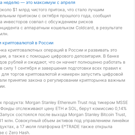
за неделю — это максимум с апреля
около $1 млрд чистого притока, что стало лучшим
дельным притоком с октября прошлого года, сообщил
са инвесторов совпал с обсуждением рисков
нцидента с аппаратным кошельком Coldcard, в результате
млн.
и криптовалютой в России
ка криптовалютных операций в России и развивать это
ии, а также с помощью цифрового депозитария. В банке
ов рублей и ожидают, что он начнет полноценно работать в
в силу 1 сентября и завершения подготовки всех правил к
 для торгов криптовалютой и намерен запустить цифровой
звали принятие закона о регулировании крипторынка важным
ии.
 продукта: Morgan Stanley Ethereum Trust под тикером MSSE
L. Фонды отслеживают цену ETH и SOL, берут комиссию 0,14%
Запуск состоялся после выхода Morgan Stanley Bitcoin Trust,
81 млн. Совокупный объем активов под управлением линейки
дуктах, а 17 июля платформа E*TRADE также открыла
е с Zero Hash.