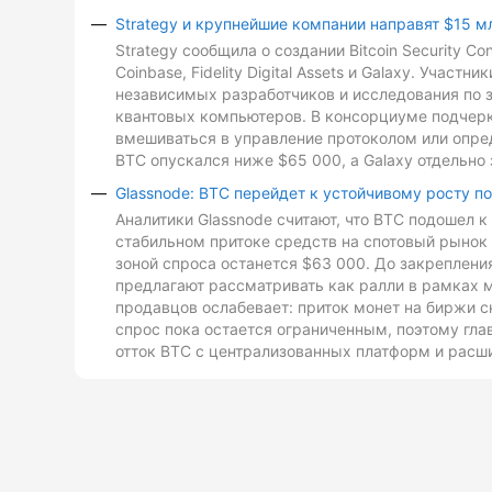
Strategy и крупнейшие компании направят $15 м
Strategy сообщила о создании Bitcoin Security C
Coinbase, Fidelity Digital Assets и Galaxy. Участ
независимых разработчиков и исследования по з
квантовых компьютеров. В консорциуме подчеркн
вмешиваться в управление протоколом или опре
BTC опускался ниже $65 000, а Galaxy отдельно 
Glassnode: BTC перейдет к устойчивому росту п
Аналитики Glassnode считают, что BTC подошел 
стабильном притоке средств на спотовый рынок 
зоной спроса останется $63 000. До закреплен
предлагают рассматривать как ралли в рамках 
продавцов ослабевает: приток монет на биржи с
спрос пока остается ограниченным, поэтому гл
отток BTC с централизованных платформ и расш