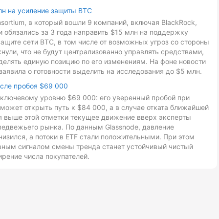
лн на усиление защиты BTC
onsortium, в который вошли 9 компаний, включая BlackRock,
ники обязались за 3 года направить $15 млн на поддержку
ащите сети BTC, в том числе от возможных угроз со стороны
ули, что не будут централизованно управлять средствами,
делять единую позицию по его изменениям. На фоне новости
заявила о готовности выделить на исследования до $5 млн.
осле пробоя $69 000
к ключевому уровню $69 000: его уверенный пробой при
может открыть путь к $84 000, а в случае отката ближайшей
ия выше этой отметки текущее движение вверх эксперты
медвежьего рынка. По данным Glassnode, давление
низился, а потоки в ETF стали положительными. При этом
авным сигналом смены тренда станет устойчивый чистый
ирение числа покупателей.