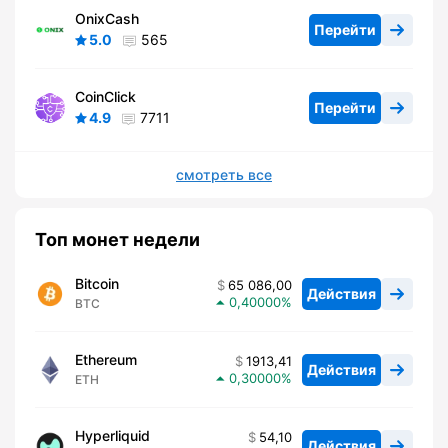
OnixCash
Перейти
5.0
565
CoinClick
Перейти
4.9
7711
смотреть все
Топ монет недели
Bitcoin
65 086,00
Действия
0,40000
BTC
Ethereum
1913,41
Действия
0,30000
ETH
Hyperliquid
54,10
Действия