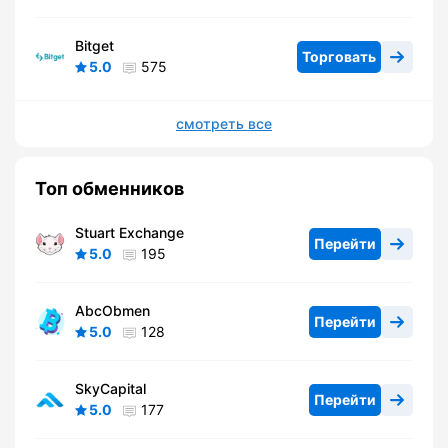
Bitget
Торговать
5.0
575
смотреть все
Топ обменников
Stuart Exchange
Перейти
5.0
195
AbcObmen
Перейти
5.0
128
SkyCapital
Перейти
5.0
177