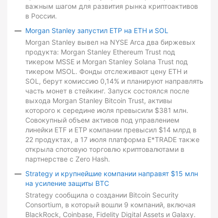
важным шагом для развития рынка криптоактивов
в России.
Morgan Stanley запустил ETP на ETH и SOL
Morgan Stanley вывел на NYSE Arca два биржевых
продукта: Morgan Stanley Ethereum Trust под
тикером MSSE и Morgan Stanley Solana Trust под
тикером MSOL. Фонды отслеживают цену ETH и
SOL, берут комиссию 0,14% и планируют направлять
часть монет в стейкинг. Запуск состоялся после
выхода Morgan Stanley Bitcoin Trust, активы
которого к середине июля превысили $381 млн.
Совокупный объем активов под управлением
линейки ETF и ETP компании превысил $14 млрд в
22 продуктах, а 17 июля платформа E*TRADE также
открыла спотовую торговлю криптовалютами в
партнерстве с Zero Hash.
Strategy и крупнейшие компании направят $15 млн
на усиление защиты BTC
Strategy сообщила о создании Bitcoin Security
Consortium, в который вошли 9 компаний, включая
BlackRock, Coinbase, Fidelity Digital Assets и Galaxy.