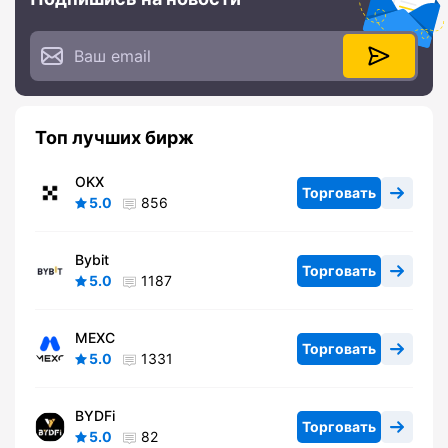
Топ лучших бирж
OKX
Торговать
5.0
856
Bybit
Торговать
5.0
1187
MEXC
Торговать
5.0
1331
BYDFi
Торговать
5.0
82