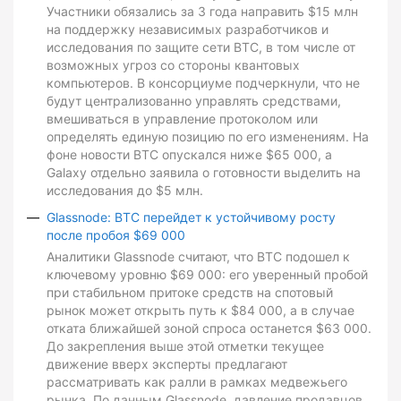
Участники обязались за 3 года направить $15 млн
на поддержку независимых разработчиков и
исследования по защите сети BTC, в том числе от
возможных угроз со стороны квантовых
компьютеров. В консорциуме подчеркнули, что не
будут централизованно управлять средствами,
вмешиваться в управление протоколом или
определять единую позицию по его изменениям. На
фоне новости BTC опускался ниже $65 000, а
Galaxy отдельно заявила о готовности выделить на
исследования до $5 млн.
Glassnode: BTC перейдет к устойчивому росту
после пробоя $69 000
Аналитики Glassnode считают, что BTC подошел к
ключевому уровню $69 000: его уверенный пробой
при стабильном притоке средств на спотовый
рынок может открыть путь к $84 000, а в случае
отката ближайшей зоной спроса останется $63 000.
До закрепления выше этой отметки текущее
движение вверх эксперты предлагают
рассматривать как ралли в рамках медвежьего
рынка. По данным Glassnode, давление продавцов