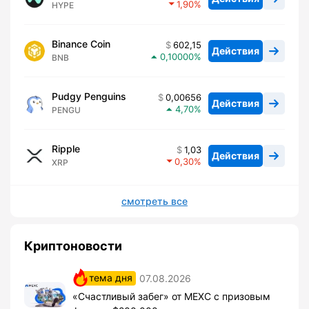
1,90
HYPE
Binance Coin
602,15
Действия
0,10000
BNB
Pudgy Penguins
0,00656
Действия
4,70
PENGU
Ripple
1,03
Действия
0,30
XRP
смотреть все
Криптоновости
тема дня
07.08.2026
«Счастливый забег» от MEXC с призовым