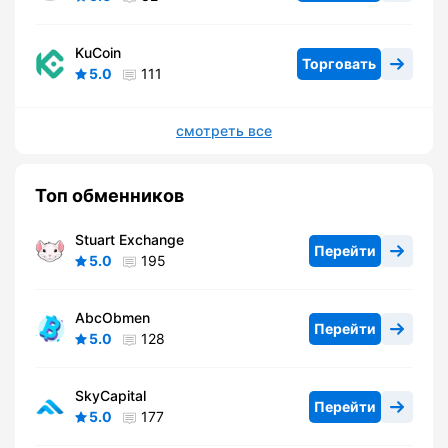
KuCoin
Торговать
5.0
111
смотреть все
Топ обменников
Stuart Exchange
Перейти
5.0
195
AbcObmen
Перейти
5.0
128
SkyCapital
Перейти
5.0
177