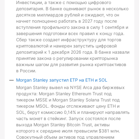
Инвестиции, а также с помощью цифрового
депозитария. В банке оценивают рынок в несколько
десятков миллиардов рублей и ожидают, что он
начнет полноценно работать в 2027 году после
вступления профильного закона в силу 1 сентября и
завершения подготовки всех правил к концу года.
Сбер также создает инфраструктуру для торгов
криптовалютой и намерен запустить цифровой
депозитарий к 1 декабря 2026 года. В банке назвали
принятие закона о регулировании крипторынка
важным шагом для развития рынка криптоактивов
в России.
Morgan Stanley запустил ETP на ETH и SOL
Morgan Stanley вывел на NYSE Arca два биржевых
продукта: Morgan Stanley Ethereum Trust под
тикером MSSE и Morgan Stanley Solana Trust под
тикером MSOL. Фонды отслеживают цену ETH и
SOL, берут комиссию 0,14% и планируют направлять
часть монет в стейкинг. Запуск состоялся после
выхода Morgan Stanley Bitcoin Trust, активы
которого к середине июля превысили $381 млн.
Совокупный объем активов под управлением