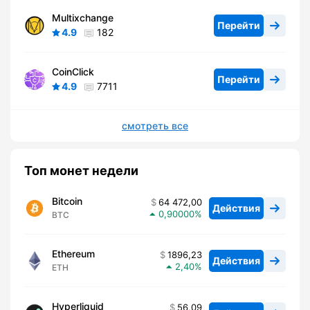
Multixchange
Перейти
4.9
182
CoinClick
Перейти
4.9
7711
смотреть все
Топ монет недели
Bitcoin
64 472,00
Действия
0,90000
BTC
Ethereum
1896,23
Действия
2,40
ETH
Hyperliquid
56,09