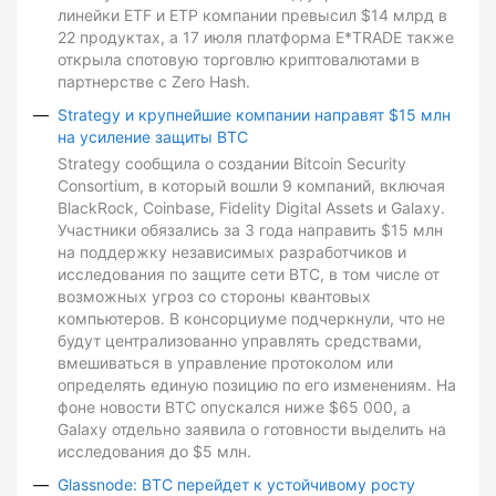
линейки ETF и ETP компании превысил $14 млрд в
22 продуктах, а 17 июля платформа E*TRADE также
открыла спотовую торговлю криптовалютами в
партнерстве с Zero Hash.
Strategy и крупнейшие компании направят $15 млн
на усиление защиты BTC
Strategy сообщила о создании Bitcoin Security
Consortium, в который вошли 9 компаний, включая
BlackRock, Coinbase, Fidelity Digital Assets и Galaxy.
Участники обязались за 3 года направить $15 млн
на поддержку независимых разработчиков и
исследования по защите сети BTC, в том числе от
возможных угроз со стороны квантовых
компьютеров. В консорциуме подчеркнули, что не
будут централизованно управлять средствами,
вмешиваться в управление протоколом или
определять единую позицию по его изменениям. На
фоне новости BTC опускался ниже $65 000, а
Galaxy отдельно заявила о готовности выделить на
исследования до $5 млн.
Glassnode: BTC перейдет к устойчивому росту