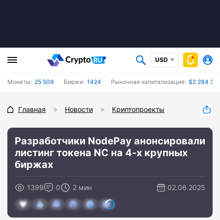
USD
Монеты:
25 509
Биржи:
1424
Рыночная капитализация:
$2 284 33
Главная
Новости
Криптопроекты
Разработчики NodePay анонсировали
листинг токена NC на 4-х крупных
биржах
1399
0
2 мин
02.06.2025