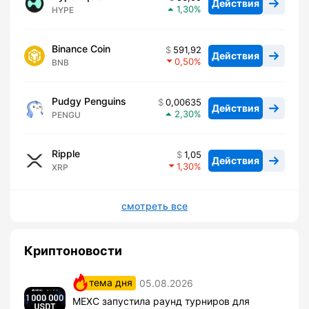
Действия
1,30
HYPE
Binance Coin
591,92
Действия
0,50
BNB
Pudgy Penguins
0,00635
Действия
2,30
PENGU
Ripple
1,05
Действия
1,30
XRP
смотреть все
Криптоновости
тема дня
05.08.2026
MEXC запустила раунд турниров для