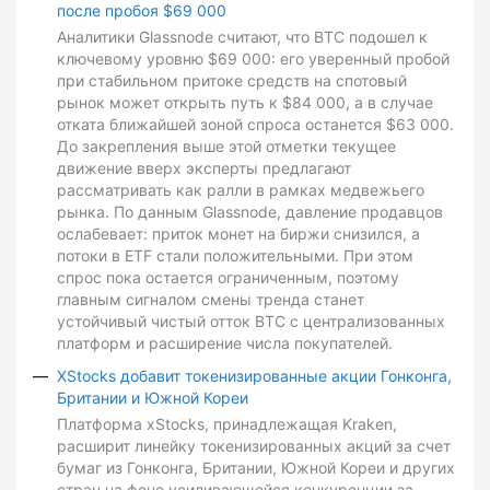
после пробоя $69 000
Аналитики Glassnode считают, что BTC подошел к
ключевому уровню $69 000: его уверенный пробой
при стабильном притоке средств на спотовый
рынок может открыть путь к $84 000, а в случае
отката ближайшей зоной спроса останется $63 000.
До закрепления выше этой отметки текущее
движение вверх эксперты предлагают
рассматривать как ралли в рамках медвежьего
рынка. По данным Glassnode, давление продавцов
ослабевает: приток монет на биржи снизился, а
потоки в ETF стали положительными. При этом
спрос пока остается ограниченным, поэтому
главным сигналом смены тренда станет
устойчивый чистый отток BTC с централизованных
платформ и расширение числа покупателей.
XStocks добавит токенизированные акции Гонконга,
Британии и Южной Кореи
Платформа xStocks, принадлежащая Kraken,
расширит линейку токенизированных акций за счет
бумаг из Гонконга, Британии, Южной Кореи и других
стран на фоне усиливающейся конкуренции за