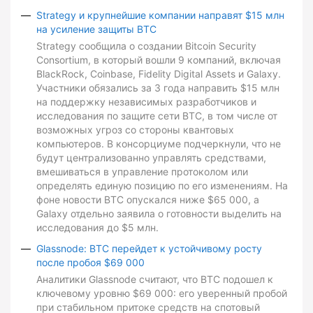
Strategy и крупнейшие компании направят $15 млн
на усиление защиты BTC
Strategy сообщила о создании Bitcoin Security
Consortium, в который вошли 9 компаний, включая
BlackRock, Coinbase, Fidelity Digital Assets и Galaxy.
Участники обязались за 3 года направить $15 млн
на поддержку независимых разработчиков и
исследования по защите сети BTC, в том числе от
возможных угроз со стороны квантовых
компьютеров. В консорциуме подчеркнули, что не
будут централизованно управлять средствами,
вмешиваться в управление протоколом или
определять единую позицию по его изменениям. На
фоне новости BTC опускался ниже $65 000, а
Galaxy отдельно заявила о готовности выделить на
исследования до $5 млн.
Glassnode: BTC перейдет к устойчивому росту
после пробоя $69 000
Аналитики Glassnode считают, что BTC подошел к
ключевому уровню $69 000: его уверенный пробой
при стабильном притоке средств на спотовый