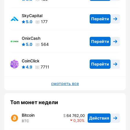
SkyCapital
Перейти
5.0
177
OnixCash
Перейти
5.0
564
CoinClick
Перейти
4.9
7711
смотреть все
Топ монет недели
Bitcoin
64 762,00
Действия
0,30
BTC