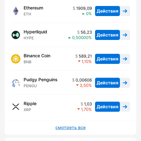
Ethereum
1909,09
Действия
0
ETH
Hyperliquid
56,23
Действия
0,50000
HYPE
Binance Coin
589,21
Действия
1,10
BNB
Pudgy Penguins
0,00606
Действия
3,50
PENGU
Ripple
1,03
Действия
1,70
XRP
смотреть все