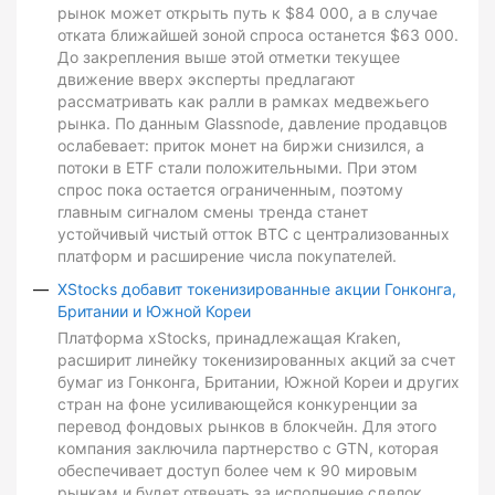
рынок может открыть путь к $84 000, а в случае
отката ближайшей зоной спроса останется $63 000.
До закрепления выше этой отметки текущее
движение вверх эксперты предлагают
рассматривать как ралли в рамках медвежьего
рынка. По данным Glassnode, давление продавцов
ослабевает: приток монет на биржи снизился, а
потоки в ETF стали положительными. При этом
спрос пока остается ограниченным, поэтому
главным сигналом смены тренда станет
устойчивый чистый отток BTC с централизованных
платформ и расширение числа покупателей.
XStocks добавит токенизированные акции Гонконга,
Британии и Южной Кореи
Платформа xStocks, принадлежащая Kraken,
расширит линейку токенизированных акций за счет
бумаг из Гонконга, Британии, Южной Кореи и других
стран на фоне усиливающейся конкуренции за
перевод фондовых рынков в блокчейн. Для этого
компания заключила партнерство с GTN, которая
обеспечивает доступ более чем к 90 мировым
рынкам и будет отвечать за исполнение сделок,