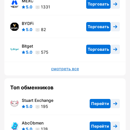
MEXC
Торговать
5.0
1331
BYDFi
Торговать
5.0
82
Bitget
Торговать
5.0
575
смотреть все
Топ обменников
Stuart Exchange
Перейти
5.0
195
AbcObmen
Перейти
5.0
128