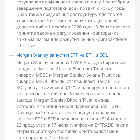
вступления профильного закона в силу 1 сентября и
завершения подготовки всех правил к концу года.
Сбер также создает инфраструктуру для торгов
криптовалютой и намерен запустить цифровой
депозитарий к 1 декабря 2026 года. В банке назвали
принятие закона о регулировании крипторынка
важным шагом для развития рынка криптоактивов
в России.
Morgan Stanley запустил ETP на ETH и SOL
Morgan Stanley вывел на NYSE Arca два биржевых
продукта: Morgan Stanley Ethereum Trust под
тикером MSSE и Morgan Stanley Solana Trust под
тикером MSOL. Фонды отслеживают цену ETH и
SOL, берут комиссию 0,14% и планируют направлять
часть монет в стейкинг. Запуск состоялся после
выхода Morgan Stanley Bitcoin Trust, активы
которого к середине июля превысили $381 млн.
Совокупный объем активов под управлением
линейки ETF и ETP компании превысил $14 млрд в
22 продуктах, а 17 июля платформа E*TRADE также
открыла спотовую торговлю криптовалютами в
партнерстве с Zero Hash.