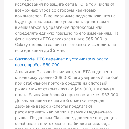
исследования по защите сети BTC, в том числе от
возможных угроз со стороны квантовых
компьютеров. В консорциуме подчеркнули, что не
будут централизованно управлять средствами,
вмешиваться в управление протоколом или
определять единую позицию по его изменениям. На
фоне новости BTC опускался ниже $65 000, а
Galaxy отдельно заявила о готовности выделить на
исследования до $5 млн.
Glassnode: BTC перейдет к устойчивому росту
после пробоя $69 000
Аналитики Glassnode считают, что BTC подошел к
ключевому уровню $69 000: его уверенный пробой
при стабильном притоке средств на спотовый
рынок может открыть путь к $84 000, а в случае
отката ближайшей зоной спроса останется $63 000.
До закрепления выше этой отметки текущее
движение вверх эксперты предлагают
рассматривать как ралли в рамках медвежьего
рынка. По данным Glassnode, давление продавцов
ослабевает: приток монет на биржи снизился, а