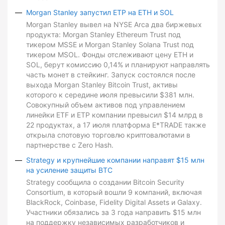
Morgan Stanley запустил ETP на ETH и SOL
Morgan Stanley вывел на NYSE Arca два биржевых
продукта: Morgan Stanley Ethereum Trust под
тикером MSSE и Morgan Stanley Solana Trust под
тикером MSOL. Фонды отслеживают цену ETH и
SOL, берут комиссию 0,14% и планируют направлять
часть монет в стейкинг. Запуск состоялся после
выхода Morgan Stanley Bitcoin Trust, активы
которого к середине июля превысили $381 млн.
Совокупный объем активов под управлением
линейки ETF и ETP компании превысил $14 млрд в
22 продуктах, а 17 июля платформа E*TRADE также
открыла спотовую торговлю криптовалютами в
партнерстве с Zero Hash.
Strategy и крупнейшие компании направят $15 млн
на усиление защиты BTC
Strategy сообщила о создании Bitcoin Security
Consortium, в который вошли 9 компаний, включая
BlackRock, Coinbase, Fidelity Digital Assets и Galaxy.
Участники обязались за 3 года направить $15 млн
на поддержку независимых разработчиков и