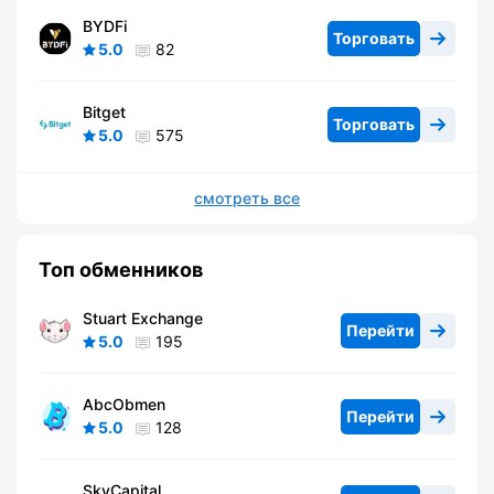
BYDFi
Торговать
5.0
82
Bitget
Торговать
5.0
575
смотреть все
Топ обменников
Stuart Exchange
Перейти
5.0
195
AbcObmen
Перейти
5.0
128
SkyCapital