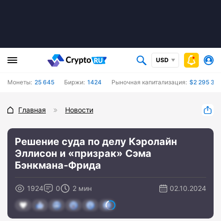
USD
Монеты:
25 645
Биржи:
1424
Рыночная капитализация:
$2 295 349
Главная
Новости
Решение суда по делу Кэролайн
Эллисон и «призрак» Сэма
Бэнкмана-Фрида
1924
0
2 мин
02.10.2024