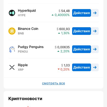
Hyperliquid
54,48
Действия
0,40000
HYPE
Binance Coin
600,93
Действия
1,30
BNB
Pudgy Penguins
0,00635
Действия
2,20
PENGU
Ripple
1,03
Действия
0,20
XRP
смотреть все
Криптоновости