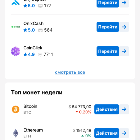
Перейти
5.0
177
OnixCash
Перейти
5.0
564
CoinClick
Перейти
4.9
7711
смотреть все
Топ монет недели
Bitcoin
64 773,00
Действия
0,20
BTC
Ethereum
1912,48
Действия
0
ETH