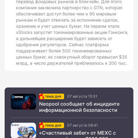
перевод фондовых рынков в блокчейн. Для этого
компания заключила партнерство с GTN, которая
обеспечивает доступ более чем к 90 мировым
рынкам и будет отвечать за исполнение сделок,
хранение и учет ценных бумаг. На первом этапе
xStocks запустит токенизированные акции Гонконга,
а дальнейшее расширение будет зависеть от
одобрения регуляторов. Сейчас платформа
поддерживает более 500 токенизированных
ценных бумаг, их совокупный оборот превысил $35
млрд, а число держателей приблизилось к 200 тыс.
тема дня
07 августа 15:31
Neopool сообщает об инциденте
информационной безопасности
тема дня
07 августа 08:41
«Счастливый забег» от MEXC с