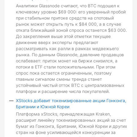
Аналитики Glassnode считают, что BTC подошел к
ключевому уровню $69 000: его уверенный пробой
при стабильном притоке средств на спотовый
рынок может открыть путь к $84 000, а в случае
отката ближайшей зоной спроса останется $63 000.
До закрепления выше этой отметки текущее
движение вверх эксперты предлагают
рассматривать как ралли в рамках медвежьего
рынка. По данным Glassnode, давление продавцов
ослабевает: приток монет на биржи снизился, а
потоки в ETF стали положительными. При этом
спрос пока остается ограниченным, поэтому
главным сигналом смены тренда станет
устойчивый чистый отток BTC с централизованных
платформ и расширение числа покупателей.
XStocks добавит токенизированные акции Гонконга,
Британии и Южной Кореи
Платформа xStocks, принадлежащая Kraken,
расширит линейку токенизированных акций за счет
бумаг из Гонконга, Британии, Южной Кореи и других
стран на фоне усиливающейся конкуренции за