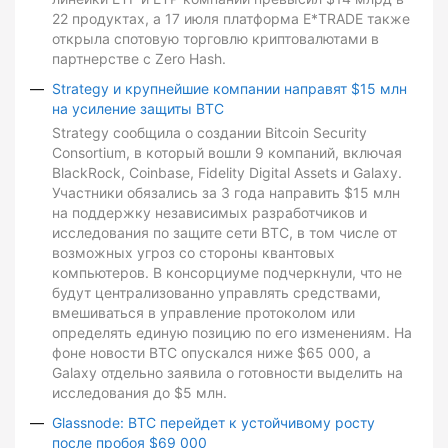
22 продуктах, а 17 июля платформа E*TRADE также
открыла спотовую торговлю криптовалютами в
партнерстве с Zero Hash.
Strategy и крупнейшие компании направят $15 млн
на усиление защиты BTC
Strategy сообщила о создании Bitcoin Security
Consortium, в который вошли 9 компаний, включая
BlackRock, Coinbase, Fidelity Digital Assets и Galaxy.
Участники обязались за 3 года направить $15 млн
на поддержку независимых разработчиков и
исследования по защите сети BTC, в том числе от
возможных угроз со стороны квантовых
компьютеров. В консорциуме подчеркнули, что не
будут централизованно управлять средствами,
вмешиваться в управление протоколом или
определять единую позицию по его изменениям. На
фоне новости BTC опускался ниже $65 000, а
Galaxy отдельно заявила о готовности выделить на
исследования до $5 млн.
Glassnode: BTC перейдет к устойчивому росту
после пробоя $69 000