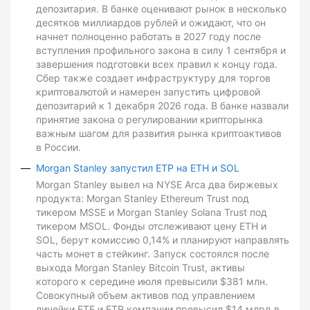
депозитария. В банке оценивают рынок в несколько
десятков миллиардов рублей и ожидают, что он
начнет полноценно работать в 2027 году после
вступления профильного закона в силу 1 сентября и
завершения подготовки всех правил к концу года.
Сбер также создает инфраструктуру для торгов
криптовалютой и намерен запустить цифровой
депозитарий к 1 декабря 2026 года. В банке назвали
принятие закона о регулировании крипторынка
важным шагом для развития рынка криптоактивов
в России.
Morgan Stanley запустил ETP на ETH и SOL
Morgan Stanley вывел на NYSE Arca два биржевых
продукта: Morgan Stanley Ethereum Trust под
тикером MSSE и Morgan Stanley Solana Trust под
тикером MSOL. Фонды отслеживают цену ETH и
SOL, берут комиссию 0,14% и планируют направлять
часть монет в стейкинг. Запуск состоялся после
выхода Morgan Stanley Bitcoin Trust, активы
которого к середине июля превысили $381 млн.
Совокупный объем активов под управлением
линейки ETF и ETP компании превысил $14 млрд в