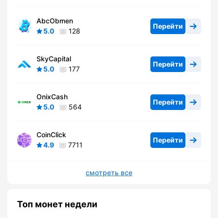
AbcObmen
Перейти
5.0
128
SkyCapital
Перейти
5.0
177
OnixCash
Перейти
5.0
564
CoinClick
Перейти
4.9
7711
смотреть все
Топ монет недели