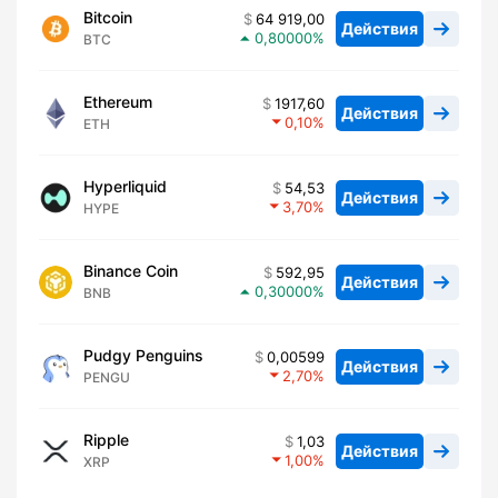
Bitcoin
64 919,00
Действия
0,80000
BTC
Ethereum
1917,60
Действия
0,10
ETH
Hyperliquid
54,53
Действия
3,70
HYPE
Binance Coin
592,95
Действия
0,30000
BNB
Pudgy Penguins
0,00599
Действия
2,70
PENGU
Ripple
1,03
Действия
1,00
XRP