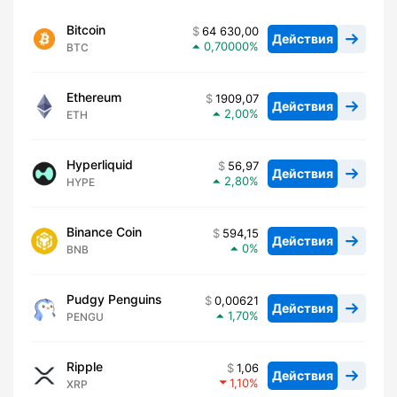
Bitcoin
64 630,00
Действия
0,70000
BTC
Ethereum
1909,07
Действия
2,00
ETH
Hyperliquid
56,97
Действия
2,80
HYPE
Binance Coin
594,15
Действия
0
BNB
Pudgy Penguins
0,00621
Действия
1,70
PENGU
Ripple
1,06
Действия
1,10
XRP