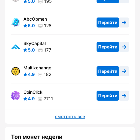
5.0
195
AbcObmen
Перейти
5.0
128
SkyCapital
Перейти
5.0
177
Multixchange
Перейти
4.9
182
CoinClick
Перейти
4.9
7711
смотреть все
Топ монет недели