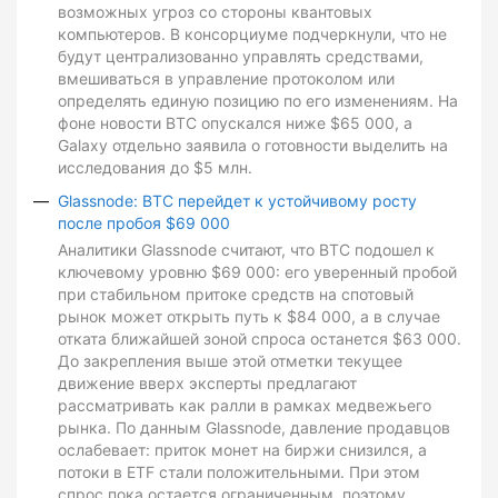
возможных угроз со стороны квантовых
компьютеров. В консорциуме подчеркнули, что не
будут централизованно управлять средствами,
вмешиваться в управление протоколом или
определять единую позицию по его изменениям. На
фоне новости BTC опускался ниже $65 000, а
Galaxy отдельно заявила о готовности выделить на
исследования до $5 млн.
Glassnode: BTC перейдет к устойчивому росту
после пробоя $69 000
Аналитики Glassnode считают, что BTC подошел к
ключевому уровню $69 000: его уверенный пробой
при стабильном притоке средств на спотовый
рынок может открыть путь к $84 000, а в случае
отката ближайшей зоной спроса останется $63 000.
До закрепления выше этой отметки текущее
движение вверх эксперты предлагают
рассматривать как ралли в рамках медвежьего
рынка. По данным Glassnode, давление продавцов
ослабевает: приток монет на биржи снизился, а
потоки в ETF стали положительными. При этом
спрос пока остается ограниченным, поэтому