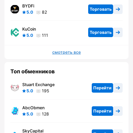
BYDFi
Торговать
5.0
82
KuCoin
Торговать
5.0
111
смотреть все
Топ обменников
Stuart Exchange
Перейти
5.0
195
AbcObmen
Перейти
5.0
128
SkyCapital