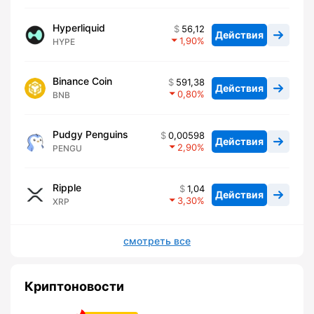
Hyperliquid
56,12
Действия
1,90
HYPE
Binance Coin
591,38
Действия
0,80
BNB
Pudgy Penguins
0,00598
Действия
2,90
PENGU
Ripple
1,04
Действия
3,30
XRP
смотреть все
Криптоновости