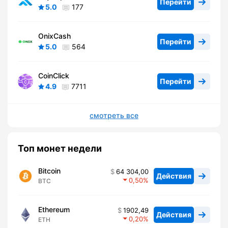
Перейти
5.0
177
OnixCash
Перейти
5.0
564
CoinClick
Перейти
4.9
7711
смотреть все
Топ монет недели
Bitcoin
64 304,00
Действия
0,50
BTC
Ethereum
1902,49
Действия
0,20
ETH