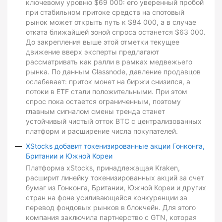
ключевому уровню $69 000: его уверенный пробой
при стабильном притоке средств на спотовый
рынок может открыть путь к $84 000, а в случае
отката ближайшей зоной спроса останется $63 000.
До закрепления выше этой отметки текущее
движение вверх эксперты предлагают
рассматривать как ралли в рамках медвежьего
рынка. По данным Glassnode, давление продавцов
ослабевает: приток монет на биржи снизился, а
потоки в ETF стали положительными. При этом
спрос пока остается ограниченным, поэтому
главным сигналом смены тренда станет
устойчивый чистый отток BTC с централизованных
платформ и расширение числа покупателей.
XStocks добавит токенизированные акции Гонконга,
Британии и Южной Кореи
Платформа xStocks, принадлежащая Kraken,
расширит линейку токенизированных акций за счет
бумаг из Гонконга, Британии, Южной Кореи и других
стран на фоне усиливающейся конкуренции за
перевод фондовых рынков в блокчейн. Для этого
компания заключила партнерство с GTN, которая