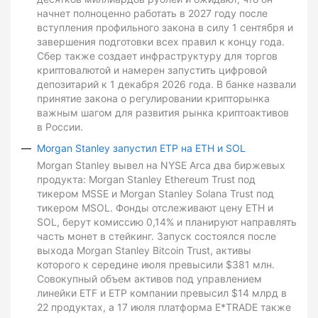
начнет полноценно работать в 2027 году после
вступления профильного закона в силу 1 сентября и
завершения подготовки всех правил к концу года.
Сбер также создает инфраструктуру для торгов
криптовалютой и намерен запустить цифровой
депозитарий к 1 декабря 2026 года. В банке назвали
принятие закона о регулировании крипторынка
важным шагом для развития рынка криптоактивов
в России.
Morgan Stanley запустил ETP на ETH и SOL
Morgan Stanley вывел на NYSE Arca два биржевых
продукта: Morgan Stanley Ethereum Trust под
тикером MSSE и Morgan Stanley Solana Trust под
тикером MSOL. Фонды отслеживают цену ETH и
SOL, берут комиссию 0,14% и планируют направлять
часть монет в стейкинг. Запуск состоялся после
выхода Morgan Stanley Bitcoin Trust, активы
которого к середине июля превысили $381 млн.
Совокупный объем активов под управлением
линейки ETF и ETP компании превысил $14 млрд в
22 продуктах, а 17 июля платформа E*TRADE также