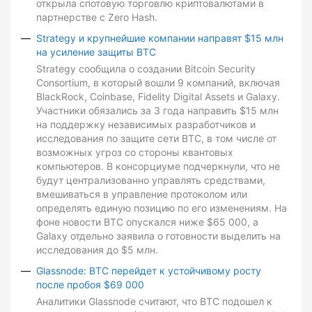
открыла спотовую торговлю криптовалютами в
партнерстве с Zero Hash.
Strategy и крупнейшие компании направят $15 млн
на усиление защиты BTC
Strategy сообщила о создании Bitcoin Security
Consortium, в который вошли 9 компаний, включая
BlackRock, Coinbase, Fidelity Digital Assets и Galaxy.
Участники обязались за 3 года направить $15 млн
на поддержку независимых разработчиков и
исследования по защите сети BTC, в том числе от
возможных угроз со стороны квантовых
компьютеров. В консорциуме подчеркнули, что не
будут централизованно управлять средствами,
вмешиваться в управление протоколом или
определять единую позицию по его изменениям. На
фоне новости BTC опускался ниже $65 000, а
Galaxy отдельно заявила о готовности выделить на
исследования до $5 млн.
Glassnode: BTC перейдет к устойчивому росту
после пробоя $69 000
Аналитики Glassnode считают, что BTC подошел к