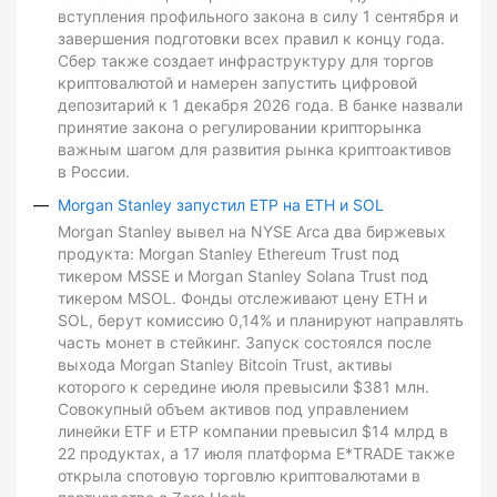
вступления профильного закона в силу 1 сентября и
завершения подготовки всех правил к концу года.
Сбер также создает инфраструктуру для торгов
криптовалютой и намерен запустить цифровой
депозитарий к 1 декабря 2026 года. В банке назвали
принятие закона о регулировании крипторынка
важным шагом для развития рынка криптоактивов
в России.
Morgan Stanley запустил ETP на ETH и SOL
Morgan Stanley вывел на NYSE Arca два биржевых
продукта: Morgan Stanley Ethereum Trust под
тикером MSSE и Morgan Stanley Solana Trust под
тикером MSOL. Фонды отслеживают цену ETH и
SOL, берут комиссию 0,14% и планируют направлять
часть монет в стейкинг. Запуск состоялся после
выхода Morgan Stanley Bitcoin Trust, активы
которого к середине июля превысили $381 млн.
Совокупный объем активов под управлением
линейки ETF и ETP компании превысил $14 млрд в
22 продуктах, а 17 июля платформа E*TRADE также
открыла спотовую торговлю криптовалютами в