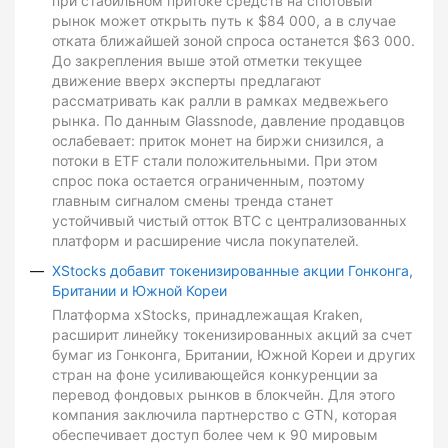
при стабильном притоке средств на спотовый
рынок может открыть путь к $84 000, а в случае
отката ближайшей зоной спроса останется $63 000.
До закрепления выше этой отметки текущее
движение вверх эксперты предлагают
рассматривать как ралли в рамках медвежьего
рынка. По данным Glassnode, давление продавцов
ослабевает: приток монет на биржи снизился, а
потоки в ETF стали положительными. При этом
спрос пока остается ограниченным, поэтому
главным сигналом смены тренда станет
устойчивый чистый отток BTC с централизованных
платформ и расширение числа покупателей.
XStocks добавит токенизированные акции Гонконга,
Британии и Южной Кореи
Платформа xStocks, принадлежащая Kraken,
расширит линейку токенизированных акций за счет
бумаг из Гонконга, Британии, Южной Кореи и других
стран на фоне усиливающейся конкуренции за
перевод фондовых рынков в блокчейн. Для этого
компания заключила партнерство с GTN, которая
обеспечивает доступ более чем к 90 мировым