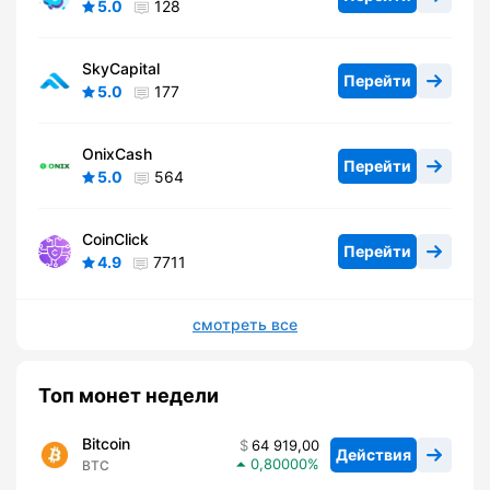
5.0
128
SkyCapital
Перейти
5.0
177
OnixCash
Перейти
5.0
564
CoinClick
Перейти
4.9
7711
смотреть все
Топ монет недели
Bitcoin
64 919,00
Действия
0,80000
BTC