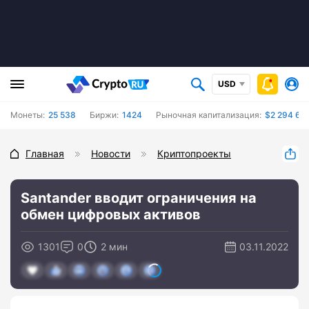
USD
Монеты:
25 538
Биржи:
1424
Рыночная капитализация:
$2 294 675
Главная
Новости
Криптопроекты
Santander вводит ограничения на
обмен цифровых активов
1301
0
2 мин
03.11.2022