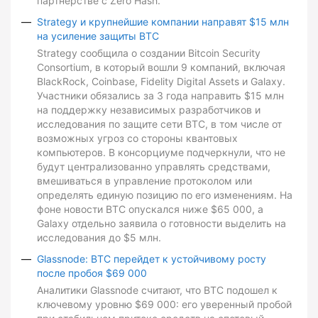
партнерстве с Zero Hash.
Strategy и крупнейшие компании направят $15 млн
на усиление защиты BTC
Strategy сообщила о создании Bitcoin Security
Consortium, в который вошли 9 компаний, включая
BlackRock, Coinbase, Fidelity Digital Assets и Galaxy.
Участники обязались за 3 года направить $15 млн
на поддержку независимых разработчиков и
исследования по защите сети BTC, в том числе от
возможных угроз со стороны квантовых
компьютеров. В консорциуме подчеркнули, что не
будут централизованно управлять средствами,
вмешиваться в управление протоколом или
определять единую позицию по его изменениям. На
фоне новости BTC опускался ниже $65 000, а
Galaxy отдельно заявила о готовности выделить на
исследования до $5 млн.
Glassnode: BTC перейдет к устойчивому росту
после пробоя $69 000
Аналитики Glassnode считают, что BTC подошел к
ключевому уровню $69 000: его уверенный пробой