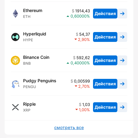
Ethereum
1914,43
Действия
0,60000
ETH
Hyperliquid
54,37
Действия
2,90
HYPE
Binance Coin
592,62
Действия
0,40000
BNB
Pudgy Penguins
0,00599
Действия
2,70
PENGU
Ripple
1,03
Действия
1,00
XRP
смотреть все