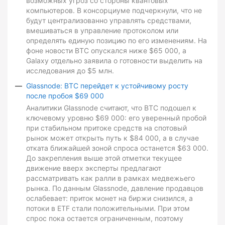
возможных угроз со стороны квантовых
компьютеров. В консорциуме подчеркнули, что не
будут централизованно управлять средствами,
вмешиваться в управление протоколом или
определять единую позицию по его изменениям. На
фоне новости BTC опускался ниже $65 000, а
Galaxy отдельно заявила о готовности выделить на
исследования до $5 млн.
Glassnode: BTC перейдет к устойчивому росту
после пробоя $69 000
Аналитики Glassnode считают, что BTC подошел к
ключевому уровню $69 000: его уверенный пробой
при стабильном притоке средств на спотовый
рынок может открыть путь к $84 000, а в случае
отката ближайшей зоной спроса останется $63 000.
До закрепления выше этой отметки текущее
движение вверх эксперты предлагают
рассматривать как ралли в рамках медвежьего
рынка. По данным Glassnode, давление продавцов
ослабевает: приток монет на биржи снизился, а
потоки в ETF стали положительными. При этом
спрос пока остается ограниченным, поэтому