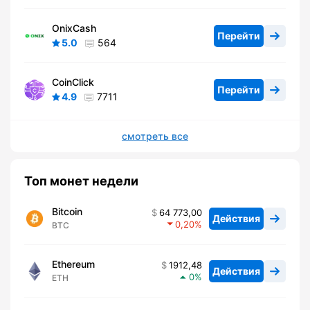
OnixCash
Перейти
5.0
564
CoinClick
Перейти
4.9
7711
смотреть все
Топ монет недели
Bitcoin
64 773,00
Действия
0,20
BTC
Ethereum
1912,48
Действия
0
ETH