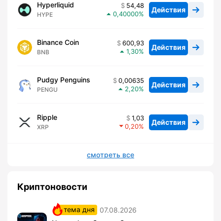
Hyperliquid
54,48
Действия
0,40000
HYPE
Binance Coin
600,93
Действия
1,30
BNB
Pudgy Penguins
0,00635
Действия
2,20
PENGU
Ripple
1,03
Действия
0,20
XRP
смотреть все
Криптоновости
тема дня
07.08.2026