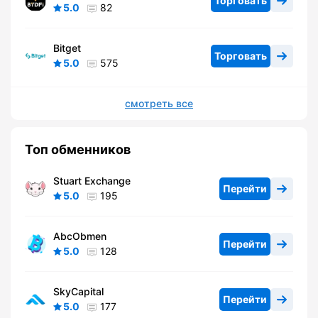
Торговать
5.0
82
Bitget
Торговать
5.0
575
смотреть все
Топ обменников
Stuart Exchange
Перейти
5.0
195
AbcObmen
Перейти
5.0
128
SkyCapital
Перейти
5.0
177