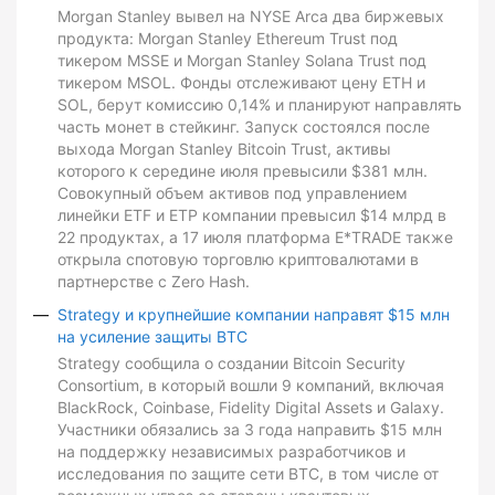
Morgan Stanley вывел на NYSE Arca два биржевых
продукта: Morgan Stanley Ethereum Trust под
тикером MSSE и Morgan Stanley Solana Trust под
тикером MSOL. Фонды отслеживают цену ETH и
SOL, берут комиссию 0,14% и планируют направлять
часть монет в стейкинг. Запуск состоялся после
выхода Morgan Stanley Bitcoin Trust, активы
которого к середине июля превысили $381 млн.
Совокупный объем активов под управлением
линейки ETF и ETP компании превысил $14 млрд в
22 продуктах, а 17 июля платформа E*TRADE также
открыла спотовую торговлю криптовалютами в
партнерстве с Zero Hash.
Strategy и крупнейшие компании направят $15 млн
на усиление защиты BTC
Strategy сообщила о создании Bitcoin Security
Consortium, в который вошли 9 компаний, включая
BlackRock, Coinbase, Fidelity Digital Assets и Galaxy.
Участники обязались за 3 года направить $15 млн
на поддержку независимых разработчиков и
исследования по защите сети BTC, в том числе от