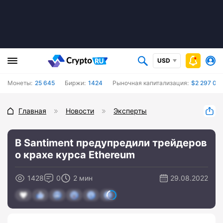
USD
Монеты:
25 645
Биржи:
1424
Рыночная капитализация:
$2 297 042
Главная
Новости
Эксперты
В Santiment предупредили трейдеров
о крахе курса Ethereum
1428
0
2 мин
29.08.2022