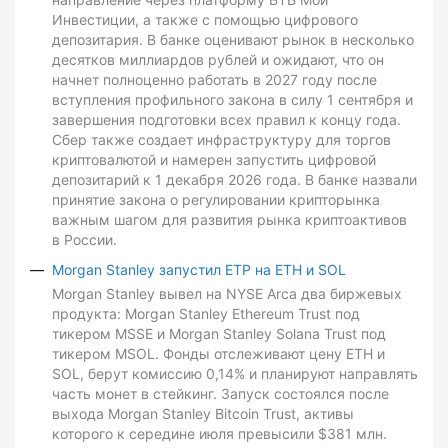
Инвестиции, а также с помощью цифрового
депозитария. В банке оценивают рынок в несколько
десятков миллиардов рублей и ожидают, что он
начнет полноценно работать в 2027 году после
вступления профильного закона в силу 1 сентября и
завершения подготовки всех правил к концу года.
Сбер также создает инфраструктуру для торгов
криптовалютой и намерен запустить цифровой
депозитарий к 1 декабря 2026 года. В банке назвали
принятие закона о регулировании крипторынка
важным шагом для развития рынка криптоактивов
в России.
Morgan Stanley запустил ETP на ETH и SOL
Morgan Stanley вывел на NYSE Arca два биржевых
продукта: Morgan Stanley Ethereum Trust под
тикером MSSE и Morgan Stanley Solana Trust под
тикером MSOL. Фонды отслеживают цену ETH и
SOL, берут комиссию 0,14% и планируют направлять
часть монет в стейкинг. Запуск состоялся после
выхода Morgan Stanley Bitcoin Trust, активы
которого к середине июля превысили $381 млн.