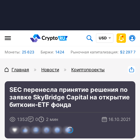
USD
Монеты:
25 623
Биржи:
1424
Рыночная капитализация:
$2 297 757
Главная
Новости
Криптопроекты
SEC перенесла принятие решения по
заявке SkyBridge Capital на открытие
биткоин-ETF фонда
1352
0
2 мин
16.10.2021