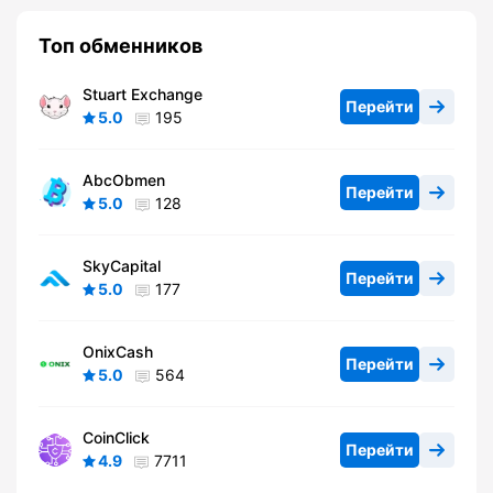
Топ обменников
Stuart Exchange
Перейти
5.0
195
AbcObmen
Перейти
5.0
128
SkyCapital
Перейти
5.0
177
OnixCash
Перейти
5.0
564
CoinClick
Перейти
4.9
7711