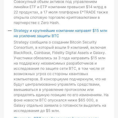
Совокупный объем активов под управлением
линейки ETF и ETP компании превысил $14 млрд в
22 продуктах, а 17 июля платформа E*TRADE также
открыла спотовую торговлю криптовалютами в
партнерстве с Zero Hash.
Strategy и крупнейшие компании направят $15 млн
на усиление защиты BTC
Strategy сообщила о создании Bitcoin Security
Consortium, в который вошли 9 компаний, включая
BlackRock, Coinbase, Fidelity Digital Assets и Galaxy.
Участники обязались за 3 года направить $15 млн
на поддержку независимых разработчиков и
исследования по защите сети BTC, в том числе от
возможных угроз со стороны квантовых
компьютеров. В консорциуме подчеркнули, что не
будут централизованно управлять средствами,
вмешиваться в управление протоколом или
определять единую позицию по его изменениям. На
фоне новости BTC опускался ниже $65 000, а
Galaxy отдельно заявила о готовности выделить на
исследования до $5 млн.