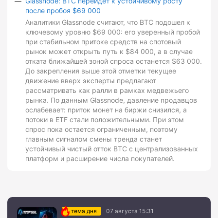
Glassnode: BTC перейдет к устойчивому росту
после пробоя $69 000
Аналитики Glassnode считают, что BTC подошел к
ключевому уровню $69 000: его уверенный пробой
при стабильном притоке средств на спотовый
рынок может открыть путь к $84 000, а в случае
отката ближайшей зоной спроса останется $63 000.
До закрепления выше этой отметки текущее
движение вверх эксперты предлагают
рассматривать как ралли в рамках медвежьего
рынка. По данным Glassnode, давление продавцов
ослабевает: приток монет на биржи снизился, а
потоки в ETF стали положительными. При этом
спрос пока остается ограниченным, поэтому
главным сигналом смены тренда станет
устойчивый чистый отток BTC с централизованных
платформ и расширение числа покупателей.
тема дня
07 августа 15:31