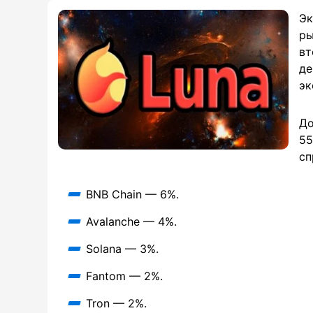
Эк
ры
вт
де
эк
До
55
сп
BNB Chain — 6%.
Avalanche — 4%.
Solana — 3%.
Fantom — 2%.
Tron — 2%.