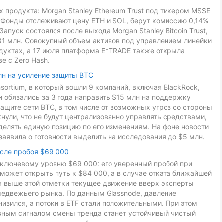
 продукта: Morgan Stanley Ethereum Trust под тикером MSSE
L. Фонды отслеживают цену ETH и SOL, берут комиссию 0,14%
Запуск состоялся после выхода Morgan Stanley Bitcoin Trust,
81 млн. Совокупный объем активов под управлением линейки
дуктах, а 17 июля платформа E*TRADE также открыла
е с Zero Hash.
лн на усиление защиты BTC
onsortium, в который вошли 9 компаний, включая BlackRock,
ники обязались за 3 года направить $15 млн на поддержку
ащите сети BTC, в том числе от возможных угроз со стороны
ули, что не будут централизованно управлять средствами,
делять единую позицию по его изменениям. На фоне новости
заявила о готовности выделить на исследования до $5 млн.
осле пробоя $69 000
к ключевому уровню $69 000: его уверенный пробой при
может открыть путь к $84 000, а в случае отката ближайшей
ия выше этой отметки текущее движение вверх эксперты
медвежьего рынка. По данным Glassnode, давление
низился, а потоки в ETF стали положительными. При этом
авным сигналом смены тренда станет устойчивый чистый