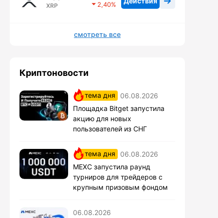
Действия
2,40
XRP
смотреть все
Криптоновости
тема дня
06.08.2026
Площадка Bitget запустила
акцию для новых
пользователей из СНГ
тема дня
06.08.2026
MEXC запустила раунд
турниров для трейдеров с
крупным призовым фондом
06.08.2026