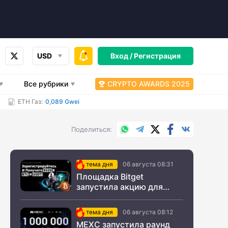
USD
Вход /
Регистрация
Все рубрики
CRYPTO AWARDS 2025
ETH Газ:
0,089 Gwei
WhatsApp
Telegram
X.com
Facebook
Вконтакт
Поделиться
тема дня
06 августа 08:31
Площадка Bitget
запустила акцию для
новых пользователей из
СНГ
тема дня
06 августа 08:12
MEXC запустила раунд