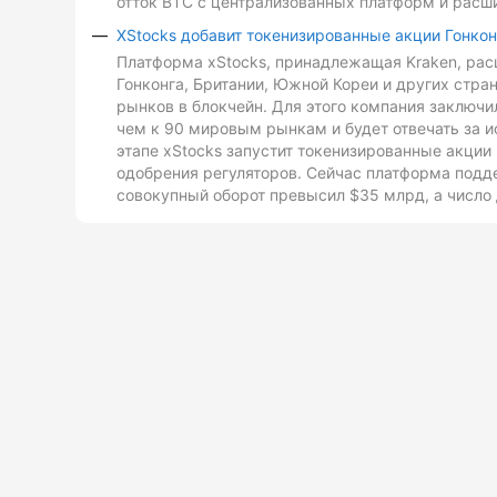
отток BTC с централизованных платформ и расш
XStocks добавит токенизированные акции Гонкон
Платформа xStocks, принадлежащая Kraken, расш
Гонконга, Британии, Южной Кореи и других стр
рынков в блокчейн. Для этого компания заключи
чем к 90 мировым рынкам и будет отвечать за и
этапе xStocks запустит токенизированные акции 
одобрения регуляторов. Сейчас платформа подд
совокупный оборот превысил $35 млрд, а число 