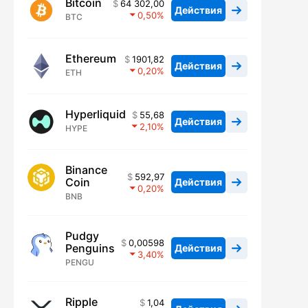
Bitcoin
64 302,00
Действия
0,50
BTC
Ethereum
1901,82
Действия
0,20
ETH
Hyperliquid
55,68
Действия
2,10
HYPE
Binance
592,97
Coin
Действия
0,20
BNB
Pudgy
0,00598
Penguins
Действия
3,40
PENGU
Ripple
1,04