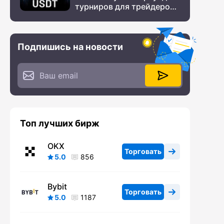
турниров для трейдеров
с крупным призовым
фондом
Подпишись на новости
Топ лучших бирж
OKX
Торговать
5.0
856
Bybit
Торговать
5.0
1187