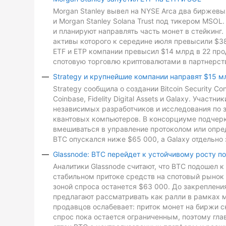
Morgan Stanley вывел на NYSE Arca два биржевых
и Morgan Stanley Solana Trust под тикером MSO
и планируют направлять часть монет в стейкинг. 
активы которого к середине июля превысили $3
ETF и ETP компании превысил $14 млрд в 22 про
спотовую торговлю криптовалютами в партнерств
Strategy и крупнейшие компании направят $15 м
Strategy сообщила о создании Bitcoin Security C
Coinbase, Fidelity Digital Assets и Galaxy. Участ
независимых разработчиков и исследования по з
квантовых компьютеров. В консорциуме подчеркн
вмешиваться в управление протоколом или опре
BTC опускался ниже $65 000, а Galaxy отдельно 
Glassnode: BTC перейдет к устойчивому росту п
Аналитики Glassnode считают, что BTC подошел 
стабильном притоке средств на спотовый рынок 
зоной спроса останется $63 000. До закреплен
предлагают рассматривать как ралли в рамках 
продавцов ослабевает: приток монет на биржи с
спрос пока остается ограниченным, поэтому гл