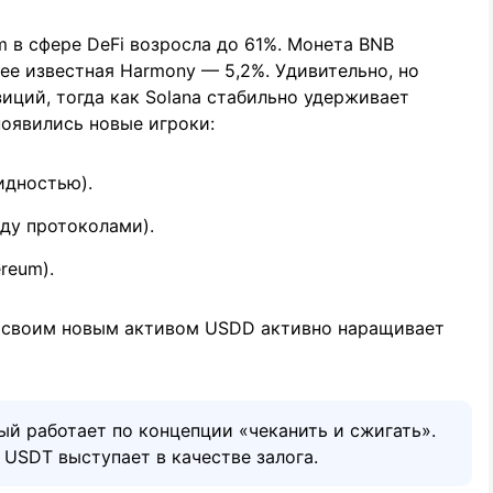
m в сфере DeFi возросла до 61%. Монета BNB
нее известная Harmony — 5,2%. Удивительно, но
зиций, тогда как Solana стабильно удерживает
появились новые игроки:
идностью).
ду протоколами).
reum).
со своим новым активом USDD активно наращивает
й работает по концепции «чеканить и сжигать».
 USDT выступает в качестве залога.