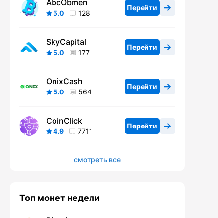
AbcObmen
Перейти
5.0
128
SkyCapital
Перейти
5.0
177
OnixCash
Перейти
5.0
564
CoinClick
Перейти
4.9
7711
смотреть все
Топ монет недели