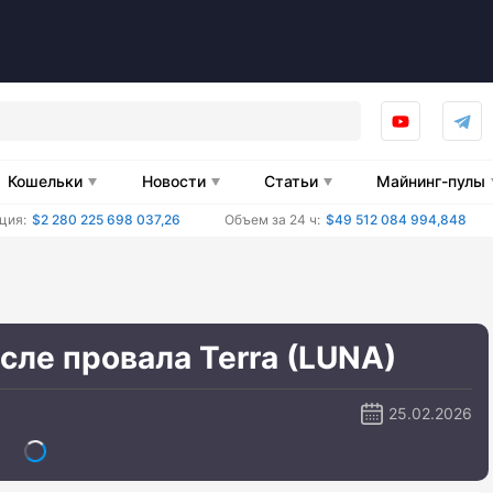
Кошельки
Новости
Статьи
Майнинг-пулы
ция:
$2 280 225 698 037,26
Объем за 24 ч:
$49 512 084 994,848
сле провала Terra (LUNA)
25.02.2026