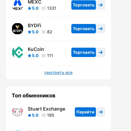
MEXC
Торговать
5.0
1331
BYDFi
Торговать
5.0
82
KuCoin
Торговать
5.0
111
смотреть все
Топ обменников
Stuart Exchange
Перейти
5.0
195