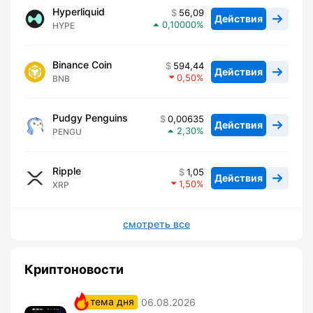
Hyperliquid
56,09
Действия
0,10000
HYPE
Binance Coin
594,44
Действия
0,50
BNB
Pudgy Penguins
0,00635
Действия
2,30
PENGU
Ripple
1,05
Действия
1,50
XRP
смотреть все
Криптоновости
тема дня
06.08.2026