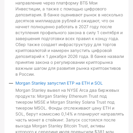
направление через платформу ВТБ Мои
Инвестиции, а также с помощью цифрового
депозитария. В банке оценивают рынок в несколько
десятков миллиардов рублей и ожидают, что он
начнет полноценно работать в 2027 году после
вступления профильного закона в силу 1 сентября и
завершения подготовки всех правил к концу года.
Сбер также создает инфраструктуру для торгов
криптовалютой и намерен запустить цифровой
депозитарий к 1 декабря 2026 года. В банке назвали
принятие закона о регулировании крипторынка
важным шагом для развития рынка криптоактивов
в России.
Morgan Stanley запустил ETP на ETH и SOL
Morgan Stanley вывел на NYSE Arca два биржевых
продукта: Morgan Stanley Ethereum Trust под
тикером MSSE и Morgan Stanley Solana Trust под
тикером MSOL. Фонды отслеживают цену ETH и
SOL, берут комиссию 0,14% и планируют направлять
часть монет в стейкинг. Запуск состоялся после
выхода Morgan Stanley Bitcoin Trust, активы
которого к середине июля превысили $381 млн.