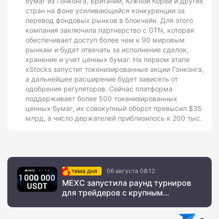
бумаг из Гонконга, Британии, Южной Кореи и других
стран на фоне усиливающейся конкуренции за
перевод фондовых рынков в блокчейн. Для этого
компания заключила партнерство с GTN, которая
обеспечивает доступ более чем к 90 мировым
рынкам и будет отвечать за исполнение сделок,
хранение и учет ценных бумаг. На первом этапе
xStocks запустит токенизированные акции Гонконга,
а дальнейшее расширение будет зависеть от
одобрения регуляторов. Сейчас платформа
поддерживает более 500 токенизированных
ценных бумаг, их совокупный оборот превысил $35
млрд, а число держателей приблизилось к 200 тыс.
тема дня
06 августа 08:12
MEXC запустила раунд турниров
для трейдеров с крупным
призовым фондом