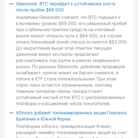
Glassnode: BTC перейдет к устойчивому росту
после пробоя $69 000
Аналитики Glassnode считают, что BTC подошел к
ключевому уровню $69 000: его уверенный пробой
при стабильном притоке средств на спотовый
рынок может открыть путь к $84 000, а в случае
отката ближайшей зоной спроса останется $63 000.
До закрепления выше этой отметки текущее
движение вверх эксперты предлагают
рассматривать как ралли в рамках медвежьего
рынка. По данным Glassnode, давление продавцов
ослабевает: приток монет на биржи снизился, а
потоки в ETF стали положительными. При этом
спрос пока остается ограниченным, поэтому
главным сигналом смены тренда станет
устойчивый чистый отток BTC с централизованных
платформ и расширение числа покупателей.
XStocks добавит токенизированные акции Гонконга,
Британии и Южной Кореи
Платформа xStocks, принадлежащая Kraken,
расширит линейку токенизированных акций за счет