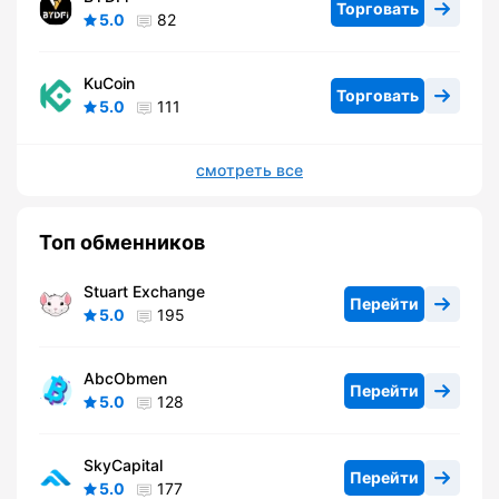
Торговать
5.0
82
KuCoin
Торговать
5.0
111
смотреть все
Топ обменников
Stuart Exchange
Перейти
5.0
195
AbcObmen
Перейти
5.0
128
SkyCapital
Перейти
5.0
177