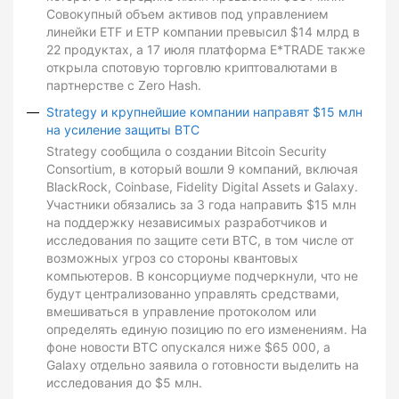
Совокупный объем активов под управлением
линейки ETF и ETP компании превысил $14 млрд в
22 продуктах, а 17 июля платформа E*TRADE также
открыла спотовую торговлю криптовалютами в
партнерстве с Zero Hash.
Strategy и крупнейшие компании направят $15 млн
на усиление защиты BTC
Strategy сообщила о создании Bitcoin Security
Consortium, в который вошли 9 компаний, включая
BlackRock, Coinbase, Fidelity Digital Assets и Galaxy.
Участники обязались за 3 года направить $15 млн
на поддержку независимых разработчиков и
исследования по защите сети BTC, в том числе от
возможных угроз со стороны квантовых
компьютеров. В консорциуме подчеркнули, что не
будут централизованно управлять средствами,
вмешиваться в управление протоколом или
определять единую позицию по его изменениям. На
фоне новости BTC опускался ниже $65 000, а
Galaxy отдельно заявила о готовности выделить на
исследования до $5 млн.