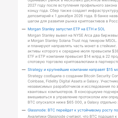
2027 году после вступления профильного закона 
концу года. Сбер также создает инфраструктуру
депозитарий к 1 декабря 2026 года. В банке на
шагом для развития рынка криптоактивов в Росс
Morgan Stanley запустил ETP на ETH и SOL
Morgan Stanley вывел на NYSE Arca два биржевых
и Morgan Stanley Solana Trust под тикером MSO
и планируют направлять часть монет в стейкинг. 
активы которого к середине июля превысили $3
ETF и ETP компании превысил $14 млрд в 22 про
спотовую торговлю криптовалютами в партнерств
Strategy и крупнейшие компании направят $15 м
Strategy сообщила о создании Bitcoin Security C
Coinbase, Fidelity Digital Assets и Galaxy. Участ
независимых разработчиков и исследования по з
квантовых компьютеров. В консорциуме подчеркн
вмешиваться в управление протоколом или опре
BTC опускался ниже $65 000, а Galaxy отдельно 
Glassnode: BTC перейдет к устойчивому росту п
Аналитики Glassnode считают, что BTC подошел 