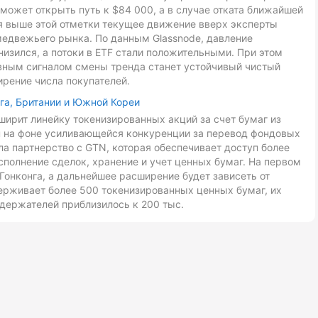
может открыть путь к $84 000, а в случае отката ближайшей
ия выше этой отметки текущее движение вверх эксперты
медвежьего рынка. По данным Glassnode, давление
низился, а потоки в ETF стали положительными. При этом
авным сигналом смены тренда станет устойчивый чистый
ирение числа покупателей.
га, Британии и Южной Кореи
ирит линейку токенизированных акций за счет бумаг из
ан на фоне усиливающейся конкуренции за перевод фондовых
ла партнерство с GTN, которая обеспечивает доступ более
сполнение сделок, хранение и учет ценных бумаг. На первом
Гонконга, а дальнейшее расширение будет зависеть от
ерживает более 500 токенизированных ценных бумаг, их
держателей приблизилось к 200 тыс.