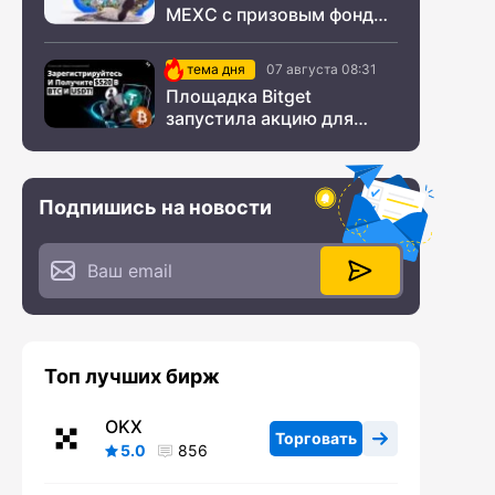
MEXC с призовым фондом
$200 000
тема дня
07 августа 08:31
Площадка Bitget
запустила акцию для
новых пользователей из
СНГ
Подпишись на новости
Топ лучших бирж
OKX
Торговать
5.0
856