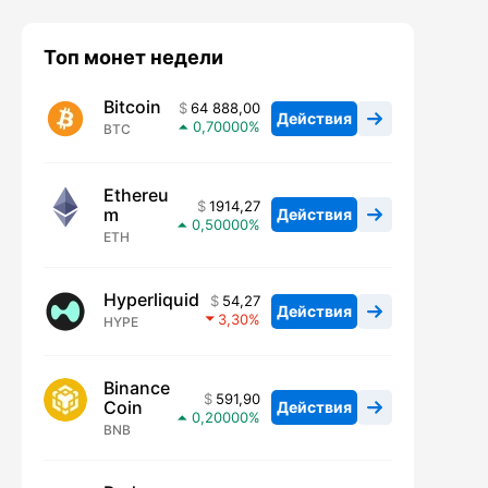
Топ монет недели
Bitcoin
64 888,00
Действия
0,70000
BTC
Ethereu
1914,27
m
Действия
0,50000
ETH
Hyperliquid
54,27
Действия
3,30
HYPE
Binance
591,90
Coin
Действия
0,20000
BNB