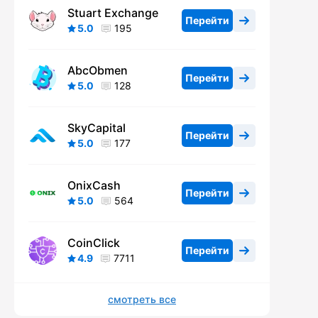
Stuart Exchange
Перейти
5.0
195
AbcObmen
Перейти
5.0
128
SkyCapital
Перейти
5.0
177
OnixCash
Перейти
5.0
564
CoinClick
Перейти
4.9
7711
смотреть все