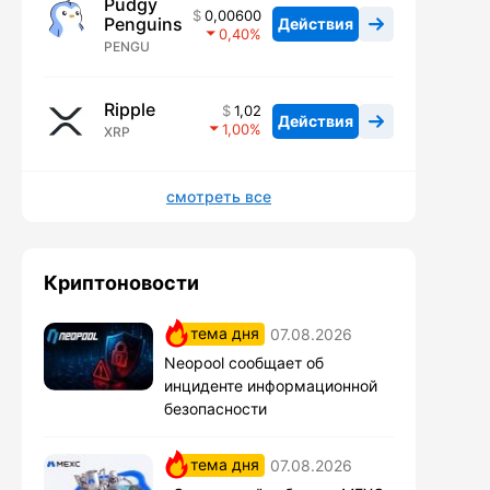
Pudgy
0,00600
Penguins
Действия
0,40
PENGU
Ripple
1,02
Действия
1,00
XRP
смотреть все
Криптоновости
тема дня
07.08.2026
Neopool сообщает об
инциденте информационной
безопасности
тема дня
07.08.2026