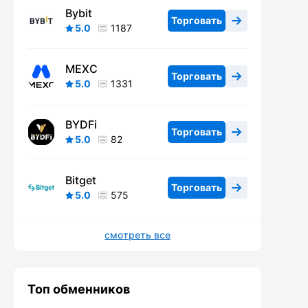
Bybit
Торговать
5.0
1187
MEXC
Торговать
5.0
1331
BYDFi
Торговать
5.0
82
Bitget
Торговать
5.0
575
смотреть все
Топ обменников