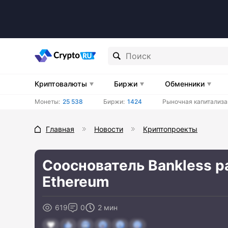
Криптовалюты
Биржи
Обменники
Монеты:
25 538
Биржи:
1424
Рыночная капитализа
Главная
Новости
Криптопроекты
Сооснователь Bankless р
Ethereum
619
0
2 мин