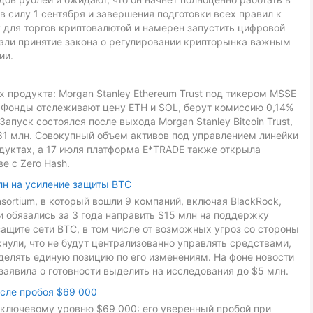
в силу 1 сентября и завершения подготовки всех правил к
 для торгов криптовалютой и намерен запустить цифровой
звали принятие закона о регулировании крипторынка важным
ии.
 продукта: Morgan Stanley Ethereum Trust под тикером MSSE
L. Фонды отслеживают цену ETH и SOL, берут комиссию 0,14%
Запуск состоялся после выхода Morgan Stanley Bitcoin Trust,
81 млн. Совокупный объем активов под управлением линейки
дуктах, а 17 июля платформа E*TRADE также открыла
е с Zero Hash.
лн на усиление защиты BTC
onsortium, в который вошли 9 компаний, включая BlackRock,
ники обязались за 3 года направить $15 млн на поддержку
ащите сети BTC, в том числе от возможных угроз со стороны
ули, что не будут централизованно управлять средствами,
делять единую позицию по его изменениям. На фоне новости
заявила о готовности выделить на исследования до $5 млн.
осле пробоя $69 000
к ключевому уровню $69 000: его уверенный пробой при