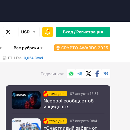
USD
Вход /
Регистрация
Все рубрики
CRYPTO AWARDS 2025
ETH Газ:
0,054 Gwei
WhatsApp
Telegram
X.com
Facebook
Вконтакт
Поделиться
тема дня
07 августа 15:31
Neopool сообщает об
инциденте
информационной
безопасности
тема дня
07 августа 08:41
«Счастливый забег» от