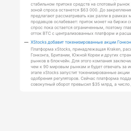
стабильном притоке средств на спотовый рынок 
зоной спроса останется $63 000. До закреплен
предлагают рассматривать как ралли в рамках 
продавцов ослабевает: приток монет на биржи с
спрос пока остается ограниченным, поэтому гл
отток BTC с централизованных платформ и расш
XStocks добавит токенизированные акции Гонкон
Платформа xStocks, принадлежащая Kraken, расш
Гонконга, Британии, Южной Кореи и других стр
рынков в блокчейн. Для этого компания заключи
чем к 90 мировым рынкам и будет отвечать за и
этапе xStocks запустит токенизированные акции 
одобрения регуляторов. Сейчас платформа подд
совокупный оборот превысил $35 млрд, а число 