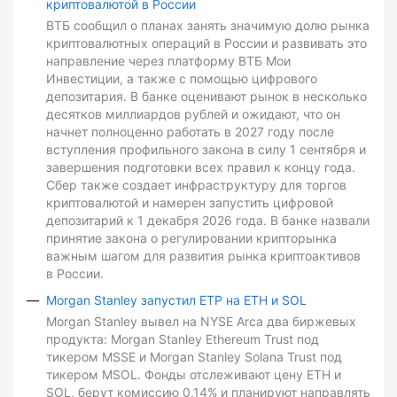
криптовалютой в России
ВТБ сообщил о планах занять значимую долю рынка
криптовалютных операций в России и развивать это
направление через платформу ВТБ Мои
Инвестиции, а также с помощью цифрового
депозитария. В банке оценивают рынок в несколько
десятков миллиардов рублей и ожидают, что он
начнет полноценно работать в 2027 году после
вступления профильного закона в силу 1 сентября и
завершения подготовки всех правил к концу года.
Сбер также создает инфраструктуру для торгов
криптовалютой и намерен запустить цифровой
депозитарий к 1 декабря 2026 года. В банке назвали
принятие закона о регулировании крипторынка
важным шагом для развития рынка криптоактивов
в России.
Morgan Stanley запустил ETP на ETH и SOL
Morgan Stanley вывел на NYSE Arca два биржевых
продукта: Morgan Stanley Ethereum Trust под
тикером MSSE и Morgan Stanley Solana Trust под
тикером MSOL. Фонды отслеживают цену ETH и
SOL, берут комиссию 0,14% и планируют направлять