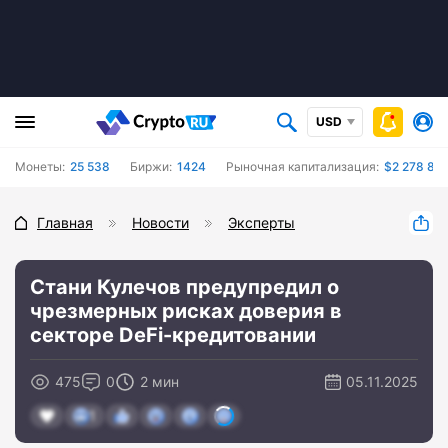
USD
Монеты:
25 538
Биржи:
1424
Рыночная капитализация:
$2 278 83
Главная
Новости
Эксперты
Стани Кулечов предупредил о
чрезмерных рисках доверия в
секторе DeFi-кредитовании
475
0
2 мин
05.11.2025
1