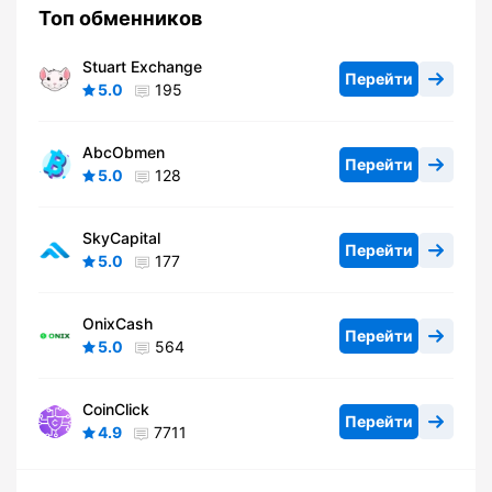
Топ обменников
Stuart Exchange
Перейти
5.0
195
AbcObmen
Перейти
5.0
128
SkyCapital
Перейти
5.0
177
OnixCash
Перейти
5.0
564
CoinClick
Перейти
4.9
7711