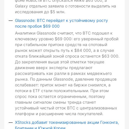
фоне новости BTC опускался ниже $65 000, а
Galaxy отдельно заявила о готовности выделить на
исследования до $5 млн.
Glassnode: BTC перейдет к устойчивому росту
после пробоя $69 000
Аналитики Glassnode считают, что BTC подошел к
ключевому уровню $69 000: его уверенный пробой
при стабильном притоке средств на спотовый
рынок может открыть путь к $84 000, а в случае
отката ближайшей зоной спроса останется $63 000.
До закрепления выше этой отметки текущее
движение вверх эксперты предлагают
рассматривать как ралли в рамках медвежьего
рынка. По данным Glassnode, давление продавцов
ослабевает: приток монет на биржи снизился, а
потоки в ETF стали положительными. При этом
спрос пока остается ограниченным, поэтому
главным сигналом смены тренда станет
устойчивый чистый отток BTC с централизованных
платформ и расширение числа покупателей.
XStocks добавит токенизированные акции Гонконга,
Британии и Южной Кореи