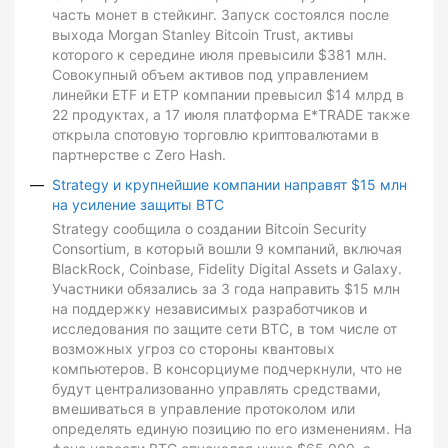
часть монет в стейкинг. Запуск состоялся после
выхода Morgan Stanley Bitcoin Trust, активы
которого к середине июля превысили $381 млн.
Совокупный объем активов под управлением
линейки ETF и ETP компании превысил $14 млрд в
22 продуктах, а 17 июля платформа E*TRADE также
открыла спотовую торговлю криптовалютами в
партнерстве с Zero Hash.
Strategy и крупнейшие компании направят $15 млн
на усиление защиты BTC
Strategy сообщила о создании Bitcoin Security
Consortium, в который вошли 9 компаний, включая
BlackRock, Coinbase, Fidelity Digital Assets и Galaxy.
Участники обязались за 3 года направить $15 млн
на поддержку независимых разработчиков и
исследования по защите сети BTC, в том числе от
возможных угроз со стороны квантовых
компьютеров. В консорциуме подчеркнули, что не
будут централизованно управлять средствами,
вмешиваться в управление протоколом или
определять единую позицию по его изменениям. На