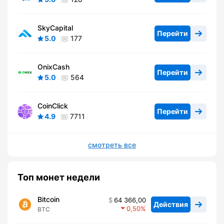
SkyCapital
Перейти
5.0
177
OnixCash
Перейти
5.0
564
CoinClick
Перейти
4.9
7711
смотреть все
Топ монет недели
Bitcoin
64 366,00
Действия
0,50
BTC