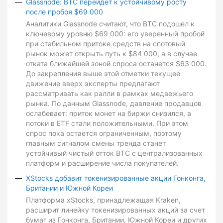
Glassnode: BTC перейдет к устойчивому росту
после пробоя $69 000
Аналитики Glassnode считают, что BTC подошел к
ключевому уровню $69 000: его уверенный пробой
при стабильном притоке средств на спотовый
рынок может открыть путь к $84 000, а в случае
отката ближайшей зоной спроса останется $63 000.
До закрепления выше этой отметки текущее
движение вверх эксперты предлагают
рассматривать как ралли в рамках медвежьего
рынка. По данным Glassnode, давление продавцов
ослабевает: приток монет на биржи снизился, а
потоки в ETF стали положительными. При этом
спрос пока остается ограниченным, поэтому
главным сигналом смены тренда станет
устойчивый чистый отток BTC с централизованных
платформ и расширение числа покупателей.
XStocks добавит токенизированные акции Гонконга,
Британии и Южной Кореи
Платформа xStocks, принадлежащая Kraken,
расширит линейку токенизированных акций за счет
бумаг из Гонконга, Британии, Южной Кореи и других