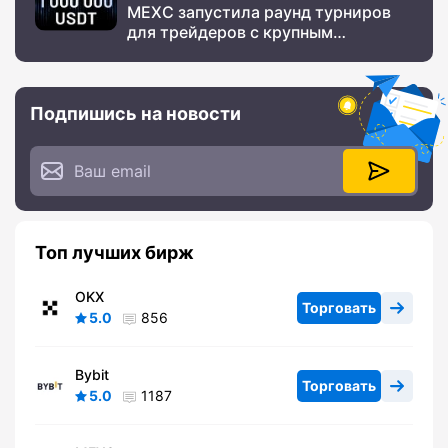
MEXC запустила раунд турниров
для трейдеров с крупным
призовым фондом
Подпишись на новости
Топ лучших бирж
OKX
Торговать
5.0
856
Bybit
Торговать
5.0
1187