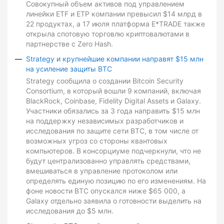
Совокупный объем активов под управлением
линейки ETF и ETP компании превысил $14 млрд в
22 продуктах, а 17 июля платформа E*TRADE также
открыла спотовую торговлю криптовалютами в
партнерстве с Zero Hash.
Strategy и крупнейшие компании направят $15 млн
на усиление защиты BTC
Strategy сообщила о создании Bitcoin Security
Consortium, в который вошли 9 компаний, включая
BlackRock, Coinbase, Fidelity Digital Assets и Galaxy.
Участники обязались за 3 года направить $15 млн
на поддержку независимых разработчиков и
исследования по защите сети BTC, в том числе от
возможных угроз со стороны квантовых
компьютеров. В консорциуме подчеркнули, что не
будут централизованно управлять средствами,
вмешиваться в управление протоколом или
определять единую позицию по его изменениям. На
фоне новости BTC опускался ниже $65 000, а
Galaxy отдельно заявила о готовности выделить на
исследования до $5 млн.