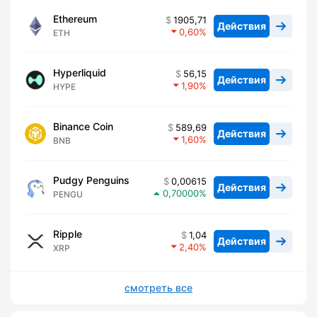
Ethereum
1905,71
Действия
0,60
ETH
Hyperliquid
56,15
Действия
1,90
HYPE
Binance Coin
589,69
Действия
1,60
BNB
Pudgy Penguins
0,00615
Действия
0,70000
PENGU
Ripple
1,04
Действия
2,40
XRP
смотреть все