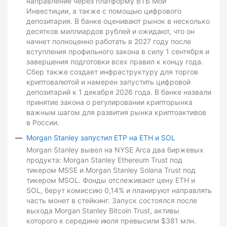
направление через платформу ВТБ Мои
Инвестиции, а также с помощью цифрового
депозитария. В банке оценивают рынок в несколько
десятков миллиардов рублей и ожидают, что он
начнет полноценно работать в 2027 году после
вступления профильного закона в силу 1 сентября и
завершения подготовки всех правил к концу года.
Сбер также создает инфраструктуру для торгов
криптовалютой и намерен запустить цифровой
депозитарий к 1 декабря 2026 года. В банке назвали
принятие закона о регулировании крипторынка
важным шагом для развития рынка криптоактивов
в России.
Morgan Stanley запустил ETP на ETH и SOL
Morgan Stanley вывел на NYSE Arca два биржевых
продукта: Morgan Stanley Ethereum Trust под
тикером MSSE и Morgan Stanley Solana Trust под
тикером MSOL. Фонды отслеживают цену ETH и
SOL, берут комиссию 0,14% и планируют направлять
часть монет в стейкинг. Запуск состоялся после
выхода Morgan Stanley Bitcoin Trust, активы
которого к середине июля превысили $381 млн.