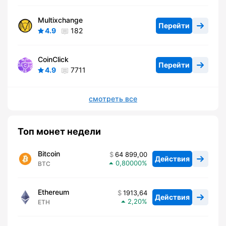
Multixchange
Перейти
4.9
182
CoinClick
Перейти
4.9
7711
смотреть все
Топ монет недели
Bitcoin
64 899,00
Действия
0,80000
BTC
Ethereum
1913,64
Действия
2,20
ETH