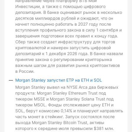
направление через платформу ВТБ Мои
Инвестиции, а также с помощью цифрового
депозитария. В банке оценивают рынок в несколько
десятков миллиардов рублей и ожидают, что он
начнет полноценно работать в 2027 году после
вступления профильного закона в силу 1 сентября и
завершения подготовки всех правил к концу года.
Сбер также создает инфраструктуру для торгов
криптовалютой и намерен запустить цифровой
депозитарий к 1 декабря 2026 года. В банке назвали
принятие закона о регулировании крипторынка
важным шагом для развития рынка криптоактивов
в России.
Morgan Stanley запустил ETP на ETH и SOL
Morgan Stanley вывел на NYSE Arca два биржевых
продукта: Morgan Stanley Ethereum Trust под
тикером MSSE и Morgan Stanley Solana Trust под
тикером MSOL. Фонды отслеживают цену ETH и
SOL, берут комиссию 0,14% и планируют направлять
часть монет в стейкинг. Запуск состоялся после
выхода Morgan Stanley Bitcoin Trust, активы
которого к середине июля превысили $381 млн.