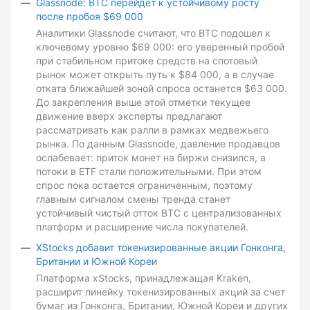
Glassnode: BTC перейдет к устойчивому росту
после пробоя $69 000
Аналитики Glassnode считают, что BTC подошел к
ключевому уровню $69 000: его уверенный пробой
при стабильном притоке средств на спотовый
рынок может открыть путь к $84 000, а в случае
отката ближайшей зоной спроса останется $63 000.
До закрепления выше этой отметки текущее
движение вверх эксперты предлагают
рассматривать как ралли в рамках медвежьего
рынка. По данным Glassnode, давление продавцов
ослабевает: приток монет на биржи снизился, а
потоки в ETF стали положительными. При этом
спрос пока остается ограниченным, поэтому
главным сигналом смены тренда станет
устойчивый чистый отток BTC с централизованных
платформ и расширение числа покупателей.
XStocks добавит токенизированные акции Гонконга,
Британии и Южной Кореи
Платформа xStocks, принадлежащая Kraken,
расширит линейку токенизированных акций за счет
бумаг из Гонконга, Британии, Южной Кореи и других