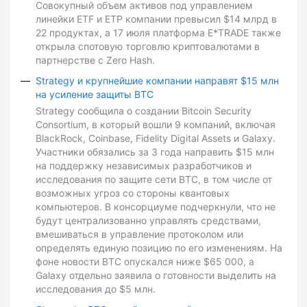
Совокупный объем активов под управлением
линейки ETF и ETP компании превысил $14 млрд в
22 продуктах, а 17 июля платформа E*TRADE также
открыла спотовую торговлю криптовалютами в
партнерстве с Zero Hash.
Strategy и крупнейшие компании направят $15 млн
на усиление защиты BTC
Strategy сообщила о создании Bitcoin Security
Consortium, в который вошли 9 компаний, включая
BlackRock, Coinbase, Fidelity Digital Assets и Galaxy.
Участники обязались за 3 года направить $15 млн
на поддержку независимых разработчиков и
исследования по защите сети BTC, в том числе от
возможных угроз со стороны квантовых
компьютеров. В консорциуме подчеркнули, что не
будут централизованно управлять средствами,
вмешиваться в управление протоколом или
определять единую позицию по его изменениям. На
фоне новости BTC опускался ниже $65 000, а
Galaxy отдельно заявила о готовности выделить на
исследования до $5 млн.