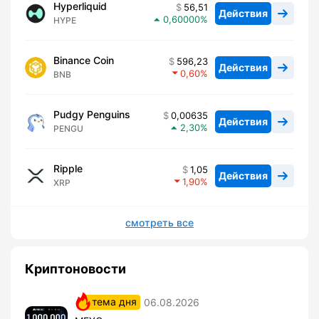
Hyperliquid
56,51
Действия
0,60000
HYPE
Binance Coin
596,23
Действия
0,60
BNB
Pudgy Penguins
0,00635
Действия
2,30
PENGU
Ripple
1,05
Действия
1,90
XRP
смотреть все
Криптоновости
тема дня
06.08.2026