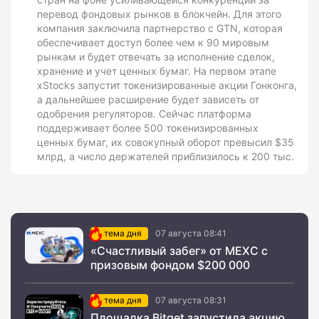
перевод фондовых рынков в блокчейн. Для этого
компания заключила партнерство с GTN, которая
обеспечивает доступ более чем к 90 мировым
рынкам и будет отвечать за исполнение сделок,
хранение и учет ценных бумаг. На первом этапе
xStocks запустит токенизированные акции Гонконга,
а дальнейшее расширение будет зависеть от
одобрения регуляторов. Сейчас платформа
поддерживает более 500 токенизированных
ценных бумаг, их совокупный оборот превысил $35
млрд, а число держателей приблизилось к 200 тыс.
тема дня
07 августа 08:41
«Счастливый забег» от MEXC с
призовым фондом $200 000
тема дня
07 августа 08:31
Площадка Bitget запустила акцию