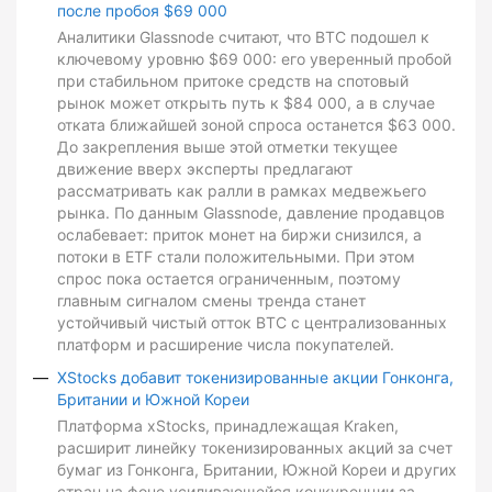
после пробоя $69 000
Аналитики Glassnode считают, что BTC подошел к
ключевому уровню $69 000: его уверенный пробой
при стабильном притоке средств на спотовый
рынок может открыть путь к $84 000, а в случае
отката ближайшей зоной спроса останется $63 000.
До закрепления выше этой отметки текущее
движение вверх эксперты предлагают
рассматривать как ралли в рамках медвежьего
рынка. По данным Glassnode, давление продавцов
ослабевает: приток монет на биржи снизился, а
потоки в ETF стали положительными. При этом
спрос пока остается ограниченным, поэтому
главным сигналом смены тренда станет
устойчивый чистый отток BTC с централизованных
платформ и расширение числа покупателей.
XStocks добавит токенизированные акции Гонконга,
Британии и Южной Кореи
Платформа xStocks, принадлежащая Kraken,
расширит линейку токенизированных акций за счет
бумаг из Гонконга, Британии, Южной Кореи и других
стран на фоне усиливающейся конкуренции за