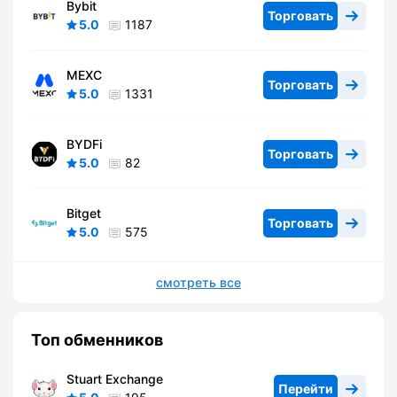
Bybit
Торговать
5.0
1187
MEXC
Торговать
5.0
1331
BYDFi
Торговать
5.0
82
Bitget
Торговать
5.0
575
смотреть все
Топ обменников
Stuart Exchange
Перейти