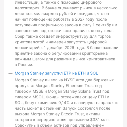
Инвестиции, а также с помощью цифрового
депозитария. В банке оценивают рынок в несколько
десятков миллиардов рублей и ожидают, что он
начнет полноценно работать в 2027 году после
вступления профильного закона в силу 1 сентября и
завершения подготовки всех правил к концу года.
Сбер также создает инфраструктуру для торгов
криптовалютой и намерен запустить цифровой
депозитарий к 1 декабря 2026 года. В банке назвали
принятие закона о регулировании крипторынка
важным шагом для развития рынка криптоактивов
в России.
Morgan Stanley запустил ETP на ETH и SOL
Morgan Stanley вывел на NYSE Arca два биржевых
продукта: Morgan Stanley Ethereum Trust под
тикером MSSE и Morgan Stanley Solana Trust под
тикером MSOL. Фонды отслеживают цену ETH и
SOL, берут комиссию 0,14% и планируют направлять
часть монет в стейкинг. Запуск состоялся после
выхода Morgan Stanley Bitcoin Trust, активы
которого к середине июля превысили $381 млн.
Совокупный объем активов под управлением