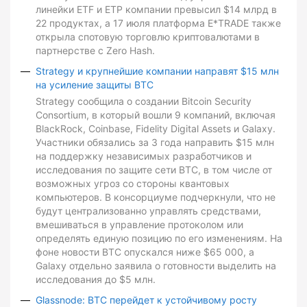
линейки ETF и ETP компании превысил $14 млрд в
22 продуктах, а 17 июля платформа E*TRADE также
открыла спотовую торговлю криптовалютами в
партнерстве с Zero Hash.
Strategy и крупнейшие компании направят $15 млн
на усиление защиты BTC
Strategy сообщила о создании Bitcoin Security
Consortium, в который вошли 9 компаний, включая
BlackRock, Coinbase, Fidelity Digital Assets и Galaxy.
Участники обязались за 3 года направить $15 млн
на поддержку независимых разработчиков и
исследования по защите сети BTC, в том числе от
возможных угроз со стороны квантовых
компьютеров. В консорциуме подчеркнули, что не
будут централизованно управлять средствами,
вмешиваться в управление протоколом или
определять единую позицию по его изменениям. На
фоне новости BTC опускался ниже $65 000, а
Galaxy отдельно заявила о готовности выделить на
исследования до $5 млн.
Glassnode: BTC перейдет к устойчивому росту