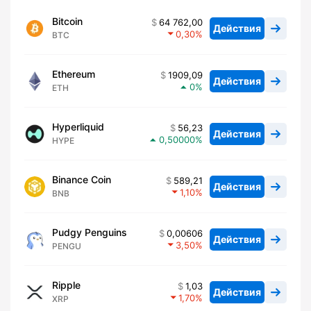
Bitcoin
64 762,00
Действия
0,30
BTC
Ethereum
1909,09
Действия
0
ETH
Hyperliquid
56,23
Действия
0,50000
HYPE
Binance Coin
589,21
Действия
1,10
BNB
Pudgy Penguins
0,00606
Действия
3,50
PENGU
Ripple
1,03
Действия
1,70
XRP