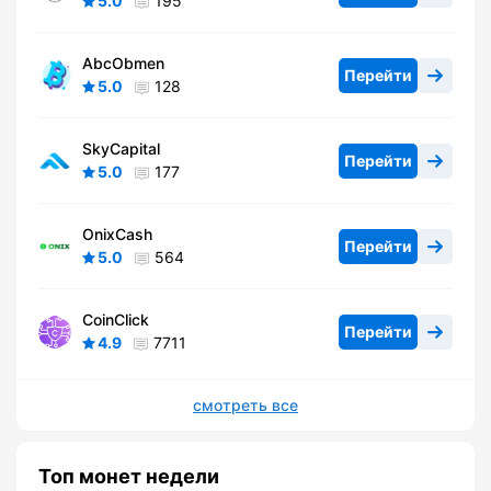
5.0
195
AbcObmen
Перейти
5.0
128
SkyCapital
Перейти
5.0
177
OnixCash
Перейти
5.0
564
CoinClick
Перейти
4.9
7711
смотреть все
Топ монет недели