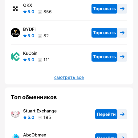
OKX
Торговать
5.0
856
BYDFi
Торговать
5.0
82
KuCoin
Торговать
5.0
111
смотреть все
Топ обменников
Stuart Exchange
Перейти
5.0
195
AbcObmen