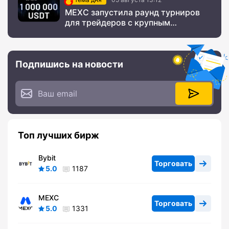
MEXC запустила раунд турниров
для трейдеров с крупным
призовым фондом
Подпишись на новости
Топ лучших бирж
Bybit
Торговать
5.0
1187
MEXC
Торговать
5.0
1331