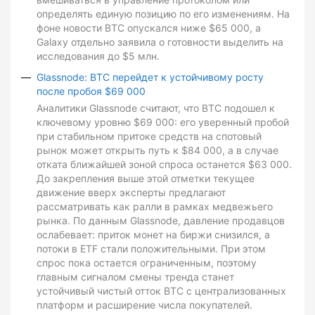
определять единую позицию по его изменениям. На
фоне новости BTC опускался ниже $65 000, а
Galaxy отдельно заявила о готовности выделить на
исследования до $5 млн.
Glassnode: BTC перейдет к устойчивому росту
после пробоя $69 000
Аналитики Glassnode считают, что BTC подошел к
ключевому уровню $69 000: его уверенный пробой
при стабильном притоке средств на спотовый
рынок может открыть путь к $84 000, а в случае
отката ближайшей зоной спроса останется $63 000.
До закрепления выше этой отметки текущее
движение вверх эксперты предлагают
рассматривать как ралли в рамках медвежьего
рынка. По данным Glassnode, давление продавцов
ослабевает: приток монет на биржи снизился, а
потоки в ETF стали положительными. При этом
спрос пока остается ограниченным, поэтому
главным сигналом смены тренда станет
устойчивый чистый отток BTC с централизованных
платформ и расширение числа покупателей.