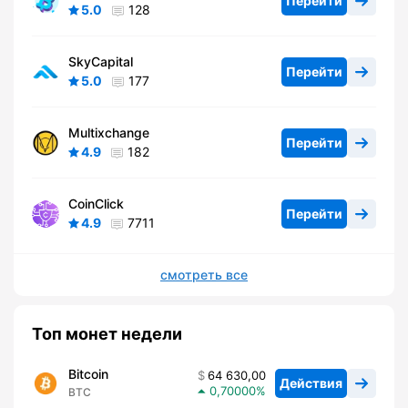
Перейти
5.0
128
SkyCapital
Перейти
5.0
177
Multixchange
Перейти
4.9
182
CoinClick
Перейти
4.9
7711
смотреть все
Топ монет недели
Bitcoin
64 630,00
Действия
0,70000
BTC