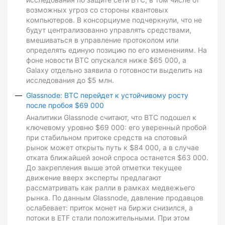
возможных угроз со стороны квантовых
компьютеров. В консорциуме подчеркнули, что не
будут централизованно управлять средствами,
вмешиваться в управление протоколом или
определять единую позицию по его изменениям. На
фоне новости BTC опускался ниже $65 000, а
Galaxy отдельно заявила о готовности выделить на
исследования до $5 млн.
Glassnode: BTC перейдет к устойчивому росту
после пробоя $69 000
Аналитики Glassnode считают, что BTC подошел к
ключевому уровню $69 000: его уверенный пробой
при стабильном притоке средств на спотовый
рынок может открыть путь к $84 000, а в случае
отката ближайшей зоной спроса останется $63 000.
До закрепления выше этой отметки текущее
движение вверх эксперты предлагают
рассматривать как ралли в рамках медвежьего
рынка. По данным Glassnode, давление продавцов
ослабевает: приток монет на биржи снизился, а
потоки в ETF стали положительными. При этом