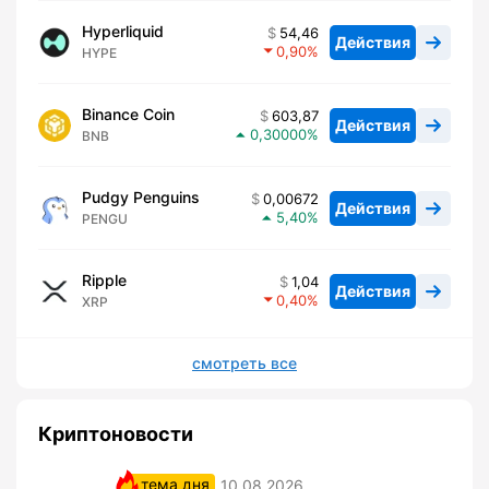
Hyperliquid
54,46
Действия
0,90
HYPE
Binance Coin
603,87
Действия
0,30000
BNB
Pudgy Penguins
0,00672
Действия
5,40
PENGU
Ripple
1,04
Действия
0,40
XRP
смотреть все
Криптоновости
тема дня
10.08.2026