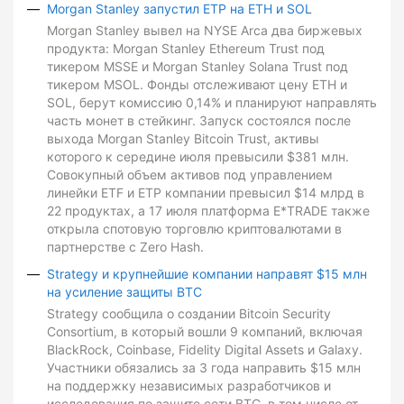
Morgan Stanley запустил ETP на ETH и SOL
Morgan Stanley вывел на NYSE Arca два биржевых
продукта: Morgan Stanley Ethereum Trust под
тикером MSSE и Morgan Stanley Solana Trust под
тикером MSOL. Фонды отслеживают цену ETH и
SOL, берут комиссию 0,14% и планируют направлять
часть монет в стейкинг. Запуск состоялся после
выхода Morgan Stanley Bitcoin Trust, активы
которого к середине июля превысили $381 млн.
Совокупный объем активов под управлением
линейки ETF и ETP компании превысил $14 млрд в
22 продуктах, а 17 июля платформа E*TRADE также
открыла спотовую торговлю криптовалютами в
партнерстве с Zero Hash.
Strategy и крупнейшие компании направят $15 млн
на усиление защиты BTC
Strategy сообщила о создании Bitcoin Security
Consortium, в который вошли 9 компаний, включая
BlackRock, Coinbase, Fidelity Digital Assets и Galaxy.
Участники обязались за 3 года направить $15 млн
на поддержку независимых разработчиков и
исследования по защите сети BTC, в том числе от