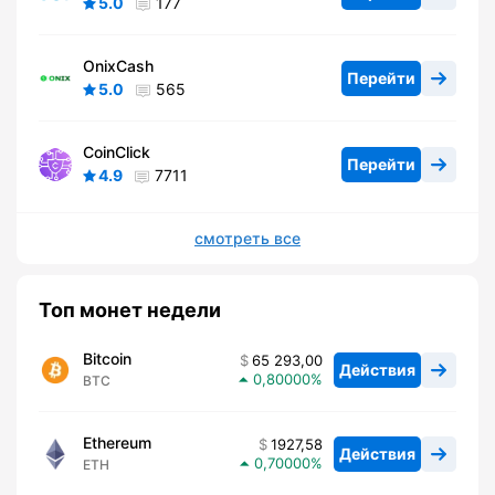
5.0
177
OnixCash
Перейти
5.0
565
CoinClick
Перейти
4.9
7711
смотреть все
Топ монет недели
Bitcoin
65 293,00
Действия
0,80000
BTC
Ethereum
1927,58
Действия
0,70000
ETH