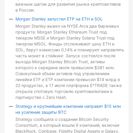
важным шагом для развития рынка криптоактивов
в России.
Morgan Stanley запустил ETP на ETH и SOL
Morgan Stanley вывел на NYSE Arca два биржевых
продукта: Morgan Stanley Ethereum Trust под
тикером MSSE и Morgan Stanley Solana Trust под
тикером MSOL. Фонды отслеживают цену ETH и
SOL, берут комиссию 0,14% и планируют направлять
часть монет в стейкинг. Запуск состоялся после
выхода Morgan Stanley Bitcoin Trust, активы
которого к середине июля превысили $381 млн.
Совокупный объем активов под управлением
линейки ETF и ETP компании превысил $14 млрд в
22 продуктах, а 17 июля платформа E*TRADE также
открыла спотовую торговлю криптовалютами в
партнерстве с Zero Hash.
Strategy и крупнейшие компании направят $15 млн
на усиление защиты BTC
Strategy сообщила о создании Bitcoin Security
Consortium, в который вошли 9 компаний, включая
BlackRock, Coinbase, Fidelity Digital Assets и Galaxy.