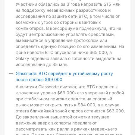
Участники обязались за 3 года направить $15 млн
на поддержку независимых разработчиков и
исследования по защите сети BTC, в том числе от
возможных угроз со стороны квантовых
компьютеров. В консорциуме подчеркнули, что не
будут централизованно управлять средствами,
вмешиваться в управление протоколом или
определять единую позицию по его изменениям. На
фоне новости BTC опускался ниже $65 000, а
Galaxy отдельно заявила о готовности выделить на
исследования до $5 млн.
Glassnode: BTC перейдет к устойчивому росту
после пробоя $69 000
Аналитики Glassnode считают, что BTC подошел к
ключевому уровню $69 000: его уверенный пробой
при стабильном притоке средств на спотовый
рынок может открыть путь к $84 000, а в случае
отката ближайшей зоной спроса останется $63 000.
До закрепления выше этой отметки текущее
движение вверх эксперты предлагают
рассматривать как ралли в рамках медвежьего
рынка. По данным Glassnode, давление продавцов