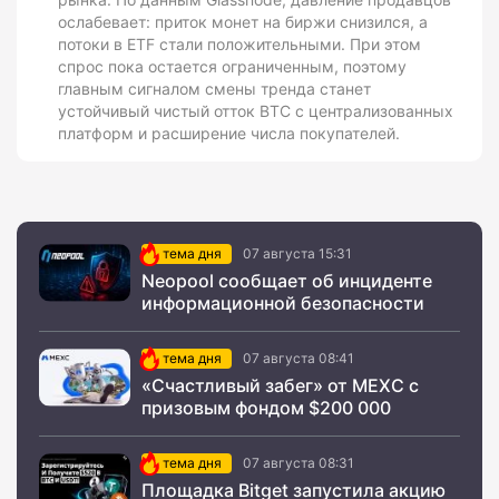
ослабевает: приток монет на биржи снизился, а
потоки в ETF стали положительными. При этом
спрос пока остается ограниченным, поэтому
главным сигналом смены тренда станет
устойчивый чистый отток BTC с централизованных
платформ и расширение числа покупателей.
тема дня
07 августа 15:31
Neopool сообщает об инциденте
информационной безопасности
тема дня
07 августа 08:41
«Счастливый забег» от MEXC с
призовым фондом $200 000
тема дня
07 августа 08:31
Площадка Bitget запустила акцию