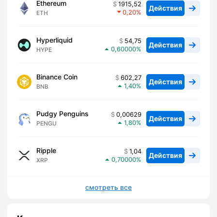
Ethereum
1915,52
Действия
0,20
ETH
Hyperliquid
54,75
Действия
0,60000
HYPE
Binance Coin
602,27
Действия
1,40
BNB
Pudgy Penguins
0,00629
Действия
1,80
PENGU
Ripple
1,04
Действия
0,70000
XRP
смотреть все