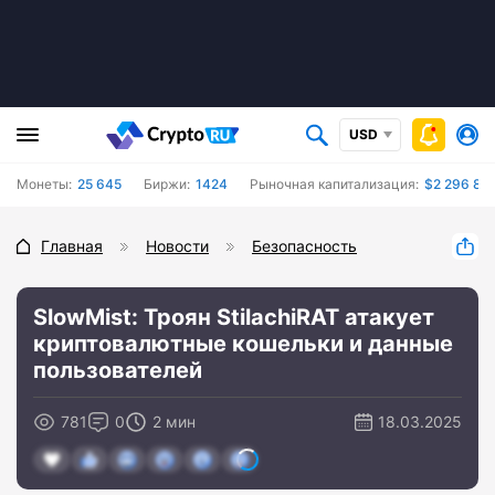
USD
Монеты:
25 645
Биржи:
1424
Рыночная капитализация:
$2 296 862
Главная
Новости
Безопасность
SlowMist: Троян StilachiRAT атакует
криптовалютные кошельки и данные
пользователей
781
0
2 мин
18.03.2025