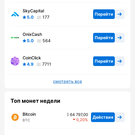
SkyCapital
Перейти
5.0
177
OnixCash
Перейти
5.0
564
CoinClick
Перейти
4.9
7711
смотреть все
Топ монет недели
Bitcoin
64 797,00
Действия
0,20
BTC