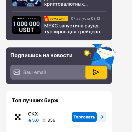
криптовалютных
новостей за ночь 07
августа 2026 года
тема дня
07 августа 08:12
MEXC запустила раунд
турниров для трейдеров
с крупным призовым
фондом
Подпишись на новости
Топ лучших бирж
OKX
Торговать
5.0
856