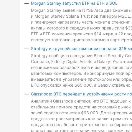
Morgan Stanley запустил ETP на ETH и SOL
Morgan Stanley вывел на NYSE Arca два биржевых
и Morgan Stanley Solana Trust под тикером MSO
и планируют направлять часть монет в стейкинг. 
активы которого к середине июля превысили $3
ETF и ETP компании превысил $14 млрд в 22 про
спотовую торговлю криптовалютами в партнерств
Strategy и крупнейшие компании направят $15 м
Strategy сообщила о создании Bitcoin Security C
Coinbase, Fidelity Digital Assets и Galaxy. Участ
независимых разработчиков и исследования по з
квантовых компьютеров. В консорциуме подчеркн
вмешиваться в управление протоколом или опре
BTC опускался ниже $65 000, а Galaxy отдельно 
Glassnode: BTC перейдет к устойчивому росту п
Аналитики Glassnode считают, что BTC подошел 
стабильном притоке средств на спотовый рынок 
зоной спроса останется $63 000. До закреплен
предлагают рассматривать как ралли в рамках 
продавцов ослабевает: приток монет на биржи с
спрос пока остается ограниченным, поэтому гл