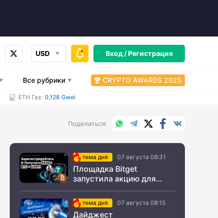
USD
Вход /
Регистрация
Все рубрики
CRYPTO AWARDS 2025
ETH Газ:
0,128 Gwei
WhatsApp
Telegram
X.com
Facebook
Вконтакт
Поделиться
тема дня
07 августа 08:31
Площадка Bitget
запустила акцию для
новых пользователей из
СНГ
тема дня
07 августа 08:15
Дайджест