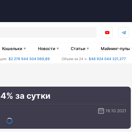
Кошельки
Новости
Статьи
Майнинг-пулы
ция:
$2 276 944 304 069,89
Объем за 24 ч:
$48 924 044 321,377
44% за сутки
16.10.2021