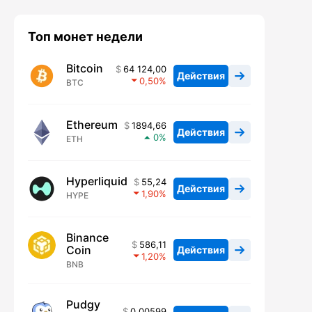
Топ монет недели
Bitcoin
64 124,00
Действия
0,50
BTC
Ethereum
1894,66
Действия
0
ETH
Hyperliquid
55,24
Действия
1,90
HYPE
Binance
586,11
Coin
Действия
1,20
BNB
Pudgy
0,00599