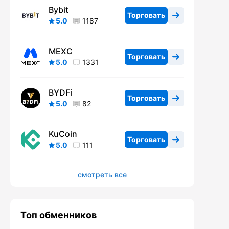
Bybit
Торговать
5.0
1187
MEXC
Торговать
5.0
1331
BYDFi
Торговать
5.0
82
KuCoin
Торговать
5.0
111
смотреть все
Топ обменников