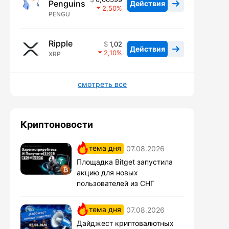
Penguins
Действия
2,50
PENGU
Ripple
1,02
Действия
2,10
XRP
смотреть все
Криптоновости
тема дня
07.08.2026
Площадка Bitget запустила
акцию для новых
пользователей из СНГ
тема дня
07.08.2026
Дайджест криптовалютных