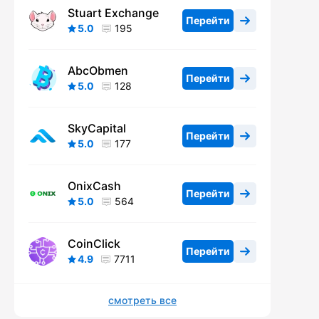
Stuart Exchange
Перейти
5.0
195
AbcObmen
Перейти
5.0
128
SkyCapital
Перейти
5.0
177
OnixCash
Перейти
5.0
564
CoinClick
Перейти
4.9
7711
смотреть все