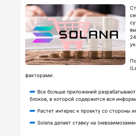
Ст
се
су
вы
24
ук
По
(L
факторами:
Все больше приложений разрабатывают 
блоков, в которой содержится вся информа
Растет интерес к проекту со стороны 
Solana делает ставку на (невзаимозамен