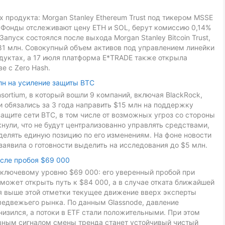
 продукта: Morgan Stanley Ethereum Trust под тикером MSSE
L. Фонды отслеживают цену ETH и SOL, берут комиссию 0,14%
Запуск состоялся после выхода Morgan Stanley Bitcoin Trust,
81 млн. Совокупный объем активов под управлением линейки
дуктах, а 17 июля платформа E*TRADE также открыла
е с Zero Hash.
лн на усиление защиты BTC
onsortium, в который вошли 9 компаний, включая BlackRock,
ники обязались за 3 года направить $15 млн на поддержку
ащите сети BTC, в том числе от возможных угроз со стороны
ули, что не будут централизованно управлять средствами,
делять единую позицию по его изменениям. На фоне новости
заявила о готовности выделить на исследования до $5 млн.
осле пробоя $69 000
к ключевому уровню $69 000: его уверенный пробой при
может открыть путь к $84 000, а в случае отката ближайшей
ия выше этой отметки текущее движение вверх эксперты
медвежьего рынка. По данным Glassnode, давление
низился, а потоки в ETF стали положительными. При этом
авным сигналом смены тренда станет устойчивый чистый