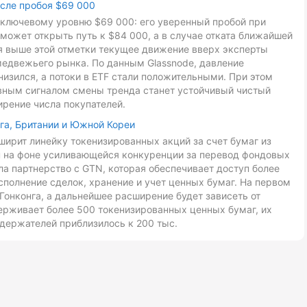
осле пробоя $69 000
к ключевому уровню $69 000: его уверенный пробой при
может открыть путь к $84 000, а в случае отката ближайшей
ия выше этой отметки текущее движение вверх эксперты
медвежьего рынка. По данным Glassnode, давление
низился, а потоки в ETF стали положительными. При этом
авным сигналом смены тренда станет устойчивый чистый
ирение числа покупателей.
га, Британии и Южной Кореи
ирит линейку токенизированных акций за счет бумаг из
ан на фоне усиливающейся конкуренции за перевод фондовых
ла партнерство с GTN, которая обеспечивает доступ более
сполнение сделок, хранение и учет ценных бумаг. На первом
Гонконга, а дальнейшее расширение будет зависеть от
ерживает более 500 токенизированных ценных бумаг, их
держателей приблизилось к 200 тыс.