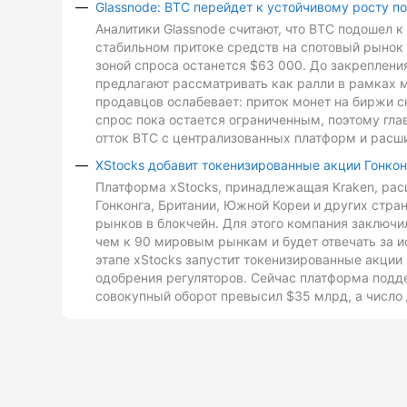
Glassnode: BTC перейдет к устойчивому росту п
Аналитики Glassnode считают, что BTC подошел 
стабильном притоке средств на спотовый рынок 
зоной спроса останется $63 000. До закреплен
предлагают рассматривать как ралли в рамках 
продавцов ослабевает: приток монет на биржи с
спрос пока остается ограниченным, поэтому гл
отток BTC с централизованных платформ и расш
XStocks добавит токенизированные акции Гонкон
Платформа xStocks, принадлежащая Kraken, расш
Гонконга, Британии, Южной Кореи и других стр
рынков в блокчейн. Для этого компания заключи
чем к 90 мировым рынкам и будет отвечать за и
этапе xStocks запустит токенизированные акции 
одобрения регуляторов. Сейчас платформа подд
совокупный оборот превысил $35 млрд, а число 