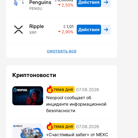
Penguins
Действия
2,50
PENGU
Ripple
1,01
Действия
2,90
XRP
смотреть все
Криптоновости
тема дня
07.08.2026
Neopool сообщает об
инциденте информационной
безопасности
тема дня
07.08.2026
«Счастливый забег» от MEXC