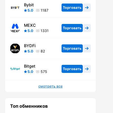
Bybit
Торговать
5.0
1187
MEXC
Торговать
5.0
1331
BYDFi
Торговать
5.0
82
Bitget
Торговать
5.0
575
смотреть все
Топ обменников