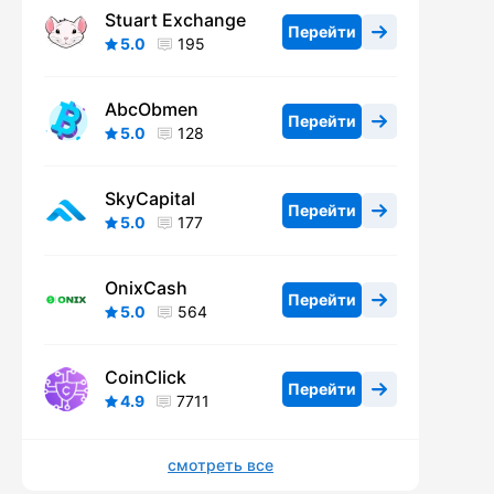
Stuart Exchange
Перейти
5.0
195
AbcObmen
Перейти
5.0
128
SkyCapital
Перейти
5.0
177
OnixCash
Перейти
5.0
564
CoinClick
Перейти
4.9
7711
смотреть все