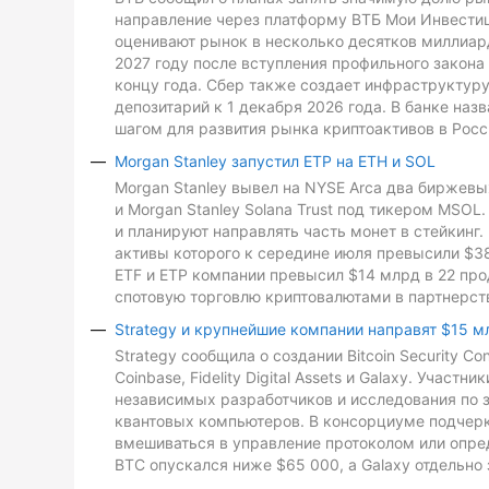
направление через платформу ВТБ Мои Инвестиц
оценивают рынок в несколько десятков миллиард
2027 году после вступления профильного закона 
концу года. Сбер также создает инфраструктуру
депозитарий к 1 декабря 2026 года. В банке на
шагом для развития рынка криптоактивов в Росс
Morgan Stanley запустил ETP на ETH и SOL
Morgan Stanley вывел на NYSE Arca два биржевых
и Morgan Stanley Solana Trust под тикером MSO
и планируют направлять часть монет в стейкинг. 
активы которого к середине июля превысили $3
ETF и ETP компании превысил $14 млрд в 22 про
спотовую торговлю криптовалютами в партнерств
Strategy и крупнейшие компании направят $15 м
Strategy сообщила о создании Bitcoin Security C
Coinbase, Fidelity Digital Assets и Galaxy. Участ
независимых разработчиков и исследования по з
квантовых компьютеров. В консорциуме подчеркн
вмешиваться в управление протоколом или опре
BTC опускался ниже $65 000, а Galaxy отдельно 