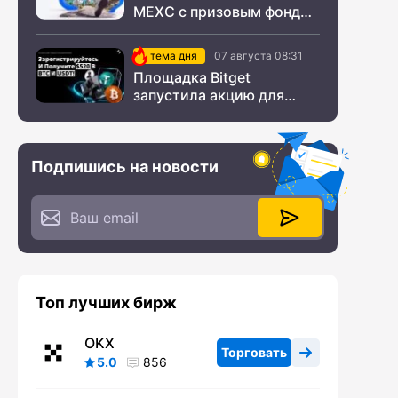
MEXC с призовым фондом
$200 000
тема дня
07 августа 08:31
Площадка Bitget
запустила акцию для
новых пользователей из
СНГ
Подпишись на новости
Топ лучших бирж
OKX
Торговать
5.0
856