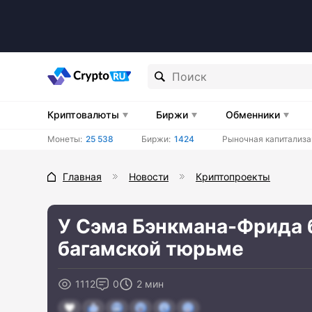
Криптовалюты
Биржи
Обменники
Монеты:
25 538
Биржи:
1424
Рыночная капитализа
Главная
Новости
Криптопроекты
У Сэма Бэнкмана-Фрида 
багамской тюрьме
1112
0
2 мин