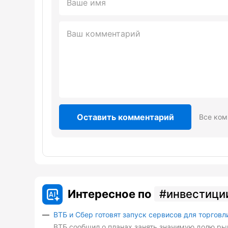
Оставить комментарий
Все ком
Интересное по
инвестици
ВТБ и Сбер готовят запуск сервисов для торговл
ВТБ сообщил о планах занять значимую долю рын