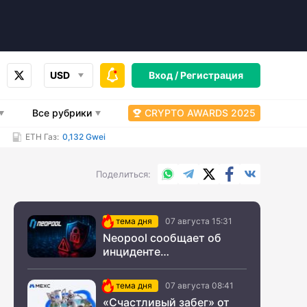
USD
Вход /
Регистрация
Все рубрики
CRYPTO AWARDS 2025
ETH Газ:
0,132 Gwei
WhatsApp
Telegram
X.com
Facebook
Вконтакт
Поделиться
тема дня
07 августа 15:31
Neopool сообщает об
инциденте
информационной
безопасности
тема дня
07 августа 08:41
«Счастливый забег» от