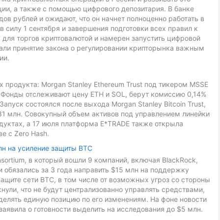
ии, а также с помощью цифрового депозитария. В банке
ов рублей и ожидают, что он начнет полноценно работать в
в силу 1 сентября и завершения подготовки всех правил к
 для торгов криптовалютой и намерен запустить цифровой
звали принятие закона о регулировании крипторынка важным
ии.
 продукта: Morgan Stanley Ethereum Trust под тикером MSSE
L. Фонды отслеживают цену ETH и SOL, берут комиссию 0,14%
Запуск состоялся после выхода Morgan Stanley Bitcoin Trust,
81 млн. Совокупный объем активов под управлением линейки
дуктах, а 17 июля платформа E*TRADE также открыла
е с Zero Hash.
лн на усиление защиты BTC
onsortium, в который вошли 9 компаний, включая BlackRock,
ники обязались за 3 года направить $15 млн на поддержку
ащите сети BTC, в том числе от возможных угроз со стороны
ули, что не будут централизованно управлять средствами,
делять единую позицию по его изменениям. На фоне новости
заявила о готовности выделить на исследования до $5 млн.