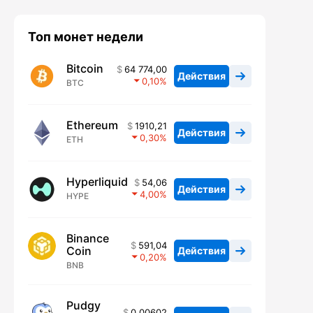
Топ монет недели
Bitcoin
64 774,00
Действия
0,10
BTC
Ethereum
1910,21
Действия
0,30
ETH
Hyperliquid
54,06
Действия
4,00
HYPE
Binance
591,04
Coin
Действия
0,20
BNB
Pudgy
0,00602