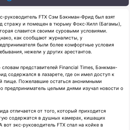
с-руководитель FTX Сэм Бэкнман-Фрид был взят
д стражу и помещен в тюрьму Фокс-Хилл (Багамы),
торая славится своими суровыми условиями.
нако, как сообщают журналисты, у
едпринимателя были более комфортные условия
ебывания, нежели у других арестантов.
 словам представителей Financial Times, Бэнкман-
ид содержался в лазарете, где он имел доступ к
кой пище. Пожелавшие остаться анонимными
то предприниматель целыми днями изучал новости о
да отличается от того, который приходится
тую содержатся в душных камерах, кишащих
А вот экс-руководитель FTX спал на койке в