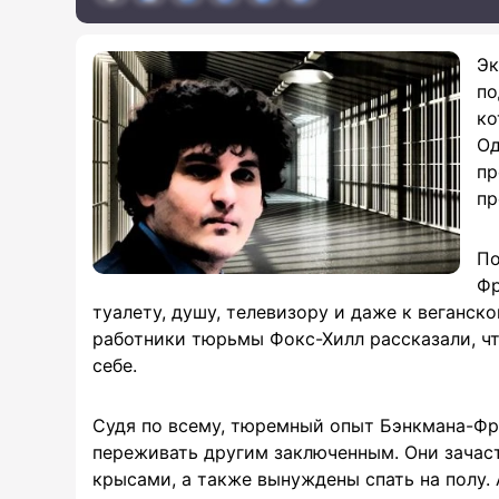
Эк
по
ко
Од
пр
пр
По
Фр
туалету, душу, телевизору и даже к веганс
работники тюрьмы Фокс-Хилл рассказали, ч
себе.
Судя по всему, тюремный опыт Бэнкмана-Фри
переживать другим заключенным. Они зачас
крысами, а также вынуждены спать на полу. 