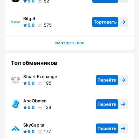
5.0
82
Bitget
Торговать
5.0
575
смотреть все
Топ обменников
Stuart Exchange
Перейти
5.0
195
AbcObmen
Перейти
5.0
128
SkyCapital
Перейти
5.0
177