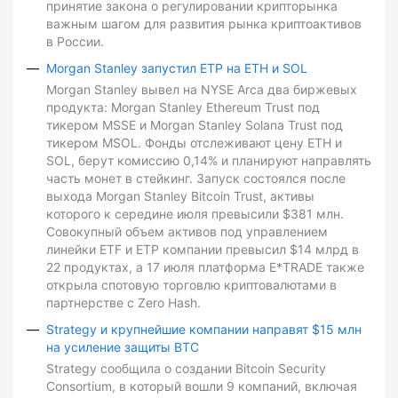
принятие закона о регулировании крипторынка
важным шагом для развития рынка криптоактивов
в России.
Morgan Stanley запустил ETP на ETH и SOL
Morgan Stanley вывел на NYSE Arca два биржевых
продукта: Morgan Stanley Ethereum Trust под
тикером MSSE и Morgan Stanley Solana Trust под
тикером MSOL. Фонды отслеживают цену ETH и
SOL, берут комиссию 0,14% и планируют направлять
часть монет в стейкинг. Запуск состоялся после
выхода Morgan Stanley Bitcoin Trust, активы
которого к середине июля превысили $381 млн.
Совокупный объем активов под управлением
линейки ETF и ETP компании превысил $14 млрд в
22 продуктах, а 17 июля платформа E*TRADE также
открыла спотовую торговлю криптовалютами в
партнерстве с Zero Hash.
Strategy и крупнейшие компании направят $15 млн
на усиление защиты BTC
Strategy сообщила о создании Bitcoin Security
Consortium, в который вошли 9 компаний, включая