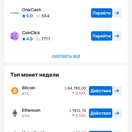
OnixCash
Перейти
5.0
564
CoinClick
Перейти
4.9
7711
смотреть все
Топ монет недели
Bitcoin
64 785,00
Действия
0,10
BTC
Ethereum
1912,70
Действия
0,10
ETH