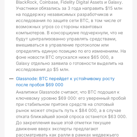
BlackRock, Coinbase, Fidelity Digital Assets и Galaxy.
Участники обязались за 3 года направить $15 млн
на поддержку независимых разработчиков и
исследования по защите сети BTC, в том числе от
возможных угроз со стороны квантовых
компьютеров. В консорциуме подчеркнули, что не
будут централизованно управлять средствами,
вмешиваться в управление протоколом или
определять единую позицию по его изменениям. На
фоне новости BTC опускался ниже $65 000, а
Galaxy отдельно заявила о готовности выделить на
исследования до $5 млн.
Glassnode: BTC перейдет к устойчивому росту
после пробоя $69 000
Аналитики Glassnode считают, что BTC подошел к
ключевому уровню $69 000: его уверенный пробой
при стабильном притоке средств на спотовый
рынок может открыть путь к $84 000, а в случае
отката ближайшей зоной спроса останется $63 000.
До закрепления выше этой отметки текущее
движение вверх эксперты предлагают
рассматривать как ралли в рамках медвежьего