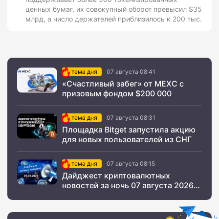
ценных бумаг, их совокупный оборот превысил $35
млрд, а число держателей приблизилось к 200 тыс.
тема дня
07 августа 08:41
«Счастливый забег» от MEXC с
призовым фондом $200 000
тема дня
07 августа 08:31
Площадка Bitget запустила акцию
для новых пользователей из СНГ
тема дня
07 августа 08:15
Дайджест криптовалютных
новостей за ночь 07 августа 2026
года