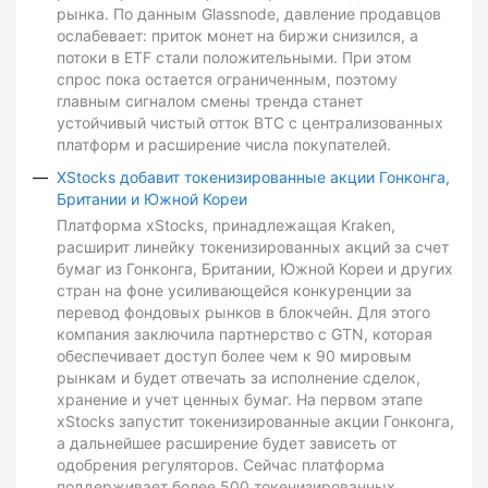
рынка. По данным Glassnode, давление продавцов
ослабевает: приток монет на биржи снизился, а
потоки в ETF стали положительными. При этом
спрос пока остается ограниченным, поэтому
главным сигналом смены тренда станет
устойчивый чистый отток BTC с централизованных
платформ и расширение числа покупателей.
XStocks добавит токенизированные акции Гонконга,
Британии и Южной Кореи
Платформа xStocks, принадлежащая Kraken,
расширит линейку токенизированных акций за счет
бумаг из Гонконга, Британии, Южной Кореи и других
стран на фоне усиливающейся конкуренции за
перевод фондовых рынков в блокчейн. Для этого
компания заключила партнерство с GTN, которая
обеспечивает доступ более чем к 90 мировым
рынкам и будет отвечать за исполнение сделок,
хранение и учет ценных бумаг. На первом этапе
xStocks запустит токенизированные акции Гонконга,
а дальнейшее расширение будет зависеть от
одобрения регуляторов. Сейчас платформа
поддерживает более 500 токенизированных