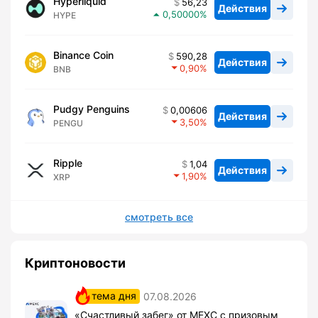
Hyperliquid
56,23
Действия
0,50000
HYPE
Binance Coin
590,28
Действия
0,90
BNB
Pudgy Penguins
0,00606
Действия
3,50
PENGU
Ripple
1,04
Действия
1,90
XRP
смотреть все
Криптоновости
тема дня
07.08.2026
«Счастливый забег» от MEXC с призовым