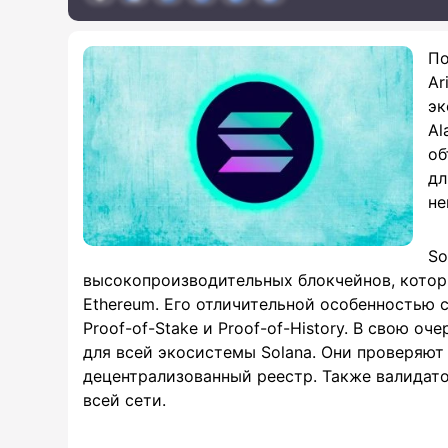
По
Ar
эк
Al
об
дл
не
So
высокопроизводительных блокчейнов, котор
Ethereum. Его отличительной особенностью 
Proof-of-Stake и Proof-of-History. В свою 
для всей экосистемы Solana. Они проверяют 
децентрализованный реестр. Также валидат
всей сети.