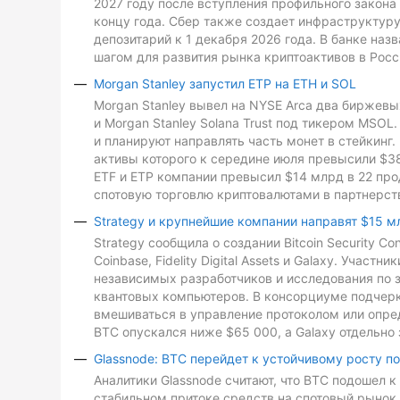
2027 году после вступления профильного закона 
концу года. Сбер также создает инфраструктуру
депозитарий к 1 декабря 2026 года. В банке на
шагом для развития рынка криптоактивов в Росс
Morgan Stanley запустил ETP на ETH и SOL
Morgan Stanley вывел на NYSE Arca два биржевых
и Morgan Stanley Solana Trust под тикером MSO
и планируют направлять часть монет в стейкинг. 
активы которого к середине июля превысили $3
ETF и ETP компании превысил $14 млрд в 22 про
спотовую торговлю криптовалютами в партнерств
Strategy и крупнейшие компании направят $15 м
Strategy сообщила о создании Bitcoin Security C
Coinbase, Fidelity Digital Assets и Galaxy. Участ
независимых разработчиков и исследования по з
квантовых компьютеров. В консорциуме подчеркн
вмешиваться в управление протоколом или опре
BTC опускался ниже $65 000, а Galaxy отдельно 
Glassnode: BTC перейдет к устойчивому росту п
Аналитики Glassnode считают, что BTC подошел 
стабильном притоке средств на спотовый рынок 