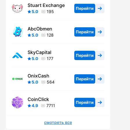
Stuart Exchange
Перейти
5.0
195
AbcObmen
Перейти
5.0
128
SkyCapital
Перейти
5.0
177
OnixCash
Перейти
5.0
564
CoinClick
Перейти
4.9
7711
смотреть все