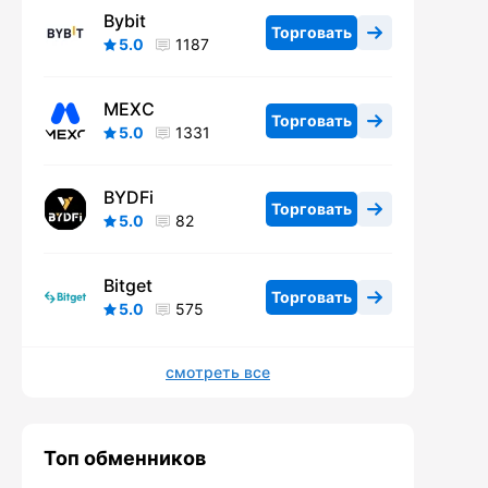
Bybit
Торговать
5.0
1187
MEXC
Торговать
5.0
1331
BYDFi
Торговать
5.0
82
Bitget
Торговать
5.0
575
смотреть все
Топ обменников