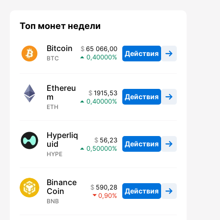
Топ монет недели
Bitcoin
65 066,00
Действия
0,40000
BTC
Ethereu
1915,53
m
Действия
0,40000
ETH
Hyperliq
56,23
uid
Действия
0,50000
HYPE
Binance
590,28
Coin
Действия
0,90
BNB