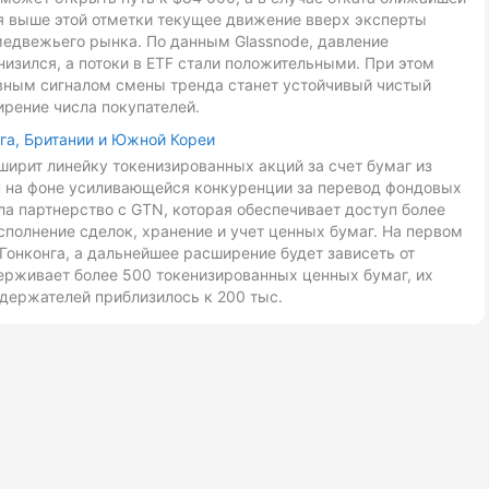
ия выше этой отметки текущее движение вверх эксперты
медвежьего рынка. По данным Glassnode, давление
низился, а потоки в ETF стали положительными. При этом
авным сигналом смены тренда станет устойчивый чистый
ирение числа покупателей.
га, Британии и Южной Кореи
ирит линейку токенизированных акций за счет бумаг из
ан на фоне усиливающейся конкуренции за перевод фондовых
ла партнерство с GTN, которая обеспечивает доступ более
сполнение сделок, хранение и учет ценных бумаг. На первом
Гонконга, а дальнейшее расширение будет зависеть от
ерживает более 500 токенизированных ценных бумаг, их
держателей приблизилось к 200 тыс.