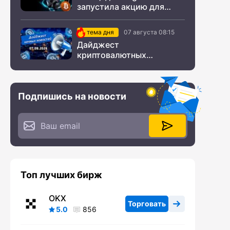
запустила акцию для
новых пользователей из
СНГ
тема дня
07 августа 08:15
Дайджест
криптовалютных
новостей за ночь 07
августа 2026 года
Подпишись на новости
Топ лучших бирж
OKX
Торговать
5.0
856