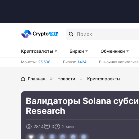
Криптовалюты
Биржи
Обменники
Монеты:
25 538
Биржи:
1424
Рыночная капитализа
Главная
Новости
Криптопроекты
Валидаторы Solana субси
Research
2814
0
2 мин