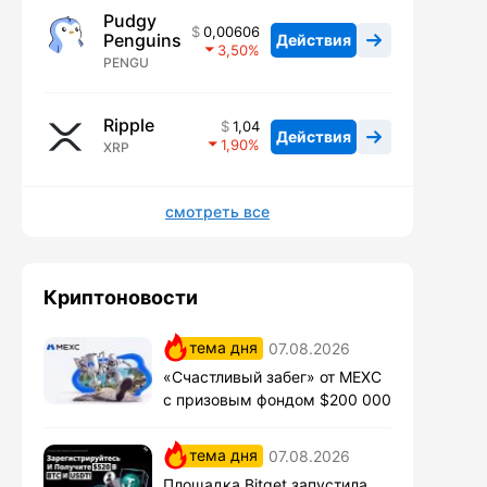
Pudgy
0,00606
Penguins
Действия
3,50
PENGU
Ripple
1,04
Действия
1,90
XRP
смотреть все
Криптоновости
тема дня
07.08.2026
«Счастливый забег» от MEXC
с призовым фондом $200 000
тема дня
07.08.2026
Площадка Bitget запустила