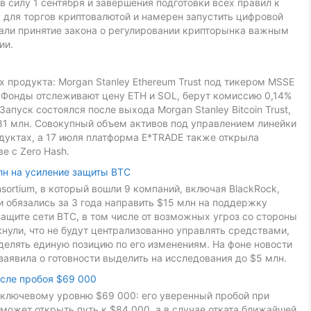
в силу 1 сентября и завершения подготовки всех правил к
 для торгов криптовалютой и намерен запустить цифровой
звали принятие закона о регулировании крипторынка важным
ии.
 продукта: Morgan Stanley Ethereum Trust под тикером MSSE
L. Фонды отслеживают цену ETH и SOL, берут комиссию 0,14%
Запуск состоялся после выхода Morgan Stanley Bitcoin Trust,
81 млн. Совокупный объем активов под управлением линейки
дуктах, а 17 июля платформа E*TRADE также открыла
е с Zero Hash.
лн на усиление защиты BTC
onsortium, в который вошли 9 компаний, включая BlackRock,
ники обязались за 3 года направить $15 млн на поддержку
ащите сети BTC, в том числе от возможных угроз со стороны
ули, что не будут централизованно управлять средствами,
делять единую позицию по его изменениям. На фоне новости
заявила о готовности выделить на исследования до $5 млн.
осле пробоя $69 000
к ключевому уровню $69 000: его уверенный пробой при
может открыть путь к $84 000, а в случае отката ближайшей