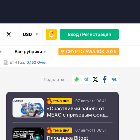
USD
Вход /
Регистрация
Все рубрики
CRYPTO AWARDS 2025
ETH Газ:
0,150 Gwei
WhatsApp
Telegram
X.com
Facebook
Вконтакт
Поделиться
тема дня
07 августа 08:41
«Счастливый забег» от
MEXC с призовым фондом
$200 000
тема дня
07 августа 08:31
Площадка Bitget