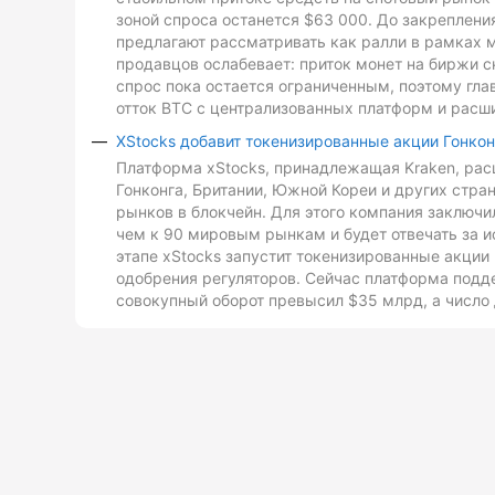
зоной спроса останется $63 000. До закреплен
предлагают рассматривать как ралли в рамках 
продавцов ослабевает: приток монет на биржи с
спрос пока остается ограниченным, поэтому гл
отток BTC с централизованных платформ и расш
XStocks добавит токенизированные акции Гонкон
Платформа xStocks, принадлежащая Kraken, расш
Гонконга, Британии, Южной Кореи и других стр
рынков в блокчейн. Для этого компания заключи
чем к 90 мировым рынкам и будет отвечать за и
этапе xStocks запустит токенизированные акции 
одобрения регуляторов. Сейчас платформа подд
совокупный оборот превысил $35 млрд, а число 