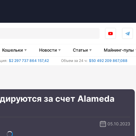
Кошельки
Новости
Статьи
Майнинг-пулы
ция:
$2 297 737 864 157,42
Объем за 24 ч:
$50 492 209 867,088
дируются за счет Alameda
05.10.2023