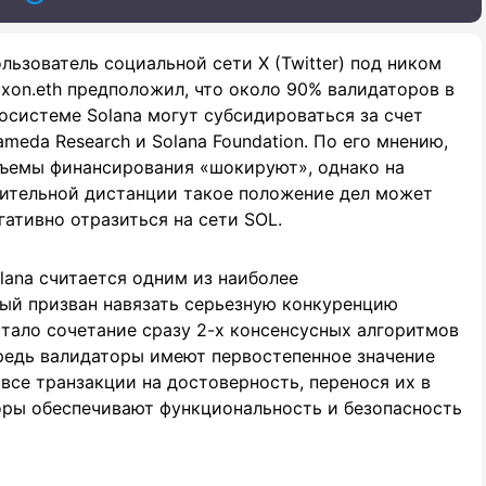
льзователь социальной сети X (Twitter) под ником
ixon.eth предположил, что около 90% валидаторов в
осистеме Solana могут субсидироваться за счет
ameda Research и Solana Foundation. По его мнению,
ъемы финансирования «шокируют», однако на
ительной дистанции такое положение дел может
гативно отразиться на сети SOL.
lana считается одним из наиболее
ый призван навязать серьезную конкуренцию
стало сочетание сразу 2-х консенсусных алгоритмов
очередь валидаторы имеют первостепенное значение
все транзакции на достоверность, перенося их в
оры обеспечивают функциональность и безопасность