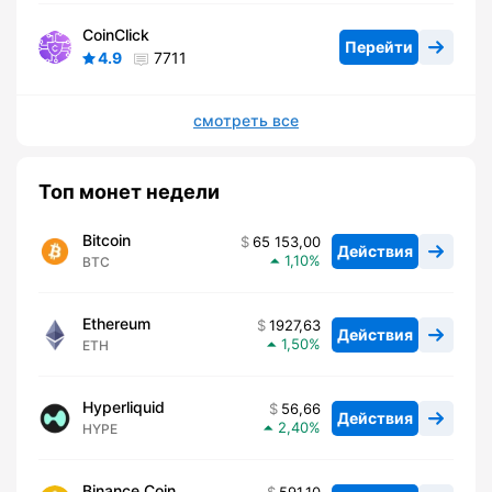
CoinClick
Перейти
4.9
7711
смотреть все
Топ монет недели
Bitcoin
65 153,00
Действия
1,10
BTC
Ethereum
1927,63
Действия
1,50
ETH
Hyperliquid
56,66
Действия
2,40
HYPE
Binance Coin