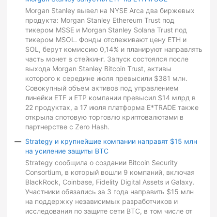
Morgan Stanley вывел на NYSE Arca два биржевых
продукта: Morgan Stanley Ethereum Trust под
тикером MSSE и Morgan Stanley Solana Trust под
тикером MSOL. Фонды отслеживают цену ETH и
SOL, берут комиссию 0,14% и планируют направлять
часть монет в стейкинг. Запуск состоялся после
выхода Morgan Stanley Bitcoin Trust, активы
которого к середине июля превысили $381 млн.
Совокупный объем активов под управлением
линейки ETF и ETP компании превысил $14 млрд в
22 продуктах, а 17 июля платформа E*TRADE также
открыла спотовую торговлю криптовалютами в
партнерстве с Zero Hash.
Strategy и крупнейшие компании направят $15 млн
на усиление защиты BTC
Strategy сообщила о создании Bitcoin Security
Consortium, в который вошли 9 компаний, включая
BlackRock, Coinbase, Fidelity Digital Assets и Galaxy.
Участники обязались за 3 года направить $15 млн
на поддержку независимых разработчиков и
исследования по защите сети BTC, в том числе от