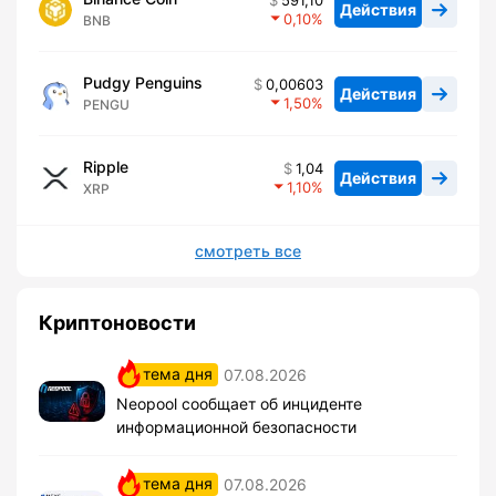
591,10
Действия
0,10
BNB
Pudgy Penguins
0,00603
Действия
1,50
PENGU
Ripple
1,04
Действия
1,10
XRP
смотреть все
Криптоновости
тема дня
07.08.2026
Neopool сообщает об инциденте
информационной безопасности
тема дня
07.08.2026