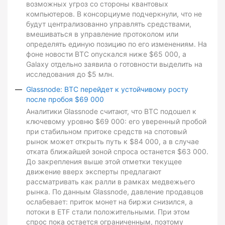
возможных угроз со стороны квантовых
компьютеров. В консорциуме подчеркнули, что не
будут централизованно управлять средствами,
вмешиваться в управление протоколом или
определять единую позицию по его изменениям. На
фоне новости BTC опускался ниже $65 000, а
Galaxy отдельно заявила о готовности выделить на
исследования до $5 млн.
Glassnode: BTC перейдет к устойчивому росту
после пробоя $69 000
Аналитики Glassnode считают, что BTC подошел к
ключевому уровню $69 000: его уверенный пробой
при стабильном притоке средств на спотовый
рынок может открыть путь к $84 000, а в случае
отката ближайшей зоной спроса останется $63 000.
До закрепления выше этой отметки текущее
движение вверх эксперты предлагают
рассматривать как ралли в рамках медвежьего
рынка. По данным Glassnode, давление продавцов
ослабевает: приток монет на биржи снизился, а
потоки в ETF стали положительными. При этом
спрос пока остается ограниченным, поэтому