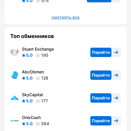
5.0
575
смотреть все
Топ обменников
Stuart Exchange
Перейти
5.0
195
AbcObmen
Перейти
5.0
128
SkyCapital
Перейти
5.0
177
OnixCash
Перейти
5.0
564