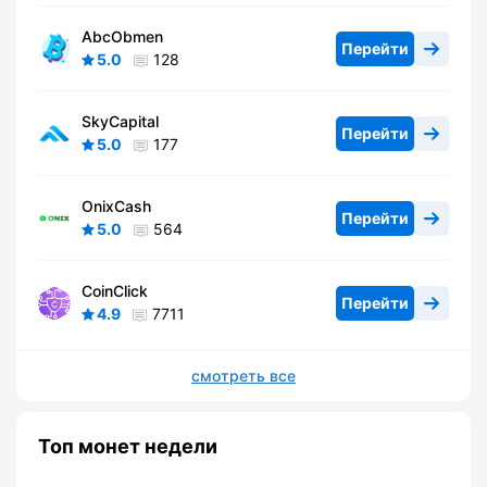
AbcObmen
Перейти
5.0
128
SkyCapital
Перейти
5.0
177
OnixCash
Перейти
5.0
564
CoinClick
Перейти
4.9
7711
смотреть все
Топ монет недели