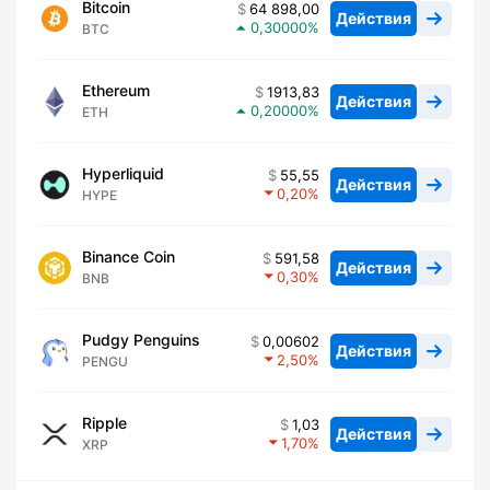
Bitcoin
64 898,00
Действия
0,30000
BTC
Ethereum
1913,83
Действия
0,20000
ETH
Hyperliquid
55,55
Действия
0,20
HYPE
Binance Coin
591,58
Действия
0,30
BNB
Pudgy Penguins
0,00602
Действия
2,50
PENGU
Ripple
1,03
Действия
1,70
XRP