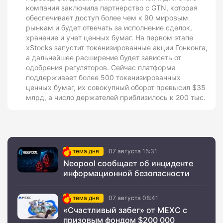
компания заключила партнерство с GTN, которая
обеспечивает доступ более чем к 90 мировым
рынкам и будет отвечать за исполнение сделок,
хранение и учет ценных бумаг. На первом этапе
xStocks запустит токенизированные акции Гонконга,
а дальнейшее расширение будет зависеть от
одобрения регуляторов. Сейчас платформа
поддерживает более 500 токенизированных
ценных бумаг, их совокупный оборот превысил $35
млрд, а число держателей приблизилось к 200 тыс.
тема дня
07 августа 15:31
Neopool сообщает об инциденте
информационной безопасности
тема дня
07 августа 08:41
«Счастливый забег» от MEXC с
призовым фондом $200 000