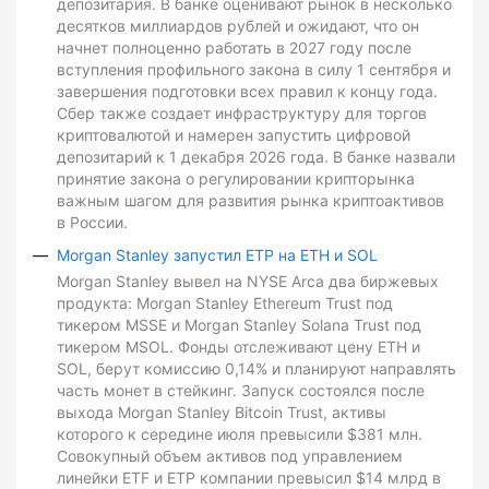
депозитария. В банке оценивают рынок в несколько
десятков миллиардов рублей и ожидают, что он
начнет полноценно работать в 2027 году после
вступления профильного закона в силу 1 сентября и
завершения подготовки всех правил к концу года.
Сбер также создает инфраструктуру для торгов
криптовалютой и намерен запустить цифровой
депозитарий к 1 декабря 2026 года. В банке назвали
принятие закона о регулировании крипторынка
важным шагом для развития рынка криптоактивов
в России.
Morgan Stanley запустил ETP на ETH и SOL
Morgan Stanley вывел на NYSE Arca два биржевых
продукта: Morgan Stanley Ethereum Trust под
тикером MSSE и Morgan Stanley Solana Trust под
тикером MSOL. Фонды отслеживают цену ETH и
SOL, берут комиссию 0,14% и планируют направлять
часть монет в стейкинг. Запуск состоялся после
выхода Morgan Stanley Bitcoin Trust, активы
которого к середине июля превысили $381 млн.
Совокупный объем активов под управлением
линейки ETF и ETP компании превысил $14 млрд в