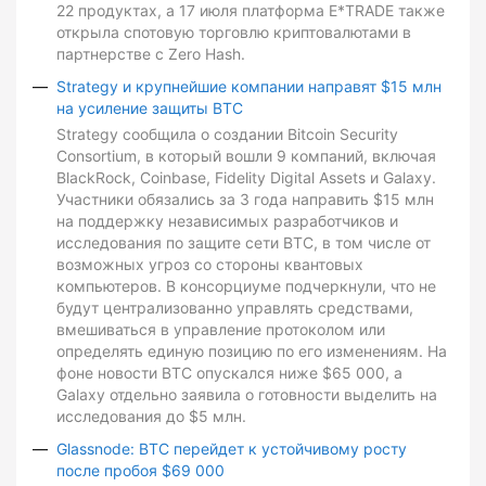
22 продуктах, а 17 июля платформа E*TRADE также
открыла спотовую торговлю криптовалютами в
партнерстве с Zero Hash.
Strategy и крупнейшие компании направят $15 млн
на усиление защиты BTC
Strategy сообщила о создании Bitcoin Security
Consortium, в который вошли 9 компаний, включая
BlackRock, Coinbase, Fidelity Digital Assets и Galaxy.
Участники обязались за 3 года направить $15 млн
на поддержку независимых разработчиков и
исследования по защите сети BTC, в том числе от
возможных угроз со стороны квантовых
компьютеров. В консорциуме подчеркнули, что не
будут централизованно управлять средствами,
вмешиваться в управление протоколом или
определять единую позицию по его изменениям. На
фоне новости BTC опускался ниже $65 000, а
Galaxy отдельно заявила о готовности выделить на
исследования до $5 млн.
Glassnode: BTC перейдет к устойчивому росту
после пробоя $69 000