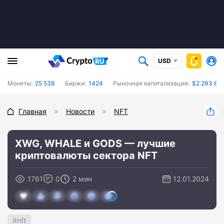
USD
Монеты:
25 538
Биржи:
1424
Рыночная капитализация:
$2 293 670
Главная
Новости
NFT
XWG, WHALE и GODS — лучшие
криптовалюты сектора NFT
1761
0
2 мин
12.01.2024
nft