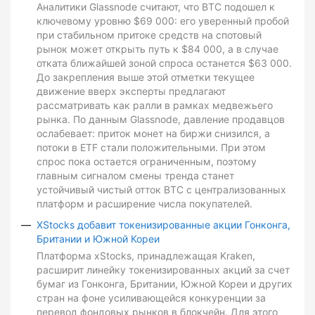
Аналитики Glassnode считают, что BTC подошел к
ключевому уровню $69 000: его уверенный пробой
при стабильном притоке средств на спотовый
рынок может открыть путь к $84 000, а в случае
отката ближайшей зоной спроса останется $63 000.
До закрепления выше этой отметки текущее
движение вверх эксперты предлагают
рассматривать как ралли в рамках медвежьего
рынка. По данным Glassnode, давление продавцов
ослабевает: приток монет на биржи снизился, а
потоки в ETF стали положительными. При этом
спрос пока остается ограниченным, поэтому
главным сигналом смены тренда станет
устойчивый чистый отток BTC с централизованных
платформ и расширение числа покупателей.
XStocks добавит токенизированные акции Гонконга,
Британии и Южной Кореи
Платформа xStocks, принадлежащая Kraken,
расширит линейку токенизированных акций за счет
бумаг из Гонконга, Британии, Южной Кореи и других
стран на фоне усиливающейся конкуренции за
перевод фондовых рынков в блокчейн. Для этого