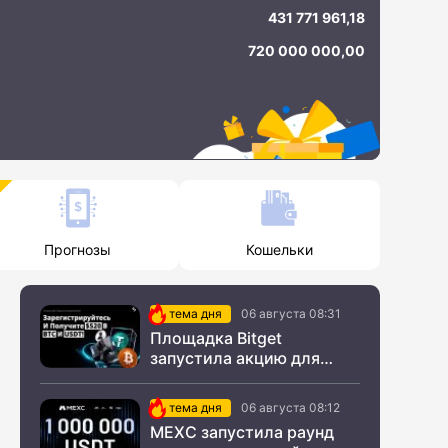
431 771 961,18
720 000 000,00
Прогнозы
Кошельки
тема дня
06 августа 08:31
Площадка Bitget
запустила акцию для
новых пользователей из
СНГ
тема дня
06 августа 08:12
MEXC запустила раунд