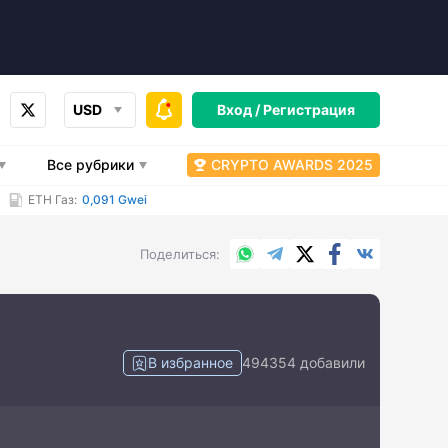
USD
Вход /
Регистрация
Все рубрики
CRYPTO AWARDS 2025
ETH Газ:
0,091 Gwei
WhatsApp
Telegram
X.com
Facebook
Вконтакт
Поделиться
В избранное
494354 добавили