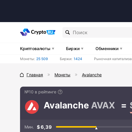
Криптовалюты
Биржи
Обменники
Монеты:
25 509
Биржи:
1424
Рыночная капитализа
Главная
Монеты
Avalanche
№10 в рейтинге
Avalanche
AVAX
6,39
Мин.