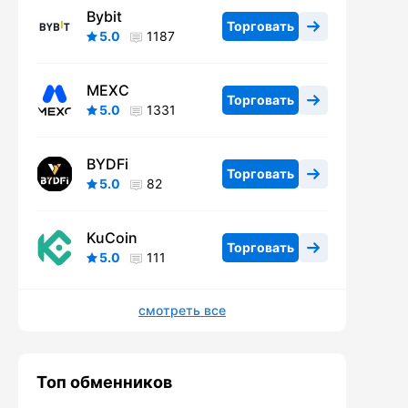
Bybit
Торговать
5.0
1187
MEXC
Торговать
5.0
1331
BYDFi
Торговать
5.0
82
KuCoin
Торговать
5.0
111
смотреть все
Топ обменников