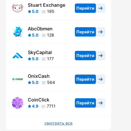
Stuart Exchange
Перейти
5.0
195
AbcObmen
Перейти
5.0
128
SkyCapital
Перейти
5.0
177
OnixCash
Перейти
5.0
564
CoinClick
Перейти
4.9
7711
смотреть все