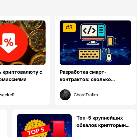
#3
ь криптовалюту с
Разработка смарт-
комиссиями
контрактов: сколько
получают программисты на
блокчейне
hseekeR
GhornTrofim
Топ-5 крупнейших
обвалов крипторынка
й
в истории