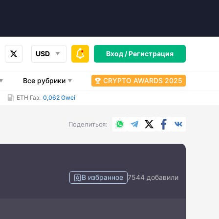
USD
Вход /
Регистрация
Все рубрики
CRYPTO AWARDS 2025
ETH Газ:
0,062 Gwei
WhatsApp
Telegram
X.com
Facebook
Вконтакт
Поделиться
В избранное
7544 добавили