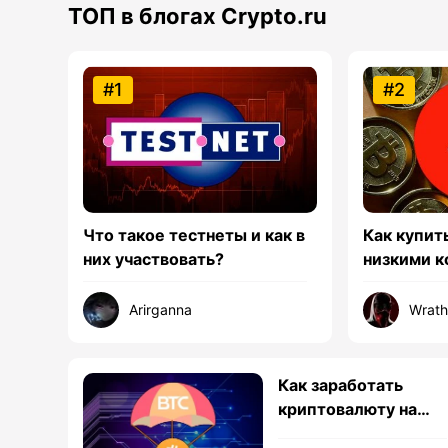
ТОП в блогах Crypto.ru
#1
#2
Что такое тестнеты и как в
Как купит
них участвовать?
низкими 
Arirganna
Wrat
Как заработать
криптовалюту на
аирдропах — личны