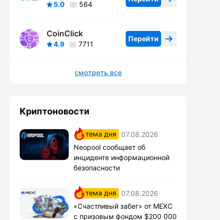
5.0
564
CoinClick
Перейти
4.9
7711
смотреть все
Криптоновости
тема дня
07.08.2026
Neopool сообщает об
инциденте информационной
безопасности
тема дня
07.08.2026
«Счастливый забег» от MEXC
с призовым фондом $200 000