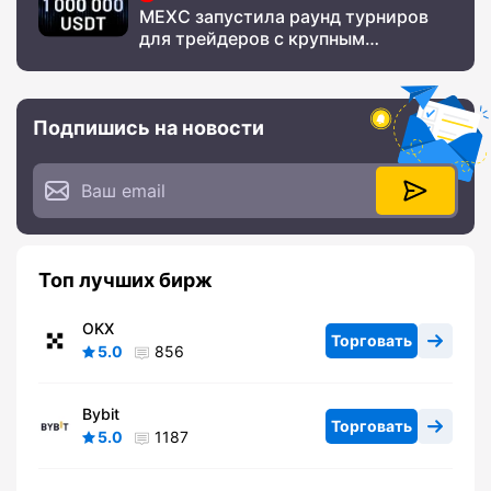
MEXC запустила раунд турниров
для трейдеров с крупным
призовым фондом
Подпишись на новости
Топ лучших бирж
OKX
Торговать
5.0
856
Bybit
Торговать
5.0
1187