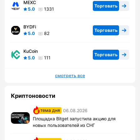
MEXC
Торговать
5.0
1331
BYDFi
Торговать
5.0
82
KuCoin
Торговать
5.0
111
смотреть все
Криптоновости
тема дня
06.08.2026
Площадка Bitget запустила акцию для
новых пользователей из СНГ