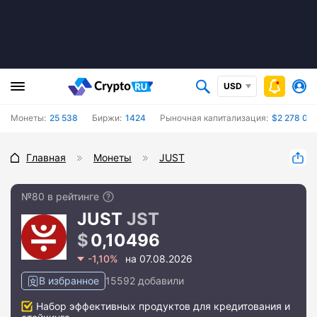
USD
Монеты:
25 538
Биржи:
1424
Рыночная капитализация:
$2 278 036
Главная
Монеты
JUST
№80 в рейтинге
JUST
JST
0,10496
-1,10%
на 07.08.2026
В избранное
15592 добавили
Набор эффективных продуктов для кредитования и