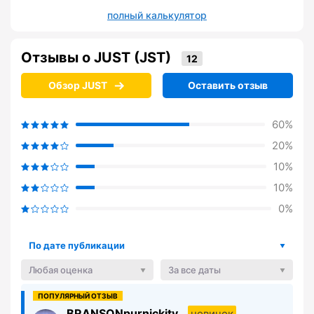
полный калькулятор
Отзывы о JUST (JST)
Обзор JUST
Оставить отзыв
60%
20%
10%
10%
0%
По дате публикации
Любая оценка
За все даты
BRANSONpurnickity
новичок