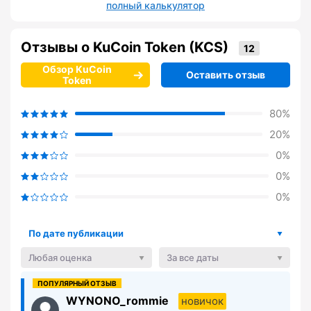
полный калькулятор
Отзывы о KuCoin Token (KCS)
Обзор KuCoin
Оставить отзыв
Token
80%
20%
0%
0%
0%
По дате публикации
Любая оценка
За все даты
WYNONO_rommie
новичок