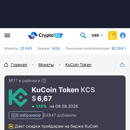
USD
Монеты:
25 645
Биржи:
1424
Рыночная капитализация:
$2 294 77
Главная
Монеты
KuCoin Token
№77 в рейтинге
KuCoin Token
KCS
6,67
1,10%
на 09.08.2026
В избранное
64847 добавили
Дает скидки трейдерам на бирже KuCoin