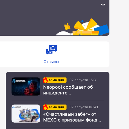
∞
Отзывы
тема дня
07 августа 15:31
Neopool сообщает об
инциденте
информационной
безопасности
тема дня
07 августа 08:41
«Счастливый забег» от
MEXC с призовым фондом
$200 000