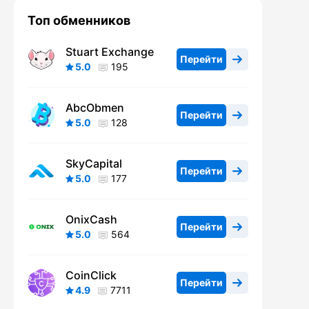
Топ обменников
Stuart Exchange
Перейти
5.0
195
AbcObmen
Перейти
5.0
128
SkyCapital
Перейти
5.0
177
OnixCash
Перейти
5.0
564
CoinClick
Перейти
4.9
7711