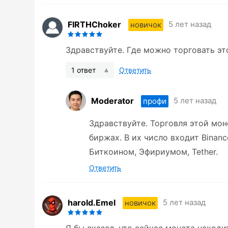
FIRTHChoker
5 лет назад
новичок
Здравствуйте. Где можно торговать эт
1 ответ
Ответить
Moderator
5 лет назад
профи
Здравствуйте. Торговля этой мо
биржах. В их число входит Binan
Биткоином, Эфириумом, Tether.
Ответить
harold.Emel
5 лет назад
новичок