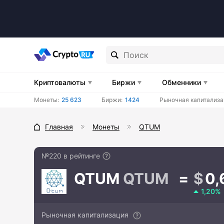
Криптовалюты
Биржи
Обменники
Монеты:
25 623
Биржи:
1424
Рыночная капитализа
Главная
Монеты
QTUM
№220 в рейтинге
QTUM
QTUM
0,
1,20%
Рыночная капитализация