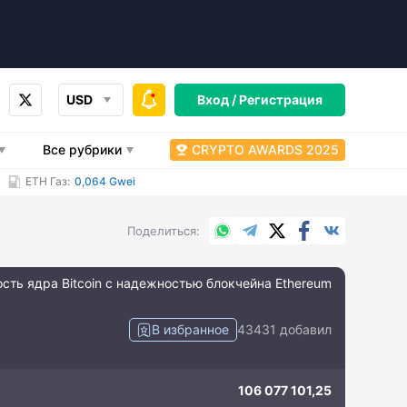
USD
Вход /
Регистрация
Все рубрики
CRYPTO AWARDS 2025
ETH Газ:
0,064 Gwei
WhatsApp
Telegram
X.com
Facebook
Вконтакт
Поделиться
сть ядра Bitcoin с надежностью блокчейна Ethereum
В избранное
43431 добавил
106 077 101,25