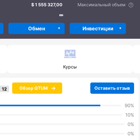
1 555 327,00
Максимальный объем
∞
Обмен
Инвестиции
Курсы
Обзор QTUM
Оставить отзыв
90%
10%
0%
0%