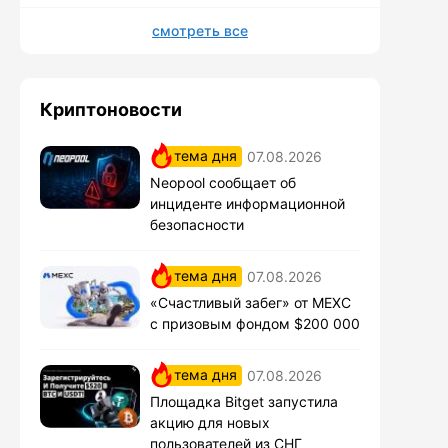
смотреть все
Криптоновости
тема дня
07.08.2026
Neopool сообщает об
инциденте информационной
безопасности
тема дня
07.08.2026
«Счастливый забег» от MEXC
с призовым фондом $200 000
тема дня
07.08.2026
Площадка Bitget запустила
акцию для новых
пользователей из СНГ