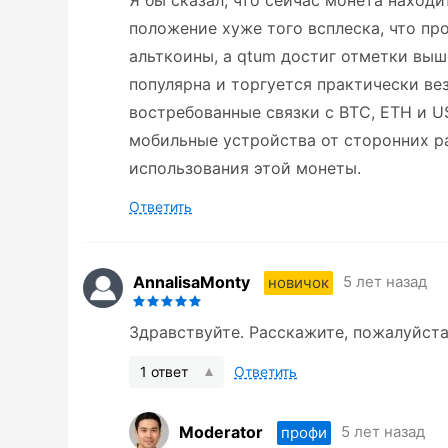
Я бы сказал, что сейчас монета находи
положение хуже того всплеска, что про
альткоины, а qtum достиг отметки выш
популярна и торгуется практически вез
востребованные связки с BTC, ETH и US
мобильные устройства от сторонних р
использования этой монеты.
Ответить
AnnalisaMonty
5 лет назад
новичок
Здравствуйте. Расскажите, пожалуйста
1 ответ
Ответить
Moderator
5 лет назад
профи