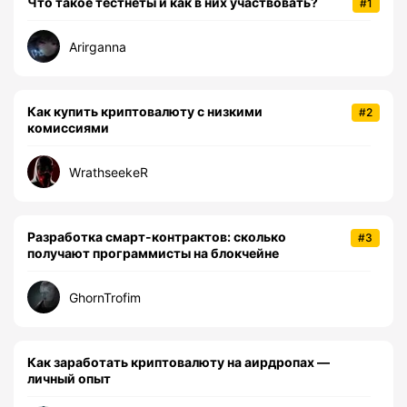
Что такое тестнеты и как в них участвовать?
#1
Arirganna
Как купить криптовалюту с низкими
#2
комиссиями
WrathseekeR
Разработка смарт-контрактов: сколько
#3
получают программисты на блокчейне
GhornTrofim
Как заработать криптовалюту на аирдропах —
личный опыт