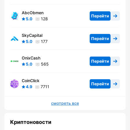
AbcObmen
Перейти
5.0
128
SkyCapital
Перейти
5.0
177
OnixCash
Перейти
5.0
565
CoinClick
Перейти
4.9
7711
смотреть все
Криптоновости