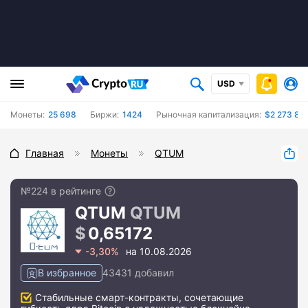
USD
Монеты:
25 698
Биржи:
1424
Рыночная капитализация:
$2 273 817
Главная
Монеты
QTUM
№224 в рейтинге
QTUM
QTUM
0,65172
-3,30%
на 10.08.2026
В избранное
43431 добавил
Стабильные смарт-контракты, сочетающие