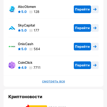
AbcObmen
Перейти
5.0
128
SkyCapital
Перейти
5.0
177
OnixCash
Перейти
5.0
564
CoinClick
Перейти
4.9
7711
смотреть все
Криптоновости