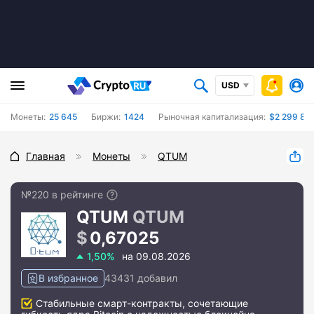
USD
Монеты:
25 645
Биржи:
1424
Рыночная капитализация:
$2 299 895
Главная
Монеты
QTUM
№220 в рейтинге
QTUM
QTUM
0,67025
1,50%
на 09.08.2026
В избранное
43431 добавил
Стабильные смарт-контракты, сочетающие