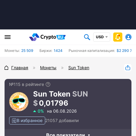
USD
Монеты:
25 509
Биржи:
1424
Рыночная капитализация:
$2 290 726
Главная
Монеты
Sun Token
№115 в рейтинге
Sun Token
SUN
0,01796
0%
на 06.08.2026
В избранное
21057 добавили
Все показатели