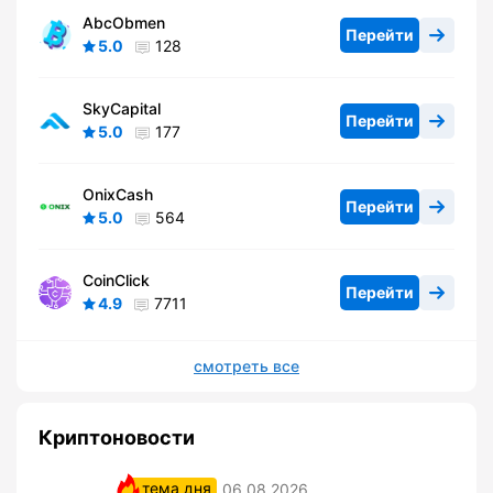
AbcObmen
Перейти
5.0
128
SkyCapital
Перейти
5.0
177
OnixCash
Перейти
5.0
564
CoinClick
Перейти
4.9
7711
смотреть все
Криптоновости
тема дня
06.08.2026