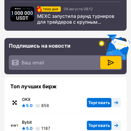
тема дня
06 августа 08:12
MEXC запустила раунд турниров
для трейдеров с крупным
призовым фондом
Подпишись на новости
Топ лучших бирж
OKX
Торговать
5.0
856
Bybit
Торговать
5.0
1187