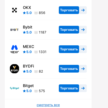
OKX
Торговать
5.0
856
Bybit
Торговать
5.0
1187
MEXC
Торговать
5.0
1331
BYDFi
Торговать
5.0
82
Bitget
Торговать
5.0
575
смотреть все