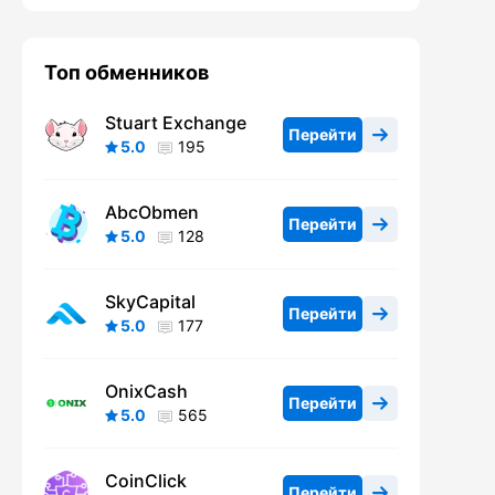
Топ обменников
Stuart Exchange
Перейти
5.0
195
AbcObmen
Перейти
5.0
128
SkyCapital
Перейти
5.0
177
OnixCash
Перейти
5.0
565
CoinClick
Перейти