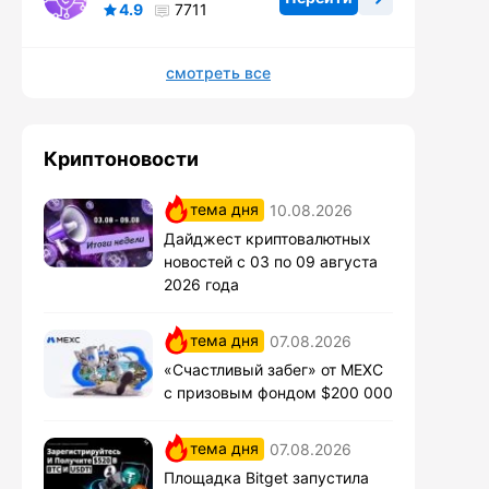
4.9
7711
смотреть все
Криптоновости
тема дня
10.08.2026
Дайджест криптовалютных
новостей с 03 по 09 августа
2026 года
тема дня
07.08.2026
«Счастливый забег» от MEXC
с призовым фондом $200 000
тема дня
07.08.2026
Площадка Bitget запустила