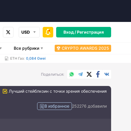
USD
Вход /
Регистрация
Все рубрики
CRYPTO AWARDS 2025
ETH Газ:
0,084 Gwei
WhatsApp
Telegram
X.com
Facebook
Вконтакт
Поделиться
Лучший стейблкоин с точки зрения обеспечения
В избранное
252276 добавили