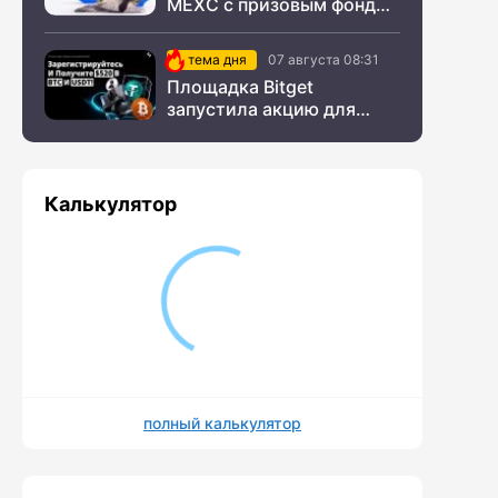
MEXC с призовым фондом
$200 000
тема дня
07 августа 08:31
Площадка Bitget
запустила акцию для
новых пользователей из
СНГ
Калькулятор
полный калькулятор