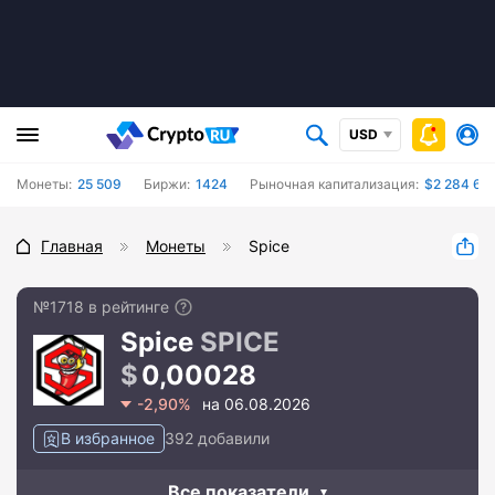
USD
Монеты:
25 509
Биржи:
1424
Рыночная капитализация:
$2 284 67
Главная
Монеты
Spice
№1718 в рейтинге
Spice
SPICE
0,00028
-2,90%
на 06.08.2026
В избранное
392 добавили
Все показатели