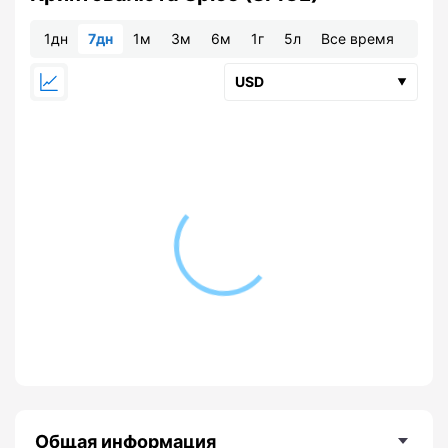
1дн
7дн
1м
3м
6м
1г
5л
Все время
Общая информация