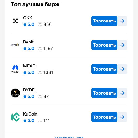
Топ лучших бирж
OKX
Торговать
5.0
856
Bybit
Торговать
5.0
1187
MEXC
Торговать
5.0
1331
BYDFi
Торговать
5.0
82
KuCoin
Торговать
5.0
111
смотреть все