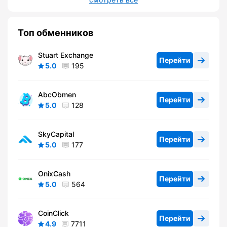
Топ обменников
Stuart Exchange
Перейти
5.0
195
AbcObmen
Перейти
5.0
128
SkyCapital
Перейти
5.0
177
OnixCash
Перейти
5.0
564
CoinClick
Перейти
4.9
7711