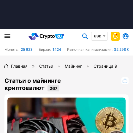
USD
Монеты:
25 623
Биржи:
1424
Рыночная капитализация:
$2 298 08
Главная
Статьи
Майнинг
Страница 9
Статьи о майнинге
криптовалют