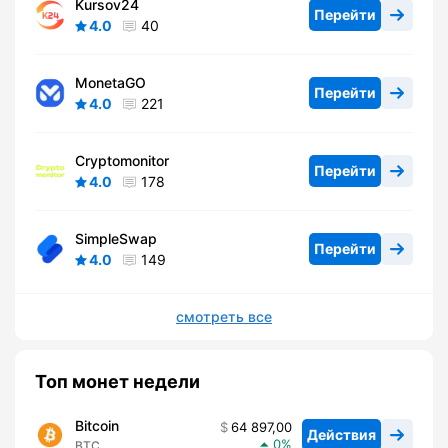
Kursov24
Перейти
4.0
40
MonetaGO
Перейти
4.0
221
Cryptomonitor
Перейти
4.0
178
SimpleSwap
Перейти
4.0
149
смотреть все
Топ монет недели
Bitcoin
64 897,00
Действия
0
BTC