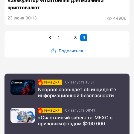
Калькулятор WhatToMine для майнинга
криптовалют
23 июня 00:13
44906
1
…
8
9
Поделиться
тема дня
07 августа 15:31
Neopool сообщает об инциденте
информационной безопасности
тема дня
07 августа 08:41
«Счастливый забег» от MEXC с
призовым фондом $200 000