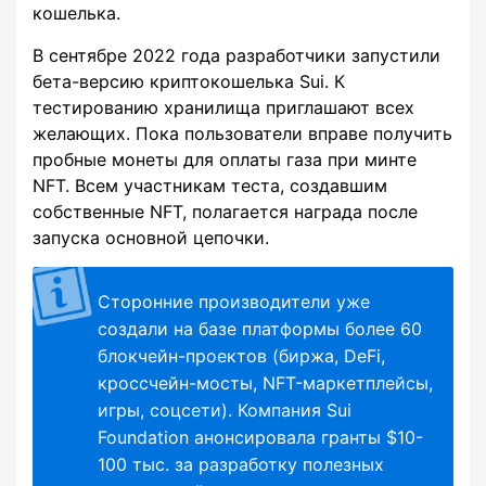
кошелька.
В сентябре 2022 года разработчики запустили
бета-версию криптокошелька Sui. К
тестированию хранилища приглашают всех
желающих. Пока пользователи вправе получить
пробные монеты для оплаты газа при минте
NFT. Всем участникам теста, создавшим
собственные NFT, полагается награда после
запуска основной цепочки.
Сторонние производители уже
создали на базе платформы более 60
блокчейн-проектов (биржа, DeFi,
кроссчейн-мосты, NFT-маркетплейсы,
игры, соцсети). Компания Sui
Foundation анонсировала гранты $10-
100 тыс. за разработку полезных