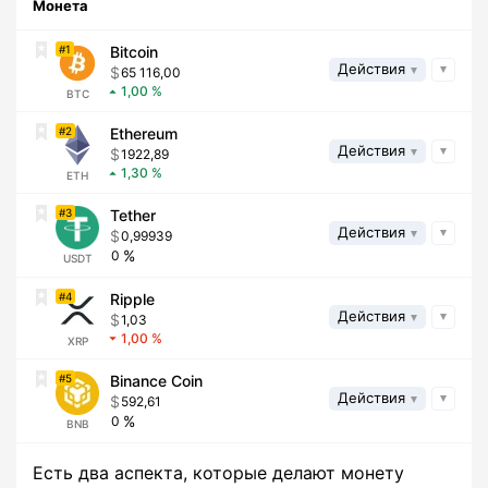
Монета
1
Bitcoin
Действия
65 116,00
1,00
BTC
2
Ethereum
Действия
1922,89
1,30
ETH
3
Tether
Действия
0,99939
0
USDT
4
Ripple
Действия
1,03
1,00
XRP
5
Binance Coin
Действия
592,61
0
BNB
Есть два аспекта, которые делают монету