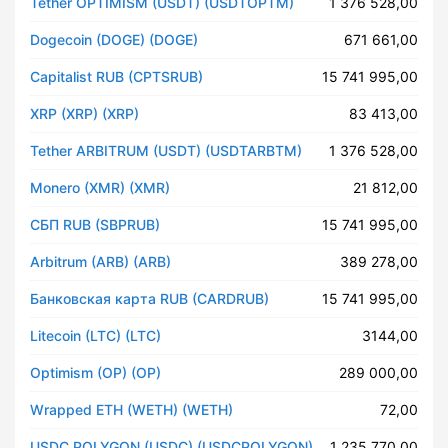
Tether OPTIMISM (USDT) (USDTOPTM)
1 376 528,00
Dogecoin (DOGE) (DOGE)
671 661,00
Capitalist RUB (CPTSRUB)
15 741 995,00
XRP (XRP) (XRP)
83 413,00
Tether ARBITRUM (USDT) (USDTARBTM)
1 376 528,00
Monero (XMR) (XMR)
21 812,00
СБП RUB (SBPRUB)
15 741 995,00
Arbitrum (ARB) (ARB)
389 278,00
Банковская карта RUB (CARDRUB)
15 741 995,00
Litecoin (LTC) (LTC)
3144,00
Optimism (OP) (OP)
289 000,00
Wrapped ETH (WETH) (WETH)
72,00
USDC POLYGON (USDC) (USDCPOLYGON)
1 235 770,00