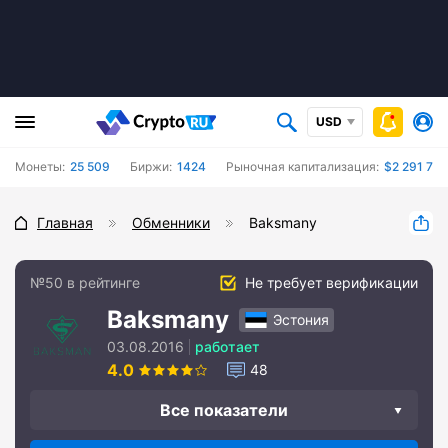
USD
Монеты:
25 509
Биржи:
1424
Рыночная капитализация:
$2 291 70
Главная
Обменники
Baksmany
№50 в рейтинге
Не требует верификации
Baksmany
Эстония
03.08.2016
работает
4.0
48
Все показатели