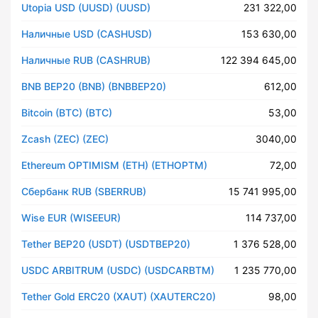
Utopia USD (UUSD) (UUSD)
231 322,00
Наличные USD (CASHUSD)
153 630,00
Наличные RUB (CASHRUB)
122 394 645,00
BNB BEP20 (BNB) (BNBBEP20)
612,00
Bitcoin (BTC) (BTC)
53,00
Zcash (ZEC) (ZEC)
3040,00
Ethereum OPTIMISM (ETH) (ETHOPTM)
72,00
Сбербанк RUB (SBERRUB)
15 741 995,00
Wise EUR (WISEEUR)
114 737,00
Tether BEP20 (USDT) (USDTBEP20)
1 376 528,00
USDC ARBITRUM (USDC) (USDCARBTM)
1 235 770,00
Tether Gold ERC20 (XAUT) (XAUTERC20)
98,00