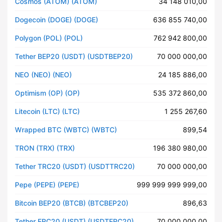
Cosmos (ATOM) (ATOM)
34 148 010,00
Dogecoin (DOGE) (DOGE)
636 855 740,00
Polygon (POL) (POL)
762 942 800,00
Tether BEP20 (USDT) (USDTBEP20)
70 000 000,00
NEO (NEO) (NEO)
24 185 886,00
Optimism (OP) (OP)
535 372 860,00
Litecoin (LTC) (LTC)
1 255 267,60
Wrapped BTC (WBTC) (WBTC)
899,54
TRON (TRX) (TRX)
196 380 980,00
Tether TRC20 (USDT) (USDTTRC20)
70 000 000,00
Pepe (PEPE) (PEPE)
999 999 999 999,00
Bitcoin BEP20 (BTCB) (BTCBEP20)
896,63
Tether ERC20 (USDT) (USDTERC20)
70 000 000,00