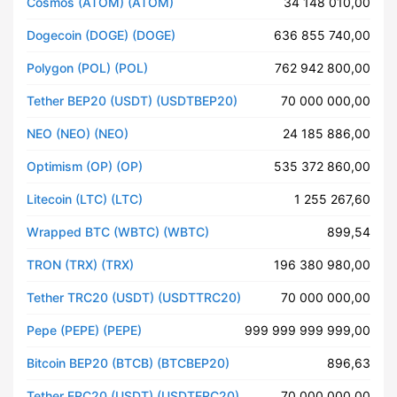
Cosmos (ATOM) (ATOM)
34 148 010,00
Dogecoin (DOGE) (DOGE)
636 855 740,00
Polygon (POL) (POL)
762 942 800,00
Tether BEP20 (USDT) (USDTBEP20)
70 000 000,00
NEO (NEO) (NEO)
24 185 886,00
Optimism (OP) (OP)
535 372 860,00
Litecoin (LTC) (LTC)
1 255 267,60
Wrapped BTC (WBTC) (WBTC)
899,54
TRON (TRX) (TRX)
196 380 980,00
Tether TRC20 (USDT) (USDTTRC20)
70 000 000,00
Pepe (PEPE) (PEPE)
999 999 999 999,00
Bitcoin BEP20 (BTCB) (BTCBEP20)
896,63
Tether ERC20 (USDT) (USDTERC20)
70 000 000,00