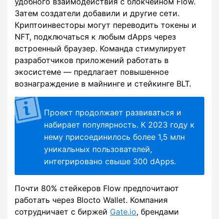
удобного взаимодействия с блокчейном Flow.
Затем создатели добавили и другие сети.
Криптоинвесторы могут переводить токены и
NFT, подключаться к любым dApps через
встроенный браузер. Команда стимулирует
разработчиков приложений работать в
экосистеме — предлагает повышенное
вознаграждение в майнинге и стейкинге BLT.
Проект продолжает развиваться и
набирает популярность. К 2023 году к
нему присоединилось более 1,5 млн
уникальных пользователей,
интегрировано свыше 300 dApps.
Почти 80% стейкеров Flow предпочитают
работать через Blocto Wallet. Компания
сотрудничает с биржей
Gate.io
, брендами