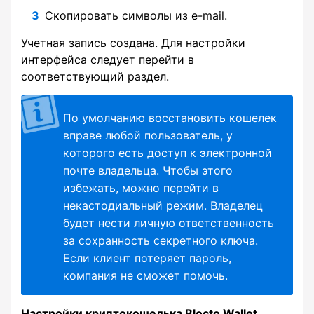
Скопировать символы из e-mail.
Учетная запись создана. Для настройки
интерфейса следует перейти в
соответствующий раздел.
По умолчанию восстановить кошелек
вправе любой пользователь, у
которого есть доступ к электронной
почте владельца. Чтобы этого
избежать, можно перейти в
некастодиальный режим. Владелец
будет нести личную ответственность
за сохранность секретного ключа.
Если клиент потеряет пароль,
компания не сможет помочь.
Настройки криптокошелька Blocto Wallet