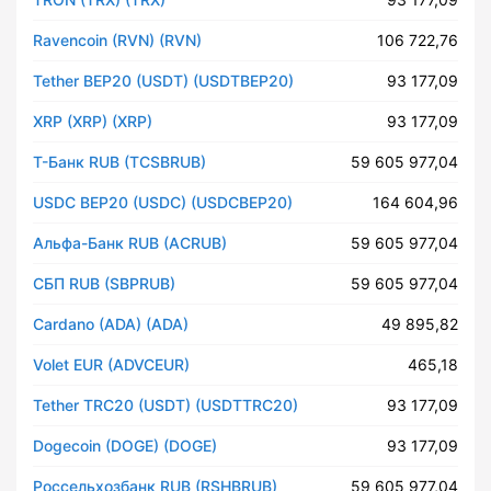
Ravencoin (RVN) (RVN)
106 722,76
Tether BEP20 (USDT) (USDTBEP20)
93 177,09
XRP (XRP) (XRP)
93 177,09
Т-Банк RUB (TCSBRUB)
59 605 977,04
USDC BEP20 (USDC) (USDCBEP20)
164 604,96
Альфа-Банк RUB (ACRUB)
59 605 977,04
СБП RUB (SBPRUB)
59 605 977,04
Cardano (ADA) (ADA)
49 895,82
Volet EUR (ADVCEUR)
465,18
Tether TRC20 (USDT) (USDTTRC20)
93 177,09
Dogecoin (DOGE) (DOGE)
93 177,09
Россельхозбанк RUB (RSHBRUB)
59 605 977,04