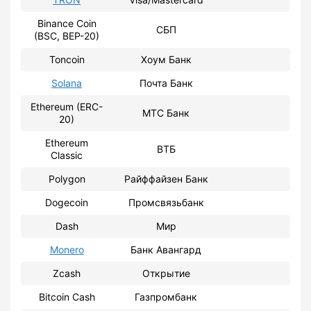
Binance Coin
СБП
(BSC, BEP-20)
Toncoin
Хоум Банк
Solana
Почта Банк
Ethereum (ERC-
МТС Банк
20)
Ethereum
ВТБ
Classic
Polygon
Райффайзен Банк
Dogecoin
Промсвязьбанк
Dash
Мир
Monero
Банк Авангард
Zcash
Открытие
Bitcoin Cash
Газпромбанк