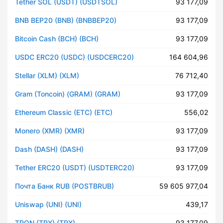
Tether SOL (USDT) (USDTSOL)
93 177,09
BNB BEP20 (BNB) (BNBBEP20)
93 177,09
Bitcoin Cash (BCH) (BCH)
93 177,09
USDC ERC20 (USDC) (USDCERC20)
164 604,96
Stellar (XLM) (XLM)
76 712,40
Gram (Toncoin) (GRAM) (GRAM)
93 177,09
Ethereum Classic (ETC) (ETC)
556,02
Monero (XMR) (XMR)
93 177,09
Dash (DASH) (DASH)
93 177,09
Tether ERC20 (USDT) (USDTERC20)
93 177,09
Почта Банк RUB (POSTBRUB)
59 605 977,04
Uniswap (UNI) (UNI)
439,17
TRON (TRX) (TRX)
93 177,09