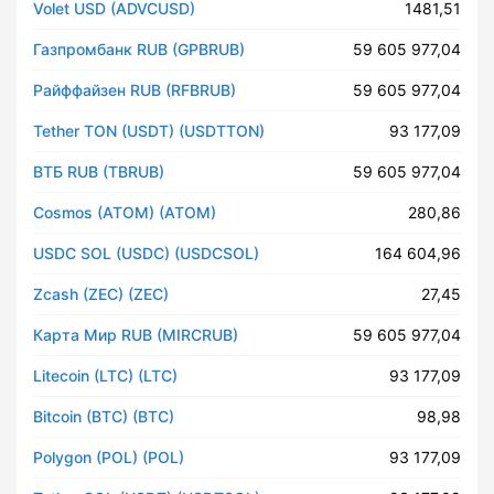
Volet USD (ADVCUSD)
1481,51
Газпромбанк RUB (GPBRUB)
59 605 977,04
Райффайзен RUB (RFBRUB)
59 605 977,04
Tether TON (USDT) (USDTTON)
93 177,09
ВТБ RUB (TBRUB)
59 605 977,04
Cosmos (ATOM) (ATOM)
280,86
USDC SOL (USDC) (USDCSOL)
164 604,96
Zcash (ZEC) (ZEC)
27,45
Карта Мир RUB (MIRCRUB)
59 605 977,04
Litecoin (LTC) (LTC)
93 177,09
Bitcoin (BTC) (BTC)
98,98
Polygon (POL) (POL)
93 177,09