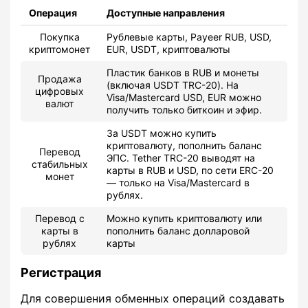
Операция
Доступные направления
Покупка
Рублевые карты, Payeer RUB, USD,
криптомонет
EUR, USDT, криптовалюты
Пластик банков в RUB и монеты
Продажа
(включая USDT TRC-20). На
цифровых
Visa/Mastercard USD, EUR можно
валют
получить только биткоин и эфир.
За USDT можно купить
криптовалюту, пополнить баланс
Перевод
ЭПС. Tether TRC-20 выводят на
стабильных
карты в RUB и USD, по сети ERC-20
монет
— только на Visa/Mastercard в
рублях.
Перевод с
Можно купить криптовалюту или
карты в
пополнить баланс долларовой
рублях
карты
Регистрация
Для совершения обменных операций создавать