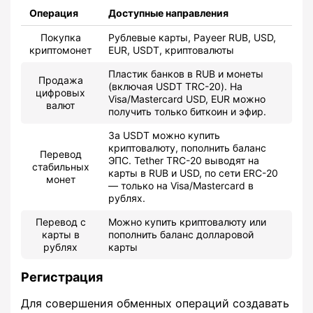
Операция
Доступные направления
Покупка
Рублевые карты, Payeer RUB, USD,
криптомонет
EUR, USDT, криптовалюты
Пластик банков в RUB и монеты
Продажа
(включая USDT TRC-20). На
цифровых
Visa/Mastercard USD, EUR можно
валют
получить только биткоин и эфир.
За USDT можно купить
криптовалюту, пополнить баланс
Перевод
ЭПС. Tether TRC-20 выводят на
стабильных
карты в RUB и USD, по сети ERC-20
монет
— только на Visa/Mastercard в
рублях.
Перевод с
Можно купить криптовалюту или
карты в
пополнить баланс долларовой
рублях
карты
Регистрация
Для совершения обменных операций создавать