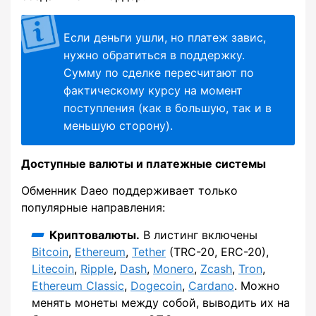
Если деньги ушли, но платеж завис,
нужно обратиться в поддержку.
Сумму по сделке пересчитают по
фактическому курсу на момент
поступления (как в большую, так и в
меньшую сторону).
Доступные валюты и платежные системы
Обменник Daeo поддерживает только
популярные направления:
Криптовалюты.
В листинг включены
Bitcoin
,
Ethereum
,
Tether
(TRC-20, ERC-20),
Litecoin
,
Ripple
,
Dash
,
Monero
,
Zcash
,
Tron
,
Ethereum Classic
,
Dogecoin
,
Cardano
. Можно
менять монеты между собой, выводить их на