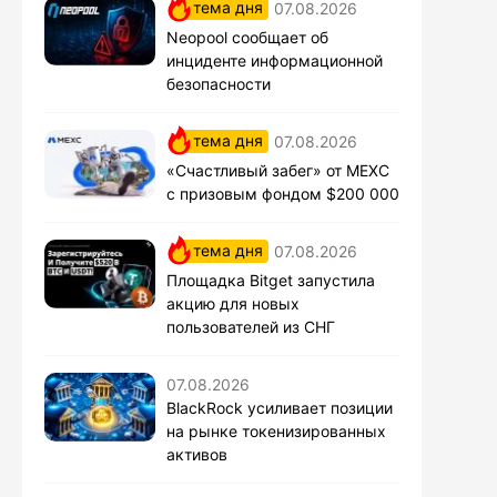
тема дня
07.08.2026
Neopool сообщает об
инциденте информационной
безопасности
тема дня
07.08.2026
«Счастливый забег» от MEXC
с призовым фондом $200 000
тема дня
07.08.2026
Площадка Bitget запустила
акцию для новых
пользователей из СНГ
07.08.2026
BlackRock усиливает позиции
на рынке токенизированных
активов