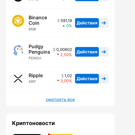
Binance
591,19
Coin
Действия
0
BNB
Pudgy
0,00602
Penguins
Действия
2,50
PENGU
Ripple
1,02
Действия
3,00
XRP
смотреть все
Криптоновости