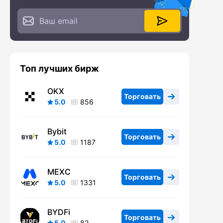
Топ лучших бирж
OKX
Торговать
5.0
856
Bybit
Торговать
5.0
1187
MEXC
Торговать
5.0
1331
BYDFi
Торговать
5.0
82