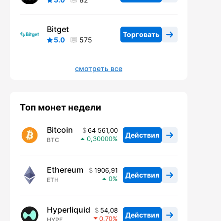
Bitget
Торговать
5.0
575
смотреть все
Топ монет недели
Bitcoin
64 561,00
Действия
0,30000
BTC
Ethereum
1906,91
Действия
0
ETH
Hyperliquid
54,08
Действия
0,70
HYPE