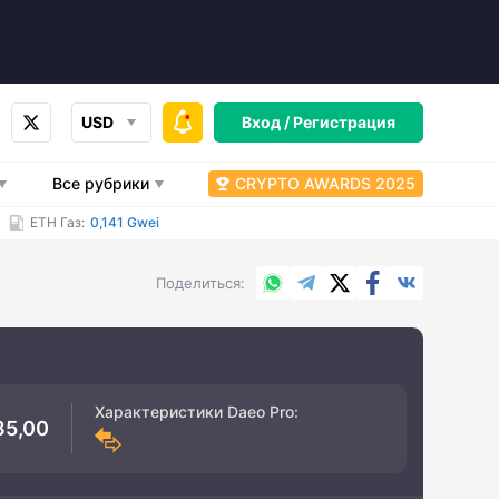
USD
Вход /
Регистрация
Все рубрики
CRYPTO AWARDS 2025
ETH Газ:
0,141 Gwei
WhatsApp
Telegram
X.com
Facebook
Вконтакт
Поделиться
Характеристики
Daeo Pro
:
35,00