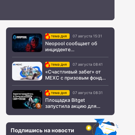
тема дня
07 августа 15:31
Neopool сообщает об
инциденте
информационной
безопасности
тема дня
07 августа 08:41
«Счастливый забег» от
MEXC с призовым фондом
$200 000
тема дня
07 августа 08:31
Площадка Bitget
запустила акцию для
новых пользователей из
СНГ
Подпишись на новости