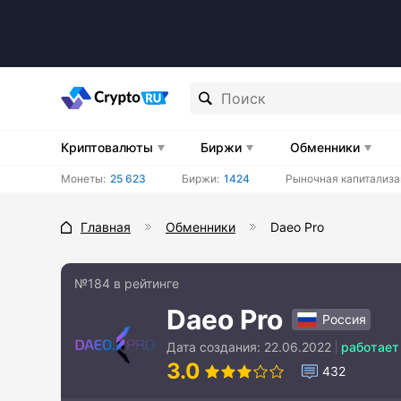
Криптовалюты
Биржи
Обменники
Монеты:
25 623
Биржи:
1424
Рыночная капитализа
Главная
Обменники
Daeo Pro
№184 в рейтинге
Daeo Pro
Россия
Дата создания:
22.06.2022
работает
3.0
432