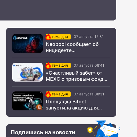
тема дня
07 августа 15:31
Neopool сообщает об
инциденте
информационной
безопасности
тема дня
07 августа 08:41
«Счастливый забег» от
MEXC с призовым фондом
$200 000
тема дня
07 августа 08:31
Площадка Bitget
запустила акцию для
новых пользователей из
СНГ
Подпишись на новости