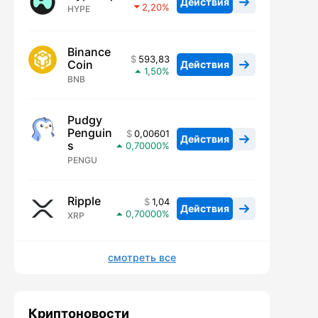
Действия
2,20
HYPE
Binance
593,83
Coin
Действия
1,50
BNB
Pudgy
Penguin
0,00601
Действия
s
0,70000
PENGU
Ripple
1,04
Действия
0,70000
XRP
смотреть все
Криптоновости