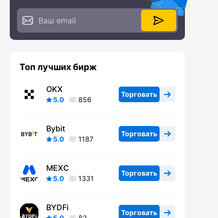
Топ лучших бирж
OKX
Торговать
5.0
856
Bybit
Торговать
5.0
1187
MEXC
Торговать
5.0
1331
BYDFi
Торговать
5.0
82