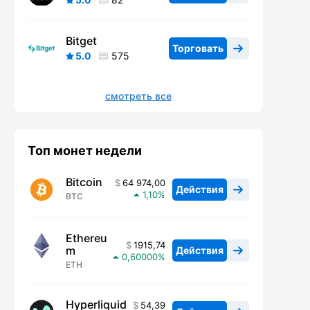
Bitget
Торговать
5.0
575
смотреть все
Топ монет недели
Bitcoin
64 974,00
Действия
1,10
BTC
Ethereu
1915,74
m
Действия
0,60000
ETH
Hyperliquid
54,39