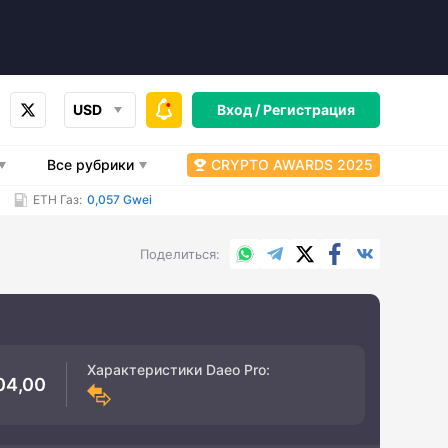
USD
Вход /
Регистрация
Все рубрики
CRYPTO AWARDS 2025
ETH Газ:
0,057 Gwei
WhatsApp
Telegram
X.com
Facebook
Вконтакт
Поделиться
Характеристики
Daeo Pro
:
04,00