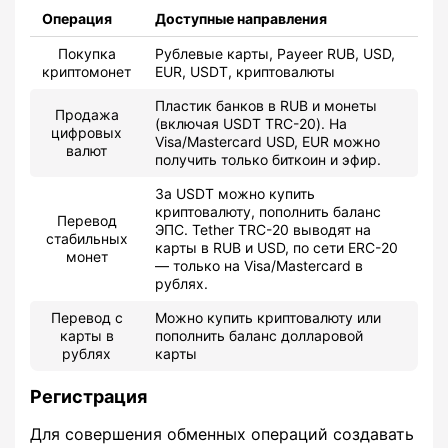
Операция
Доступные направления
Покупка
Рублевые карты, Payeer RUB, USD,
криптомонет
EUR, USDT, криптовалюты
Пластик банков в RUB и монеты
Продажа
(включая USDT TRC-20). На
цифровых
Visa/Mastercard USD, EUR можно
валют
получить только биткоин и эфир.
За USDT можно купить
криптовалюту, пополнить баланс
Перевод
ЭПС. Tether TRC-20 выводят на
стабильных
карты в RUB и USD, по сети ERC-20
монет
— только на Visa/Mastercard в
рублях.
Перевод с
Можно купить криптовалюту или
карты в
пополнить баланс долларовой
рублях
карты
Регистрация
Для совершения обменных операций создавать