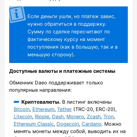
Если деньги ушли, но платеж завис,
нужно обратиться в поддержку.
Сумму по сделке пересчитают по
фактическому курсу на момент
поступления (как в большую, так и в
меньшую сторону).
Доступные валюты и платежные системы
Обменник Daeo поддерживает только
популярные направления:
Криптовалюты.
В листинг включены
Bitcoin
,
Ethereum
,
Tether
(TRC-20, ERC-20),
Litecoin
,
Ripple
,
Dash
,
Monero
,
Zcash
,
Tron
,
Ethereum Classic
,
Dogecoin
,
Cardano
. Можно
менять монеты между собой, выводить их на